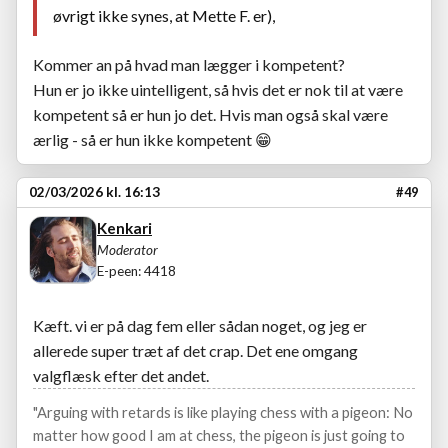
øvrigt ikke synes, at Mette F. er),
Kommer an på hvad man lægger i kompetent?
Hun er jo ikke uintelligent, så hvis det er nok til at være
kompetent så er hun jo det. Hvis man også skal være
ærlig - så er hun ikke kompetent 😁
02/03/2026 kl. 16:13
#49
Kenkari
Moderator
E-peen: 4418
Kæft. vi er på dag fem eller sådan noget, og jeg er
allerede super træt af det crap. Det ene omgang
valgflæsk efter det andet.
"Arguing with retards is like playing chess with a pigeon: No
matter how good I am at chess, the pigeon is just going to