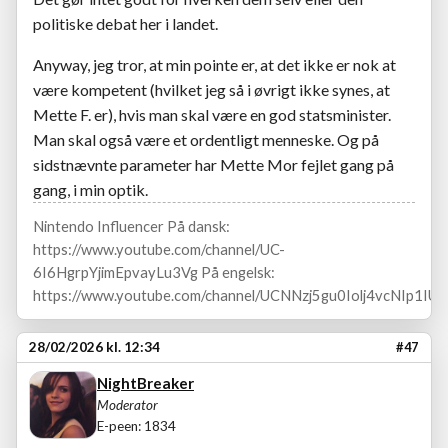
politiske debat her i landet.
Anyway, jeg tror, at min pointe er, at det ikke er nok at
være kompetent (hvilket jeg så i øvrigt ikke synes, at
Mette F. er), hvis man skal være en god statsminister.
Man skal også være et ordentligt menneske. Og på
sidstnævnte parameter har Mette Mor fejlet gang på
gang, i min optik.
Nintendo Influencer På dansk:
https://www.youtube.com/channel/UC-
6I6HgrpYjimEpvayLu3Vg På engelsk:
https://www.youtube.com/channel/UCNNzj5gu0Iolj4vcNIp1IUA
28/02/2026 kl. 12:34
#47
NightBreaker
Moderator
E-peen: 1834