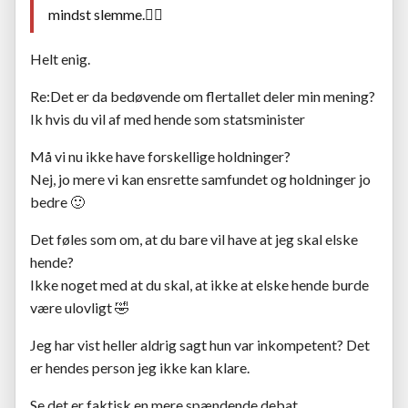
mindst slemme.🤷‍♂️
Helt enig.
Re:Det er da bedøvende om flertallet deler min mening?
Ik hvis du vil af med hende som statsminister
Må vi nu ikke have forskellige holdninger?
Nej, jo mere vi kan ensrette samfundet og holdninger jo
bedre 🙂
Det føles som om, at du bare vil have at jeg skal elske
hende?
Ikke noget med at du skal, at ikke at elske hende burde
være ulovligt 🤣
Jeg har vist heller aldrig sagt hun var inkompetent? Det
er hendes person jeg ikke kan klare.
Se det er faktisk en mere spændende debat.