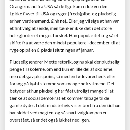
Orange mand fra USA så de lige kan redde verden,
Løkke flyver til USA og ryger (freds)pibe, og pludselig
er han verdensmand. Øhh nej.. Eller jeg vil sige at han var
et fint valg at sende, men tænker ikke det i det store
hele gjorde ret meget forskel. Han popularitet tog så et
skifte fra at være den mindst populære i december, til at
ryge op på en 6. plads i slutningen af januar.
Pludselig ændrer Mette retorik, og nu skal der pludselig
penge til skolerne, om end kun en lille del af skolerne,
men det gav plus point, så med en fødevarecheck eller
forsøg på købt stemme som mange nok vil mene. Det
betyder at hun pludselig har fået utroligt mange til at
tænke at social demokratiet kommer tilbage til de
gamle dyder. I det mindste hvis vi ser bort fra den tid hun
har siddet ved magten, og så snart valgkampen er
overstået, så er det også lukket ned igen.