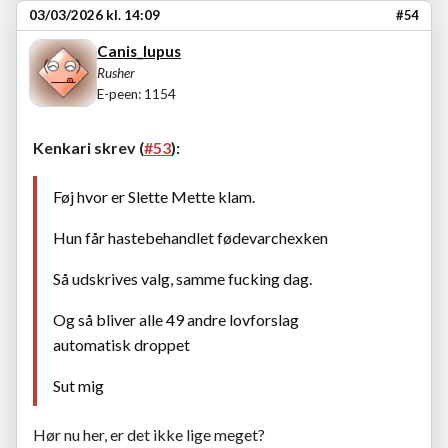
03/03/2026 kl. 14:09
#54
Canis_lupus
Rusher
E-peen: 1154
Kenkari skrev (
#53
):
Føj hvor er Slette Mette klam.
Hun får hastebehandlet fødevarchexken
Så udskrives valg, samme fucking dag.
Og så bliver alle 49 andre lovforslag
automatisk droppet
Sut mig
Hør nu her, er det ikke lige meget?