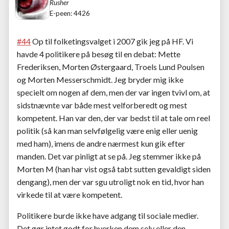
Rusher
E-peen: 4426
#44
Op til folketingsvalget i 2007 gik jeg på HF. Vi
havde 4 politikere på besøg til en debat: Mette
Frederiksen, Morten Østergaard, Troels Lund Poulsen
og Morten Messerschmidt. Jeg bryder mig ikke
specielt om nogen af dem, men der var ingen tvivl om, at
sidstnævnte var både mest velforberedt og mest
kompetent. Han var den, der var bedst til at tale om reel
politik (så kan man selvfølgelig være enig eller uenig
med ham), imens de andre nærmest kun gik efter
manden. Det var pinligt at se på. Jeg stemmer ikke på
Morten M (han har vist også tabt sutten gevaldigt siden
dengang), men der var sgu utroligt nok en tid, hvor han
virkede til at være kompetent.
Politikere burde ikke have adgang til sociale medier.
Det gør intet godt for hverken dem selv eller den