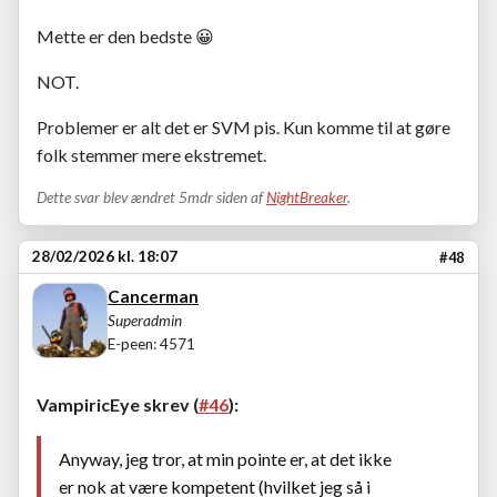
Mette er den bedste
😀
NOT.
Problemer er alt det er SVM pis. Kun komme til at gøre
folk stemmer mere ekstremet.
Dette svar blev ændret 5mdr siden af
NightBreaker
.
28/02/2026 kl. 18:07
#48
Cancerman
Superadmin
E-peen: 4571
VampiricEye skrev (
#46
):
Anyway, jeg tror, at min pointe er, at det ikke
er nok at være kompetent (hvilket jeg så i