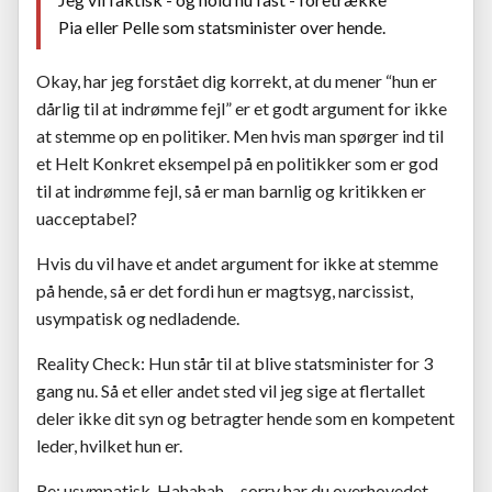
Pia eller Pelle som statsminister over hende.
Okay, har jeg forstået dig korrekt, at du mener “hun er
dårlig til at indrømme fejl” er et godt argument for ikke
at stemme op en politiker. Men hvis man spørger ind til
et Helt Konkret eksempel på en politikker som er god
til at indrømme fejl, så er man barnlig og kritikken er
uacceptabel?
Hvis du vil have et andet argument for ikke at stemme
på hende, så er det fordi hun er magtsyg, narcissist,
usympatisk og nedladende.
Reality Check: Hun står til at blive statsminister for 3
gang nu. Så et eller andet sted vil jeg sige at flertallet
deler ikke dit syn og betragter hende som en kompetent
leder, hvilket hun er.
Re: usympatisk. Hahahah… sorry har du overhovedet