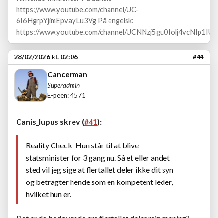
https://www.youtube.com/channel/UC-
6I6HgrpYjimEpvayLu3Vg På engelsk:
https://www.youtube.com/channel/UCNNzj5gu0Iolj4vcNIp1IUA
28/02/2026 kl. 02:06
#44
Cancerman
Superadmin
E-peen: 4571
Canis_lupus skrev (
#41
):
Reality Check: Hun står til at blive
statsminister for 3 gang nu. Så et eller andet
sted vil jeg sige at flertallet deler ikke dit syn
og betragter hende som en kompetent leder,
hvilket hun er.
Det er da bedøvende om flertallet deler min mening?