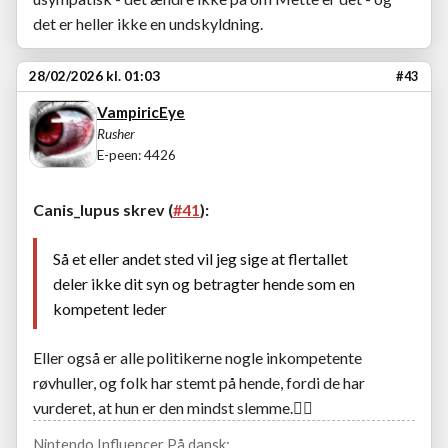
det er heller ikke en undskyldning.
28/02/2026 kl. 01:03
#43
VampiricEye
Rusher
E-peen: 4426
Canis_lupus skrev (
#41
):
Så et eller andet sted vil jeg sige at flertallet
deler ikke dit syn og betragter hende som en
kompetent leder
Eller også er alle politikerne nogle inkompetente
røvhuller, og folk har stemt på hende, fordi de har
vurderet, at hun er den mindst slemme.🤷‍♂️
Nintendo Influencer På dansk: