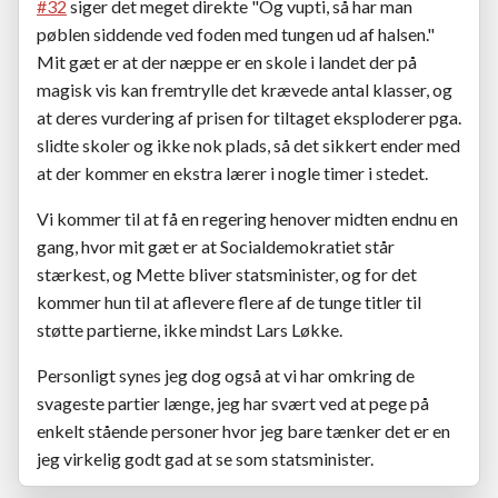
#32
siger det meget direkte "Og vupti, så har man
pøblen siddende ved foden med tungen ud af halsen."
Mit gæt er at der næppe er en skole i landet der på
magisk vis kan fremtrylle det krævede antal klasser, og
at deres vurdering af prisen for tiltaget eksploderer pga.
slidte skoler og ikke nok plads, så det sikkert ender med
at der kommer en ekstra lærer i nogle timer i stedet.
Vi kommer til at få en regering henover midten endnu en
gang, hvor mit gæt er at Socialdemokratiet står
stærkest, og Mette bliver statsminister, og for det
kommer hun til at aflevere flere af de tunge titler til
støtte partierne, ikke mindst Lars Løkke.
Personligt synes jeg dog også at vi har omkring de
svageste partier længe, jeg har svært ved at pege på
enkelt stående personer hvor jeg bare tænker det er en
jeg virkelig godt gad at se som statsminister.