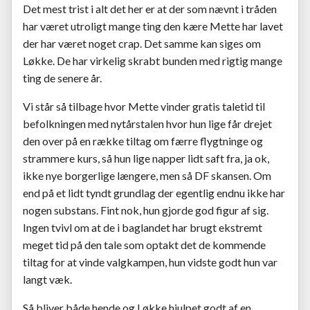
Det mest trist i alt det her er at der som nævnt i tråden
har været utroligt mange ting den kære Mette har lavet
der har været noget crap. Det samme kan siges om
Løkke. De har virkelig skrabt bunden med rigtig mange
ting de senere år.
Vi står så tilbage hvor Mette vinder gratis taletid til
befolkningen med nytårstalen hvor hun lige får drejet
den over på en række tiltag om færre flygtninge og
strammere kurs, så hun lige napper lidt saft fra, ja ok,
ikke nye borgerlige længere, men så DF skansen. Om
end på et lidt tyndt grundlag der egentlig endnu ikke har
nogen substans. Fint nok, hun gjorde god figur af sig.
Ingen tvivl om at de i baglandet har brugt ekstremt
meget tid på den tale som optakt det de kommende
tiltag for at vinde valgkampen, hun vidste godt hun var
langt væk.
Så bliver både hende og Løkke hjulpet godt af en