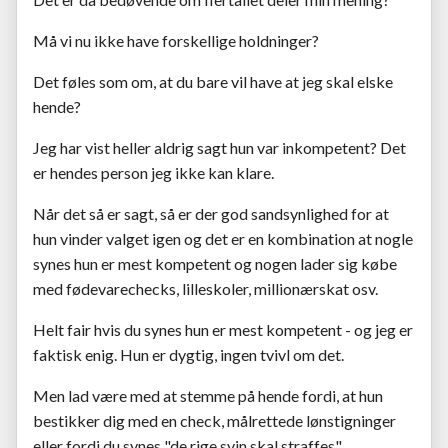
Må vi nu ikke have forskellige holdninger?
Det føles som om, at du bare vil have at jeg skal elske
hende?
Jeg har vist heller aldrig sagt hun var inkompetent? Det
er hendes person jeg ikke kan klare.
Når det så er sagt, så er der god sandsynlighed for at
hun vinder valget igen og det er en kombination at nogle
synes hun er mest kompetent og nogen lader sig købe
med fødevarechecks, lilleskoler, millionærskat osv.
Helt fair hvis du synes hun er mest kompetent - og jeg er
faktisk enig. Hun er dygtig, ingen tvivl om det.
Men lad være med at stemme på hende fordi, at hun
bestikker dig med en check, målrettede lønstigninger
eller fordi du synes "de rige svin skal straffes"