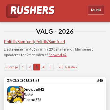
MENU
VALG - 2026
Politik/Samfund
›
Politik/Samfund
Dette emne har
456
svar fra
29
deltagere, og blev senest
opdateret for 2mdr siden af
Snowball42
.
« Forrige
1
2
3
4
5
…
23
Næste »
27/02/2026 kl. 21:51
#40
Snowball42
Rusher
E-peen: 876