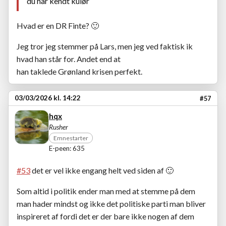
du har kendt kulør
Hvad er en DR Finte?
🙂
Jeg tror jeg stemmer på Lars, men jeg ved faktisk ik
hvad han står for. Andet end at
han taklede Grønland krisen perfekt.
03/03/2026 kl. 14:22
#57
hqx
Rusher
Emnestarter
E-peen: 635
#53
det er vel ikke engang helt ved siden af
🙂
Som altid i politik ender man med at stemme på dem
man hader mindst og ikke det politiske parti man bliver
inspireret af fordi det er der bare ikke nogen af dem