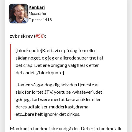
Kenkari
Moderator
E-peen: 4418
zybr skrev (
#50
):
[blockquote]Kæft. vi er på dag fem eller
sådan noget, og jeg er allerede super træt af
det crap. Det ene omgang valgflæsk efter
det andet.[/blockquote]
-Jamen så gør dog dig selv den tjeneste at
sluk for lortet!(TV, youtube -whatever), det
gør jeg. Lad være med at læse artikler eller
deres udtalelser, mudderkast, drama,
etc...bare helt ignorér det cirkus.
Man kan jo fandme ikke undgå det. Det er jo fandme alle