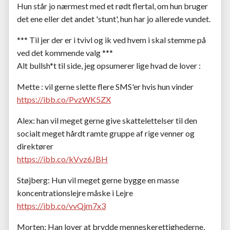
Hun står jo nærmest med et rødt flertal, om hun bruger
det ene eller det andet 'stunt', hun har jo allerede vundet.
*** Til jer der er i tvivl og ik ved hvem i skal stemme på
ved det kommende valg ***
Alt bullsh*t til side, jeg opsumerer lige hvad de lover :
Mette : vil gerne slette flere SMS'er hvis hun vinder
https://ibb.co/PvzWK5ZX
Alex: han vil meget gerne give skattelettelser til den
socialt meget hårdt ramte gruppe af rige venner og
direktører
https://ibb.co/kVvz6JBH
Støjberg: Hun vil meget gerne bygge en masse
koncentrationslejre måske i Lejre
https://ibb.co/vvQjm7x3
Morten: Han lover at brydde menneskerettighederne,