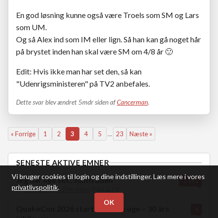
En god løsning kunne også være Troels som SM og Lars
som UM.
Og så Alex ind som IM eller lign. Så han kan gå noget hår
på brystet inden han skal være SM om 4/8 år 🙂
Edit: Hvis ikke man har set den, så kan
"Udenrigsministeren" på TV2 anbefales.
Dette svar blev ændret 5mdr siden af
Cancerman
.
« Forrige
1
2
3
4
5
…
23
Næste »
SENESTE AKTIVE EMNER
Vi bruger cookies til login og dine indstillinger. Læs mere i vores
Jeg har lige set...filmtråden
1.191
privatlivspolitik
.
af
Cancerman
4t 29m siden
i
Film & TV
OK
QuakeCon 2026 starter denne uge – 30 års
4