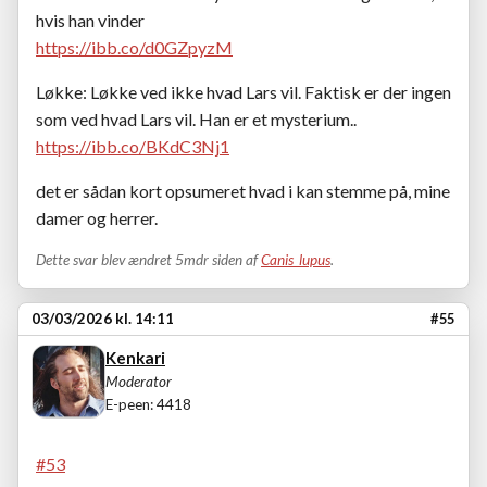
hvis han vinder
https://ibb.co/d0GZpyzM
Løkke: Løkke ved ikke hvad Lars vil. Faktisk er der ingen
som ved hvad Lars vil. Han er et mysterium..
https://ibb.co/BKdC3Nj1
det er sådan kort opsumeret hvad i kan stemme på, mine
damer og herrer.
Dette svar blev ændret 5mdr siden af
Canis_lupus
.
03/03/2026 kl. 14:11
#55
Kenkari
Moderator
E-peen: 4418
#53