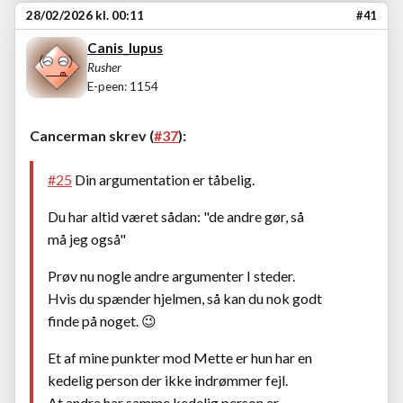
28/02/2026 kl. 00:11
#41
Canis_lupus
Rusher
E-peen: 1154
Cancerman skrev (
#37
):
#25
Din argumentation er tåbelig.
Du har altid været sådan: "de andre gør, så
må jeg også"
Prøv nu nogle andre argumenter I steder.
Hvis du spænder hjelmen, så kan du nok godt
finde på noget. 😉
Et af mine punkter mod Mette er hun har en
kedelig person der ikke indrømmer fejl.
At andre har samme kedelig person er