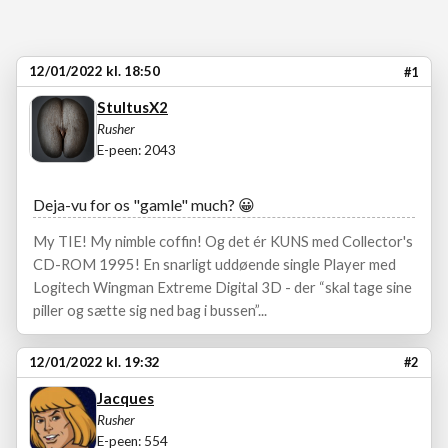
12/01/2022 kl. 18:50
#1
StultusX2
Rusher
E-peen: 2043
Deja-vu for os "gamle" much?
😀
My TIE! My nimble coffin! Og det ér KUNS med Collector's
CD-ROM 1995! En snarligt uddøende single Player med
Logitech Wingman Extreme Digital 3D - der “skal tage sine
piller og sætte sig ned bag i bussen”...
12/01/2022 kl. 19:32
#2
Jacques
Rusher
E-peen: 554