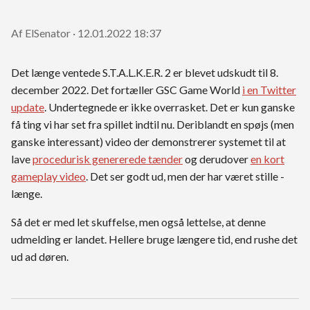
Af ElSenator · 12.01.2022 18:37
Det længe ventede S.T.A.L.K.E.R. 2 er blevet udskudt til 8.
december 2022. Det fortæller GSC Game World
i en Twitter
update
. Undertegnede er ikke overrasket. Det er kun ganske
få ting vi har set fra spillet indtil nu. Deriblandt en spøjs (men
ganske interessant) video der demonstrerer systemet til at
lave
procedurisk genererede tænder
og derudover
en kort
gameplay video
. Det ser godt ud, men der har været stille -
længe.
Så det er med let skuffelse, men også lettelse, at denne
udmelding er landet. Hellere bruge længere tid, end rushe det
ud ad døren.