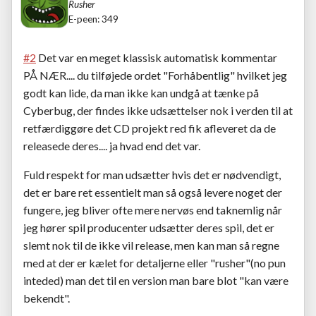
Rusher
E-peen: 349
#2
Det var en meget klassisk automatisk kommentar
PÅ NÆR.... du tilføjede ordet "Forhåbentlig" hvilket jeg
godt kan lide, da man ikke kan undgå at tænke på
Cyberbug, der findes ikke udsættelser nok i verden til at
retfærdiggøre det CD projekt red fik afleveret da de
releasede deres.... ja hvad end det var.
Fuld respekt for man udsætter hvis det er nødvendigt,
det er bare ret essentielt man så også levere noget der
fungere, jeg bliver ofte mere nervøs end taknemlig når
jeg hører spil producenter udsætter deres spil, det er
slemt nok til de ikke vil release, men kan man så regne
med at der er kælet for detaljerne eller "rusher"(no pun
inteded) man det til en version man bare blot "kan være
bekendt".