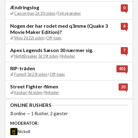
Ændringslog
0
af
Cancerman
2d 15t siden
i
Fejl og ønsker
Nogen der har rodet med q3mme (Quake 3
6
Movie Maker Edition)?
af
Winz
2d 22t siden
i
Off-topic
Apex Legends Sæson 30 nærmer sig.
7
af
NightBreaker
3d 19t siden
i
Nyheder
RIP-tråden
401
af
FunteX
3d 23t siden
i
Off-topic
Street Fighter-filmen
20
af
Kenkari
4d siden
i
Nyheder
ONLINE RUSHERS
3
online — 1 Rusher, 2 gæster
MODERATOR:
Nickell