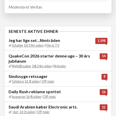
Modestia et Veritas
SENESTE AKTIVE EMNER
Jeg har lige set...filmtråden
1.198
af
Schalde
15t 59m siden
i
Film & TV
QuakeCon 2026 starter denne uge – 30 års
14
jubilæum
af
NightBreaker
18t 24m siden
i
Nyheder
Sindssyge retssager
8
af
Ghidora
1d 3t siden
i
Off-topic
Daily Rush reklame spottet
16
af
knaseren
1d 4t siden
i
Off-topic
Saudi Arabien køber Electronic arts.
12
af
-dut-
2d 1t siden
i
Off-topic