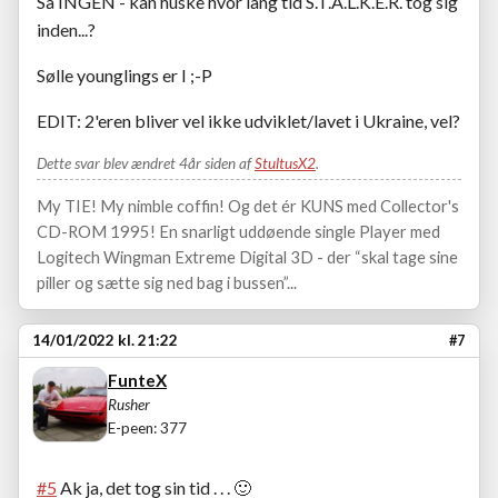
Så INGEN - kan huske hvor lang tid S.T.A.L.K.E.R. tog sig
inden...?
Sølle younglings er I ;-P
EDIT: 2'eren bliver vel ikke udviklet/lavet i Ukraine, vel?
Dette svar blev ændret 4år siden af
StultusX2
.
My TIE! My nimble coffin! Og det ér KUNS med Collector's
CD-ROM 1995! En snarligt uddøende single Player med
Logitech Wingman Extreme Digital 3D - der “skal tage sine
piller og sætte sig ned bag i bussen”...
14/01/2022 kl. 21:22
#7
FunteX
Rusher
E-peen: 377
#5
Ak ja, det tog sin tid . . .
🙂