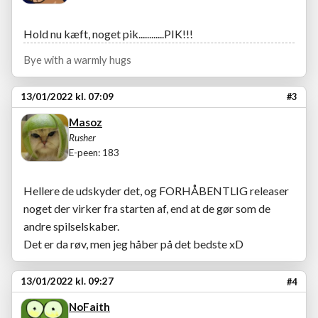
Hold nu kæft, noget pik............PIK!!!
Bye with a warmly hugs
13/01/2022 kl. 07:09
#3
Masoz
Rusher
E-peen: 183
Hellere de udskyder det, og FORHÅBENTLIG releaser
noget der virker fra starten af, end at de gør som de
andre spilselskaber.
Det er da røv, men jeg håber på det bedste xD
13/01/2022 kl. 09:27
#4
NoFaith