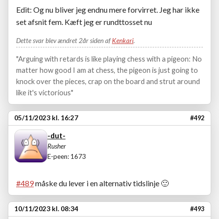
Edit: Og nu bliver jeg endnu mere forvirret. Jeg har ikke
set afsnit fem. Kæft jeg er rundttosset nu
Dette svar blev ændret 2år siden af
Kenkari
.
"Arguing with retards is like playing chess with a pigeon: No
matter how good I am at chess, the pigeon is just going to
knock over the pieces, crap on the board and strut around
like it's victorious"
05/11/2023 kl. 16:27
#492
-dut-
Rusher
E-peen: 1673
#489
måske du lever i en alternativ tidslinje
🙂
10/11/2023 kl. 08:34
#493