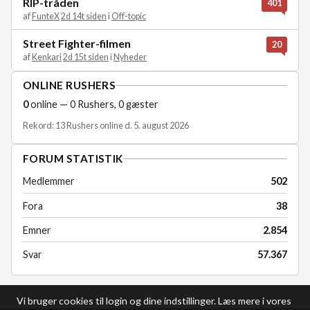
RIP-tråden
401
af
FunteX
2d 14t siden
i
Off-topic
Street Fighter-filmen
20
af
Kenkari
2d 15t siden
i
Nyheder
ONLINE RUSHERS
0
online — 0 Rushers, 0 gæster
Rekord: 13 Rushers online d. 5. august 2026
FORUM STATISTIK
Medlemmer
502
Fora
38
Emner
2.854
Svar
57.367
Vi bruger cookies til login og dine indstillinger. Læs mere i vores