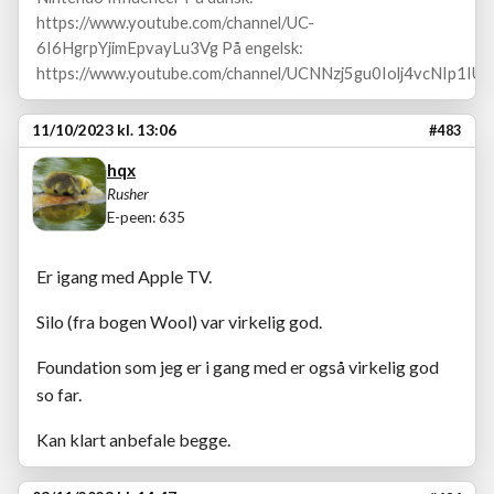
https://www.youtube.com/channel/UC-
6I6HgrpYjimEpvayLu3Vg På engelsk:
https://www.youtube.com/channel/UCNNzj5gu0Iolj4vcNIp1IUA
11/10/2023 kl. 13:06
#483
hqx
Rusher
E-peen: 635
Er igang med Apple TV.
Silo (fra bogen Wool) var virkelig god.
Foundation som jeg er i gang med er også virkelig god
so far.
Kan klart anbefale begge.