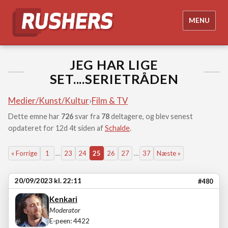
MENU
JEG HAR LIGE
SET....SERIETRÅDEN
Medier/Kunst/Kultur
›
Film & TV
Dette emne har
726
svar fra
78
deltagere, og blev senest
opdateret for 12d 4t siden af
Schalde
.
« Forrige
1
…
23
24
25
26
27
…
37
Næste »
20/09/2023 kl. 22:11
#480
Kenkari
Moderator
E-peen: 4422