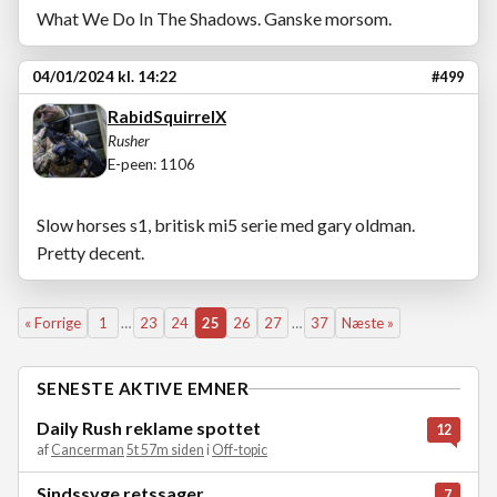
What We Do In The Shadows. Ganske morsom.
04/01/2024 kl. 14:22
#499
RabidSquirrelX
Rusher
E-peen: 1106
Slow horses s1, britisk mi5 serie med gary oldman.
Pretty decent.
« Forrige
1
…
23
24
25
26
27
…
37
Næste »
SENESTE AKTIVE EMNER
Daily Rush reklame spottet
12
af
Cancerman
5t 57m siden
i
Off-topic
Sindssyge retssager
7