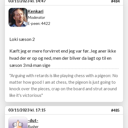
03/11/2023 kl. 14:47
#484
Kenkari
Moderator
E-peen: 4422
Loki sæson 2
Kæft jeg er mere forvirret end jeg var før. Jeg aner ikke
hvad der er op og ned, men der bliver da lagt op til en
sæson 3 må man sige
"Arguing with retards is like playing chess with a pigeon: No
matter how good I am at chess, the pigeon is just going to
knock over the pieces, crap on the board and strut around
like it's victorious"
03/11/2023 kl. 17:15
#485
-dut-
Rusher