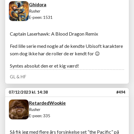
Ghidora
Rusher
E-peen: 1531
Captain Laserhawk: A Blood Dragon Remix
Fed lille serie med nogle af de kendte Ubisoft karaktere
som dog ikke har de roller de er kendt for
😉
Syntes absolut den er et kig værd!
GL & HF
07/12/2023 kl. 14:38
#494
RetardedWookie
Rusher
E-peen: 335
Så fik jeg med flere års forsinkelse set “the Pacific” på