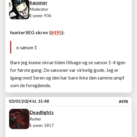
hausner
Moderator
E-peen: 936
hunterSEG skrev (
#495
):
o sæson 1
Bare jeg kunne skrue tiden tilbage og se sæson 1-4 igen
for første gang. De sæsoner var virkelig gode. Jeg er
igang med 5eren og den har bare ikke den samme umpf
som de foregående.
03/01/2024 kl. 15:48
#498
Deadlights
Rusher
E-peen: 1817