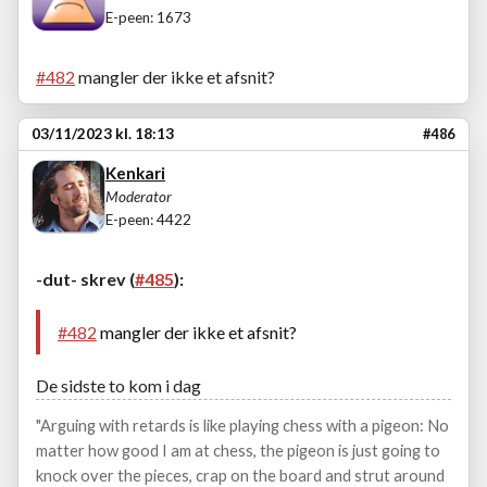
E-peen: 1673
#482
mangler der ikke et afsnit?
03/11/2023 kl. 18:13
#486
Kenkari
Moderator
E-peen: 4422
-dut- skrev (
#485
):
#482
mangler der ikke et afsnit?
De sidste to kom i dag
"Arguing with retards is like playing chess with a pigeon: No
matter how good I am at chess, the pigeon is just going to
knock over the pieces, crap on the board and strut around