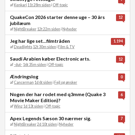
af
Kenkari
11t 28m siden
i
Off-topic
QuakeCon 2026 starter denne uge – 30 års
12
jubilæum
af
NightBreaker
12t 22m siden
i
Nyheder
Jeg har lige set...filmtråden
1.194
af
Deadlights
12t 30m siden
i
Film & TV
Saudi Arabien køber Electronic arts.
12
af
-dut-
16t 35m siden
i
Off-topic
Ændringslog
0
af
Cancerman
1d 6t siden
i
Fejl og ønsker
Nogen der har rodet med q3mme (Quake 3
6
Movie Maker Edition)?
af
Winz
1d 13t siden
i
Off-topic
Apex Legends Sæson 30 nærmer sig.
7
af
NightBreaker
2d 10t siden
i
Nyheder