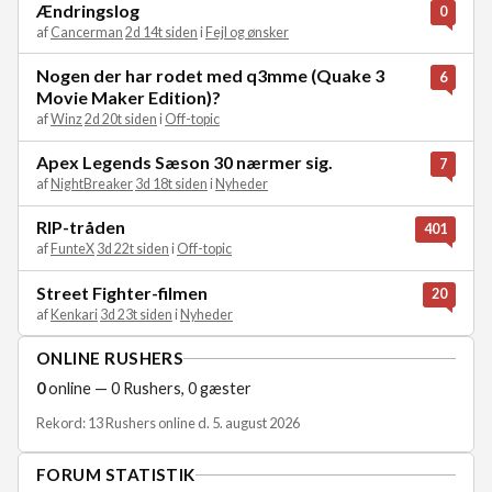
Ændringslog
0
af
Cancerman
2d 14t siden
i
Fejl og ønsker
Nogen der har rodet med q3mme (Quake 3
6
Movie Maker Edition)?
af
Winz
2d 20t siden
i
Off-topic
Apex Legends Sæson 30 nærmer sig.
7
af
NightBreaker
3d 18t siden
i
Nyheder
RIP-tråden
401
af
FunteX
3d 22t siden
i
Off-topic
Street Fighter-filmen
20
af
Kenkari
3d 23t siden
i
Nyheder
ONLINE RUSHERS
0
online — 0 Rushers, 0 gæster
Rekord: 13 Rushers online d. 5. august 2026
FORUM STATISTIK