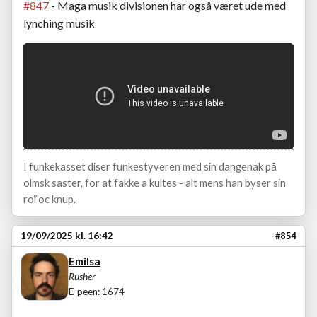
#847
- Maga musik divisionen har også været ude med
lynching musik
I funkekasset diser funkestyveren med sin dangenak på
olmsk saster, for at fakke a kultes - alt mens han byser sin
roï oc knup.
19/09/2025 kl. 16:42
#854
Emilsa
Rusher
E-peen: 1674