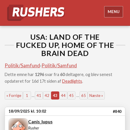
MENU
USA: LAND OF THE
FUCKED UP, HOME OF THE
BRAIN DEAD
Politik/Samfund
›
Politik/Samfund
Dette emne har
1296
svar fra
60
deltagere, og blev senest
opdateret for 16d 17t siden af
Deadlights
.
« Forrige
1
…
41
42
43
44
45
…
65
Næste »
18/09/2025 kl. 10:02
#840
Canis_lupus
Rusher