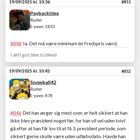
19/09/2025 kl. 10:36
#851
Paybacktime
Rusher
E-peen: 1833
#848
Ja. Det må være minimum én Fredspris værd.
I ain't got time to bleed
19/09/2025 kl. 10:42
#852
Snowball42
Rusher
E-peen: 878
#846
Det han ærger sig mest over, er helt sikkert at han
ikke blev præsident noget før, for han vil vel uden tvivl
gå efter at han får lov til at få 3. president periode, som
sikkert gerne skulle være uden udløbsdato. Havde han