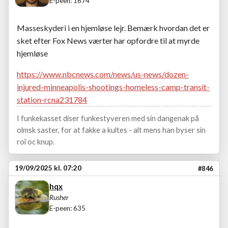
E-peen: 1674
Masseskyderi i en hjemløse lejr. Bemærk hvordan det er
sket efter Fox News værter har opfordre til at myrde
hjemløse
https://www.nbcnews.com/news/us-news/dozen-
injured-minneapolis-shootings-homeless-camp-transit-
station-rcna231784
I funkekasset diser funkestyveren med sin dangenak på
olmsk saster, for at fakke a kultes - alt mens han byser sin
roï oc knup.
19/09/2025 kl. 07:20
#846
hqx
Rusher
E-peen: 635