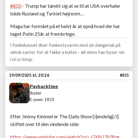
#850
- Trump har tænkt sig at se til at USA overhaler
både Rusland og Tyrkiet højreom…
Maga har formået på et halvt år at opnå hvad der har
taget Putin 25år at frembringe.
I funkekasset diser funkestyveren med sin dangenak på
olmsk saster, for at fakke a kultes - alt mens han byser sin
roï oc knup.
19/09/2025 kl. 20:26
#855
Paybacktime
Rusher
E-peen: 1833
Efter Jimmy Kimmel er The Daily Show [i]endelig[/i]
skiftet over til den vindende side:
https://www.youtube.com/watch?v=\_GXNJ3V9lzg