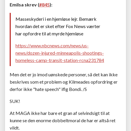
Emilsa skrev (
#845
):
Masseskyderi i en hjemløse lejr. Bemærk
hvordan det er sket efter Fox News værter
har opfordre til at myrde hjemløse
https://www.nbcnews.com/news/us-
news/dozen-injured-minneapolis-shootings-
homeless-camp-transit-station-rcna231784
Men det er jo imod uønskede personer, så det kan ikke
beskrives som et problem og Kilmeades opfordring er
derfor ikke "hate speech" iflg Bondi. /S
SUK!
At MAGA ikke har bare et gran af selvindsigt til at
kunne se den enorme dobbeltmoral de har er altså ret
vildt.