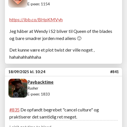
E-peen: 1154
https://ibb.co/BHpKMVyh
Jeg håber at Wendy i S2 bliver til Queen of the blades
og bare smadrer jorden med aliens
🙂
Det kunne være et plot twist der ville noget ,
hahahahhahhaha
18/09/2025 kl. 10:24
#841
Paybacktime
Rusher
E-peen: 1833
#835
De opfandt begrebet "cancel culture" og
praktiserer det samtidig ret meget.
I ain't got time to bleed