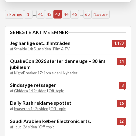
« Forrige
1
…
41
42
43
44
45
…
65
Næste »
SENESTE AKTIVE EMNER
Jeg har lige set...filmtråden
1.198
af
Schalde
14t 51m siden
i
Film & TV
QuakeCon 2026 starter denne uge – 30 års
14
jubilæum
af
NightBreaker
17t 16m siden
i
Nyheder
Sindssyge retssager
8
af
Ghidora
1d 2t siden
i
Off-topic
Daily Rush reklame spottet
16
af
knaseren
1d 2t siden
i
Off-topic
Saudi Arabien køber Electronic arts.
12
af
-dut-
2d siden
i
Off-topic