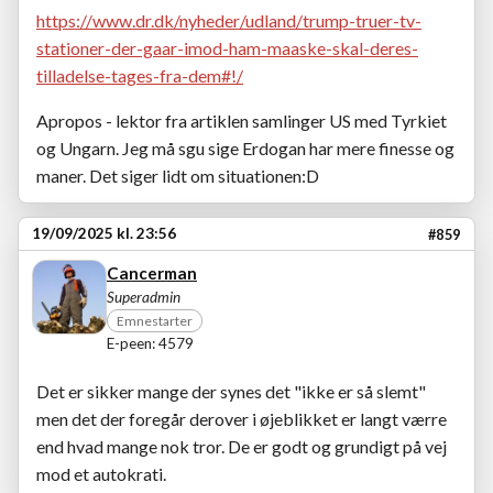
https://www.dr.dk/nyheder/udland/trump-truer-tv-
stationer-der-gaar-imod-ham-maaske-skal-deres-
tilladelse-tages-fra-dem#!/
Apropos - lektor fra artiklen samlinger US med Tyrkiet
og Ungarn. Jeg må sgu sige Erdogan har mere finesse og
maner. Det siger lidt om situationen:D
19/09/2025 kl. 23:56
#859
Cancerman
Superadmin
Emnestarter
E-peen: 4579
Det er sikker mange der synes det "ikke er så slemt"
men det der foregår derover i øjeblikket er langt værre
end hvad mange nok tror. De er godt og grundigt på vej
mod et autokrati.