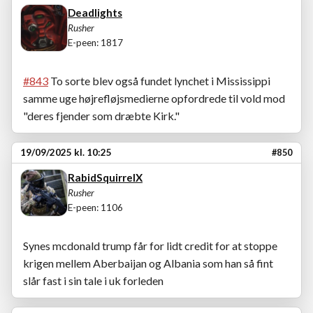
Deadlights
Rusher
E-peen: 1817
#843
To sorte blev også fundet lynchet i Mississippi
samme uge højrefløjsmedierne opfordrede til vold mod
"deres fjender som dræbte Kirk."
19/09/2025 kl. 10:25
#850
RabidSquirrelX
Rusher
E-peen: 1106
Synes mcdonald trump får for lidt credit for at stoppe
krigen mellem Aberbaijan og Albania som han så fint
slår fast i sin tale i uk forleden