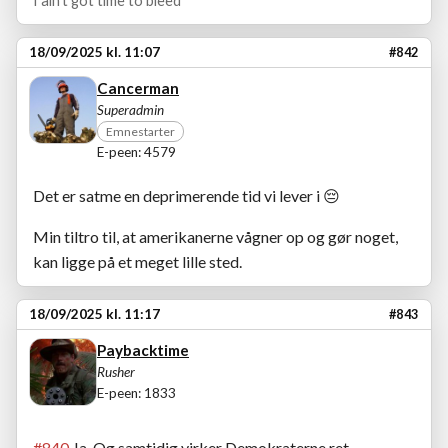
18/09/2025 kl. 11:07
#842
Cancerman
Superadmin
Emnestarter
E-peen: 4579
Det er satme en deprimerende tid vi lever i 😔
Min tiltro til, at amerikanerne vågner op og gør noget,
kan ligge på et meget lille sted.
18/09/2025 kl. 11:17
#843
Paybacktime
Rusher
E-peen: 1833
#840
Ja. Og samtidig virker Demokraterne ret