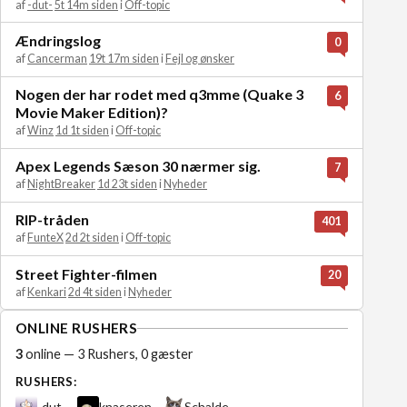
af
-dut-
5t 14m siden
i
Off-topic
Ændringslog
0
af
Cancerman
19t 17m siden
i
Fejl og ønsker
Nogen der har rodet med q3mme (Quake 3
6
Movie Maker Edition)?
af
Winz
1d 1t siden
i
Off-topic
Apex Legends Sæson 30 nærmer sig.
7
af
NightBreaker
1d 23t siden
i
Nyheder
RIP-tråden
401
af
FunteX
2d 2t siden
i
Off-topic
Street Fighter-filmen
20
af
Kenkari
2d 4t siden
i
Nyheder
ONLINE RUSHERS
3
online — 3 Rushers, 0 gæster
RUSHERS:
-dut-
knaseren
Schalde