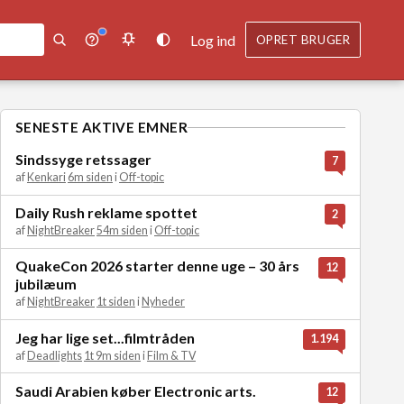
Log ind
OPRET BRUGER
SENESTE AKTIVE EMNER
Sindssyge retssager
7
af
Kenkari
6m siden
i
Off-topic
Daily Rush reklame spottet
2
af
NightBreaker
54m siden
i
Off-topic
QuakeCon 2026 starter denne uge – 30 års
12
jubilæum
af
NightBreaker
1t siden
i
Nyheder
Jeg har lige set...filmtråden
1.194
af
Deadlights
1t 9m siden
i
Film & TV
Saudi Arabien køber Electronic arts.
12