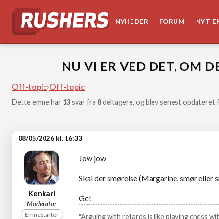
NYHEDER
FORUM
NYT E
NU VI ER VED DET, OM D
Off-topic
›
Off-topic
Dette emne har
13
svar fra
8
deltagere, og blev senest opdateret 
08/05/2026 kl. 16:33
Jow jow
Skal der smørelse (Margarine, smør eller 
Kenkari
Go!
Moderator
Emnestarter
"Arguing with retards is like playing chess w