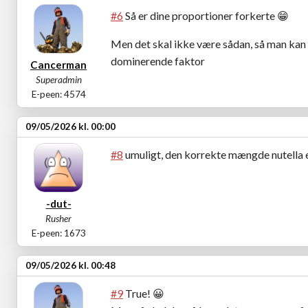
#6
Så er dine proportioner forkerte 😁
Men det skal ikke være sådan, så man kan
dominerende faktor
Cancerman
Superadmin
E-peen: 4574
09/05/2026 kl. 00:00
#8
umuligt, den korrekte mængde nutella er
-dut-
Rusher
E-peen: 1673
09/05/2026 kl. 00:48
#9
True! 😀