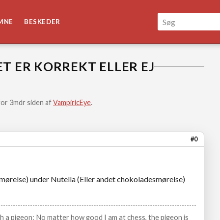
MNE
BESKEDER
ET ER KORREKT ELLER EJ
for 3mdr siden af
VampiricEye
.
#0
smørelse) under Nutella (Eller andet chokoladesmørelse)
ith a pigeon: No matter how good I am at chess, the pigeon is