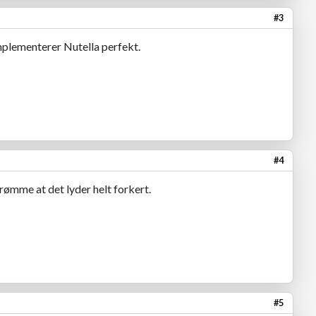
#3
omplementerer Nutella perfekt.
#4
drømme at det lyder helt forkert.
#5