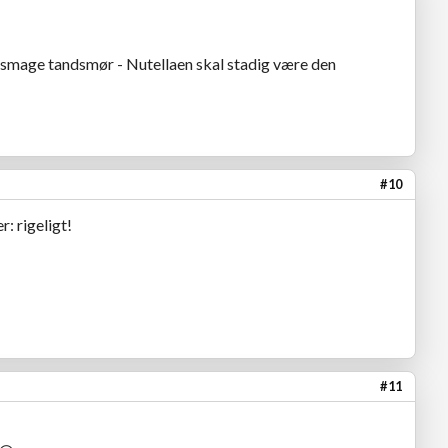
 smage tandsmør - Nutellaen skal stadig være den
#10
: rigeligt!
#11