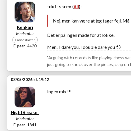
-dut- skrev (
#4
):
Nej, men kan være at jeg tager fejl. Må
Kenkari
Moderator
Det er på ingen måde for at lokke..
Emnestarter
E-peen: 4420
Men.. I dare you, I double dare you
🙂
"Arguing with retards is like playing chess w
just going to knock over the pieces, crap on t
08/05/2026 kl. 19:12
Ingen mix !!!
NightBreaker
Moderator
E-peen: 1841