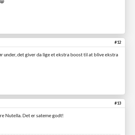
 😁
#12
 under, det giver da lige et ekstra boost til at blive ekstra
#13
ere Nutella. Det er sateme godt!