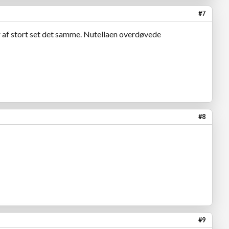
#7
er af stort set det samme. Nutellaen overdøvede
#8
#9