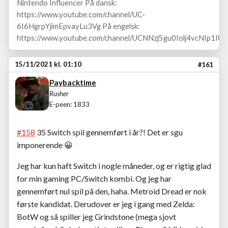
Nintendo Influencer På dansk:
https://www.youtube.com/channel/UC-
6I6HgrpYjimEpvayLu3Vg På engelsk:
https://www.youtube.com/channel/UCNNzj5gu0Iolj4vcNIp1IUA
15/11/2021 kl. 01:10
#161
Paybacktime
Rusher
E-peen: 1833
#158
35 Switch spil gennemført i år?! Det er sgu
imponerende
😀
Jeg har kun haft Switch i nogle måneder, og er rigtig glad
for min gaming PC/Switch kombi. Og jeg har
gennemført nul spil på den, haha. Metroid Dread er nok
første kandidat. Derudover er jeg i gang med Zelda:
BotW og så spiller jeg Grindstone (mega sjovt