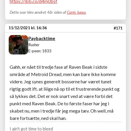
https://ibb.co/d4m0bsf
Dette svar blev ændret 4år siden af
Canis_lupus
.
11/12/2021 kl. 16:36
#171
Paybacktime
Rusher
E-peen: 1833
Gahh, er nået til tredje fase af Raven Beak i sidste
område af Metroid Dread, men kan bare ikke komme
videre. Jeg synes generelt bosserne har været tunet
rigtig godt ift. at liiige nå op til et frustrerende punkt og
så lykkes det. Det er nok snart ved at være forbi det
punkt med Raven Beak. De to første faser har jeg i
skabet nu, men i tredje får jeg mega tæv. Oh well, må
bare fortsætte, ned skal han.
I ain't got time to bleed