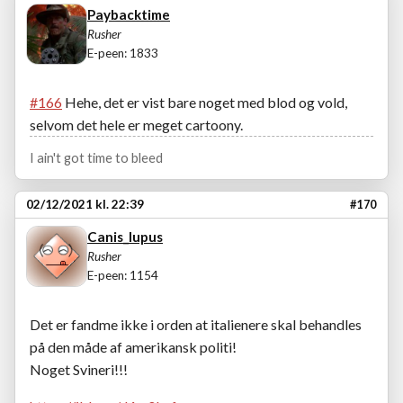
Paybacktime
Rusher
E-peen: 1833
#166
Hehe, det er vist bare noget med blod og vold,
selvom det hele er meget cartoony.
I ain't got time to bleed
02/12/2021 kl. 22:39
#170
Canis_lupus
Rusher
E-peen: 1154
Det er fandme ikke i orden at italienere skal behandles
på den måde af amerikansk politi!
Noget Svineri!!!