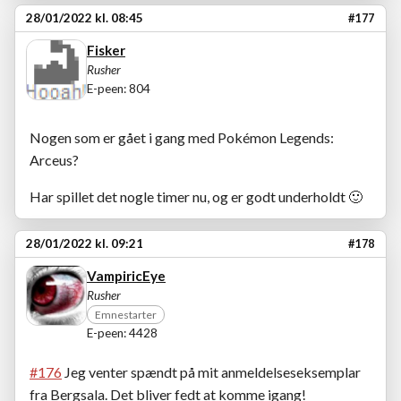
28/01/2022 kl. 08:45
#177
Fisker
Rusher
E-peen: 804
Nogen som er gået i gang med Pokémon Legends:
Arceus?
Har spillet det nogle timer nu, og er godt underholdt
🙂
28/01/2022 kl. 09:21
#178
VampiricEye
Rusher
Emnestarter
E-peen: 4428
#176
Jeg venter spændt på mit anmeldelseseksemplar
fra Bergsala. Det bliver fedt at komme igang!