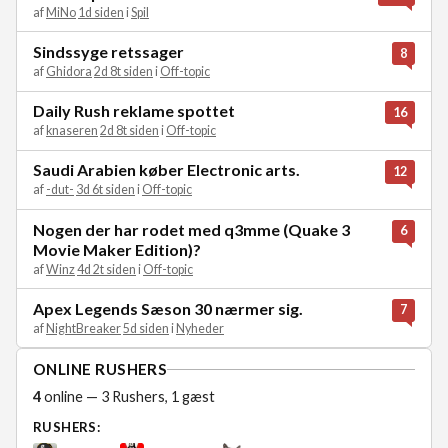
af
MiNo
1d siden
i
Spil
Sindssyge retssager
8
af
Ghidora
2d 8t siden
i
Off-topic
Daily Rush reklame spottet
16
af
knaseren
2d 8t siden
i
Off-topic
Saudi Arabien køber Electronic arts.
12
af
-dut-
3d 6t siden
i
Off-topic
Nogen der har rodet med q3mme (Quake 3
6
Movie Maker Edition)?
af
Winz
4d 2t siden
i
Off-topic
Apex Legends Sæson 30 nærmer sig.
7
af
NightBreaker
5d siden
i
Nyheder
ONLINE RUSHERS
4
online — 3 Rushers, 1 gæst
RUSHERS: