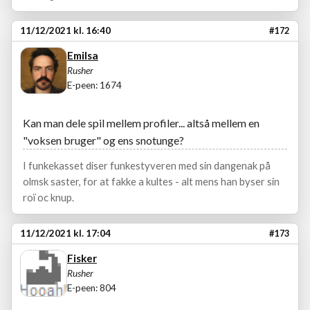
11/12/2021 kl. 16:40
#172
Emilsa
Rusher
E-peen: 1674
Kan man dele spil mellem profiler... altså mellem en
"voksen bruger" og ens snotunge?
I funkekasset diser funkestyveren med sin dangenak på
olmsk saster, for at fakke a kultes - alt mens han byser sin
roï oc knup.
11/12/2021 kl. 17:04
#173
Fisker
Rusher
E-peen: 804