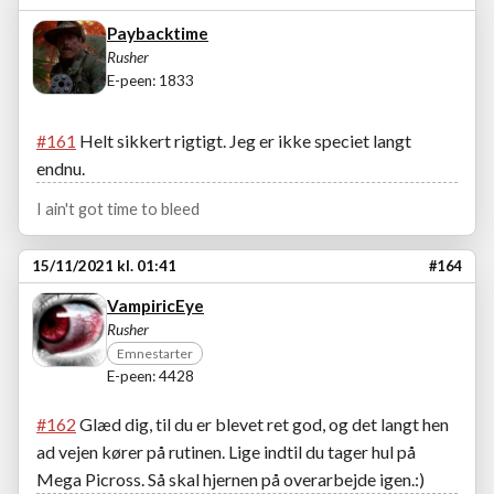
Paybacktime
Rusher
E-peen: 1833
#161
Helt sikkert rigtigt. Jeg er ikke speciet langt
endnu.
I ain't got time to bleed
15/11/2021 kl. 01:41
#164
VampiricEye
Rusher
Emnestarter
E-peen: 4428
#162
Glæd dig, til du er blevet ret god, og det langt hen
ad vejen kører på rutinen. Lige indtil du tager hul på
Mega Picross. Så skal hjernen på overarbejde igen.:)