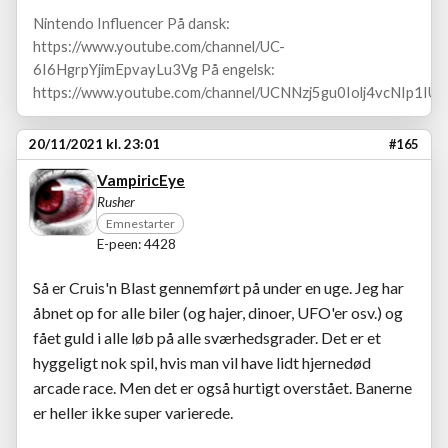
Nintendo Influencer På dansk:
https://www.youtube.com/channel/UC-
6I6HgrpYjimEpvayLu3Vg På engelsk:
https://www.youtube.com/channel/UCNNzj5gu0Iolj4vcNIp1IUA
20/11/2021 kl. 23:01
#165
VampiricEye
Rusher
Emnestarter
E-peen: 4428
Så er Cruis'n Blast gennemført på under en uge. Jeg har
åbnet op for alle biler (og hajer, dinoer, UFO'er osv.) og
fået guld i alle løb på alle sværhedsgrader. Det er et
hyggeligt nok spil, hvis man vil have lidt hjernedød
arcade race. Men det er også hurtigt overstået. Banerne
er heller ikke super varierede.