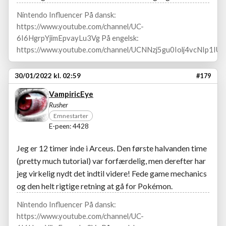
Nintendo Influencer På dansk:
https://www.youtube.com/channel/UC-
6I6HgrpYjimEpvayLu3Vg På engelsk:
https://www.youtube.com/channel/UCNNzj5gu0Iolj4vcNIp1IUA
30/01/2022 kl. 02:59
#179
VampiricEye
Rusher
Emnestarter
E-peen: 4428
Jeg er 12 timer inde i Arceus. Den første halvanden time
(pretty much tutorial) var forfærdelig, men derefter har
jeg virkelig nydt det indtil videre! Fede game mechanics
og den helt rigtige retning at gå for Pokémon.
Nintendo Influencer På dansk:
https://www.youtube.com/channel/UC-