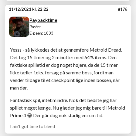
11/12/2021 kl. 22:22
#176
Paybacktime
Rusher
E-peen: 1833
Yesss - så lykkedes det at gennemføre Metroid Dread.
Det tog 15 timer og 2 minutter med 64% items. Den
faktiske spilletid er dog noget højere, da de 15 timer
ikke tæller f.eks. forsøg på samme boss, fordi man
vender tilbage til et checkpoint lige inden bossen, når
man dør.
Fantastisk spil, intet mindre. Nok det bedste jeg har
spillet meget længe. Nu glæder jeg mig bare til Metroid
Prime 4
😀
Der går dog nok stadig en rum tid.
I ain't got time to bleed