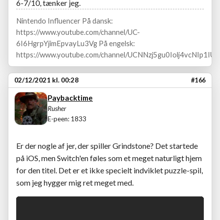
6-7/10, tænker jeg.
Nintendo Influencer På dansk:
https://www.youtube.com/channel/UC-
6I6HgrpYjimEpvayLu3Vg På engelsk:
https://www.youtube.com/channel/UCNNzj5gu0Iolj4vcNIp1IUA
02/12/2021 kl. 00:28
#166
Paybacktime
Rusher
E-peen: 1833
Er der nogle af jer, der spiller Grindstone? Det startede
på iOS, men Switch'en føles som et meget naturligt hjem
for den titel. Det er et ikke specielt indviklet puzzle-spil,
som jeg hygger mig ret meget med.