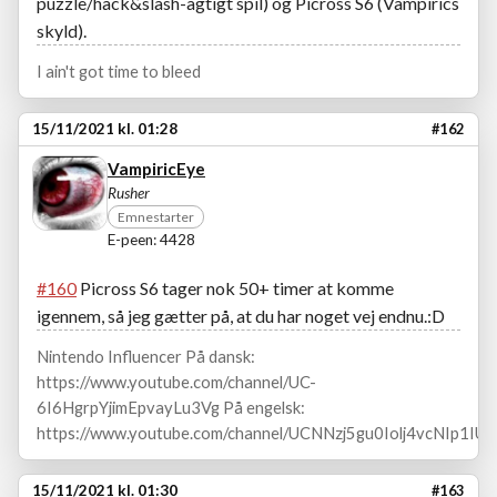
puzzle/hack&slash-agtigt spil) og Picross S6 (Vampirics
skyld).
I ain't got time to bleed
15/11/2021 kl. 01:28
#162
VampiricEye
Rusher
Emnestarter
E-peen: 4428
#160
Picross S6 tager nok 50+ timer at komme
igennem, så jeg gætter på, at du har noget vej endnu.:D
Nintendo Influencer På dansk:
https://www.youtube.com/channel/UC-
6I6HgrpYjimEpvayLu3Vg På engelsk:
https://www.youtube.com/channel/UCNNzj5gu0Iolj4vcNIp1IUA
15/11/2021 kl. 01:30
#163