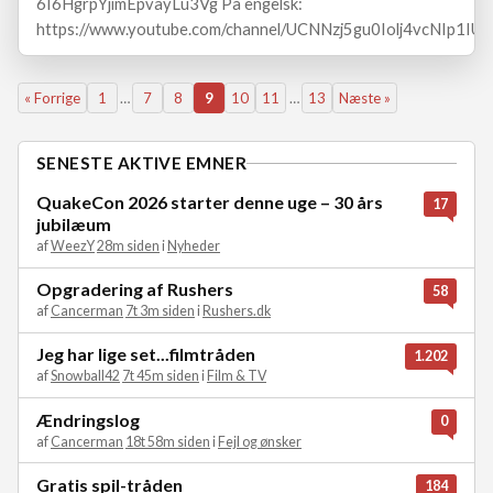
6I6HgrpYjimEpvayLu3Vg På engelsk:
https://www.youtube.com/channel/UCNNzj5gu0Iolj4vcNIp1IUA
« Forrige
1
…
7
8
9
10
11
…
13
Næste »
SENESTE AKTIVE EMNER
QuakeCon 2026 starter denne uge – 30 års
17
jubilæum
af
WeezY
28m siden
i
Nyheder
Opgradering af Rushers
58
af
Cancerman
7t 3m siden
i
Rushers.dk
Jeg har lige set...filmtråden
1.202
af
Snowball42
7t 45m siden
i
Film & TV
Ændringslog
0
af
Cancerman
18t 58m siden
i
Fejl og ønsker
Gratis spil-tråden
184