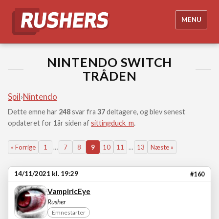
MENU
NINTENDO SWITCH
TRÅDEN
Spil
›
Nintendo
Dette emne har
248
svar fra
37
deltagere, og blev senest
opdateret for 1år siden af
sittingduck_m
.
« Forrige
1
…
7
8
9
10
11
…
13
Næste »
14/11/2021 kl. 19:29
#160
VampiricEye
Rusher
Emnestarter