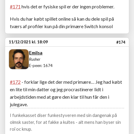
#171
hvis det er fysiske spil er der ingen problemer.
Hvis du har købt spillet online så kan du dele spil på
tværs af profiler kun på din primære Switch konsol
11/12/2021 kl. 18:09
#174
Emilsa
Rusher
E-peen: 1674
#172
- forklar lige det der med primære… Jeg had købt
en lite til min datter og jeg procrastinerer lidt i
arbejdstiden med at gøre den klar til hun får den i
julegave.
I funkekasset diser funkestyveren med sin dangenak på
olmsk saster, for at fakke a kultes - alt mens han byser sin
roï oc knup.