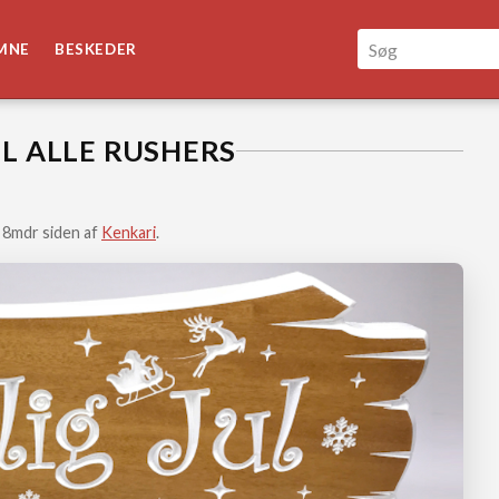
MNE
BESKEDER
IL ALLE RUSHERS
 8mdr siden af
Kenkari
.