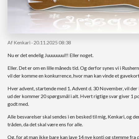
Af Kenkari · 20.11.2025 08:38
Nu er det endelig Juuuuuuul!! Eller noget.
Eller. Det er om en lille måneds tid. Og derfor synes vi i Rusher
vil der komme en konkurrence, hvor man kan vinde et gavekort 
Hver advent, startende med 1. Advent d. 30 November, vil der
ud der kommer 20 spørgsmål i alt. Hvert rigtige svar giver 1 po
godt med.
Alle besvarelser skal sendes i en besked til mig, Kenkari, og der
tråden, da det skal være ens for alle.
Og, for at man ikke bare kan lave 14 nye konti og stemme fra d