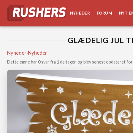
NYHEDER
FORUM
NYT E
GLÆDELIG JUL T
Nyheder
›
Nyheder
Dette emne har
0
svar fra
1
deltager, og blev senest opdateret for