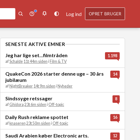
Log ind
OPRET BRUGER
SENESTE AKTIVE EMNER
Jeg har lige set...filmtråden
1.198
af
Schalde
11t 44m siden
i
Film & TV
QuakeCon 2026 starter denne uge – 30 års
14
jubilæum
af
NightBreaker
14t 9m siden
i
Nyheder
Sindssyge retssager
8
af
Ghidora
23t 6m siden
i
Off-topic
Daily Rush reklame spottet
16
af
knaseren
23t 50m siden
i
Off-topic
Saudi Arabien køber Electronic arts.
12