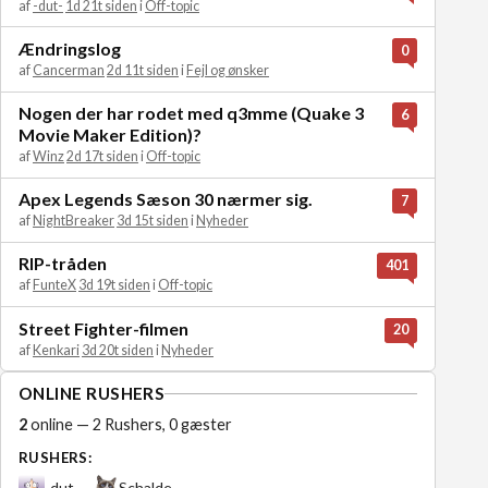
af
-dut-
1d 21t siden
i
Off-topic
Ændringslog
0
af
Cancerman
2d 11t siden
i
Fejl og ønsker
Nogen der har rodet med q3mme (Quake 3
6
Movie Maker Edition)?
af
Winz
2d 17t siden
i
Off-topic
Apex Legends Sæson 30 nærmer sig.
7
af
NightBreaker
3d 15t siden
i
Nyheder
RIP-tråden
401
af
FunteX
3d 19t siden
i
Off-topic
Street Fighter-filmen
20
af
Kenkari
3d 20t siden
i
Nyheder
ONLINE RUSHERS
2
online — 2 Rushers, 0 gæster
RUSHERS:
-dut-
Schalde