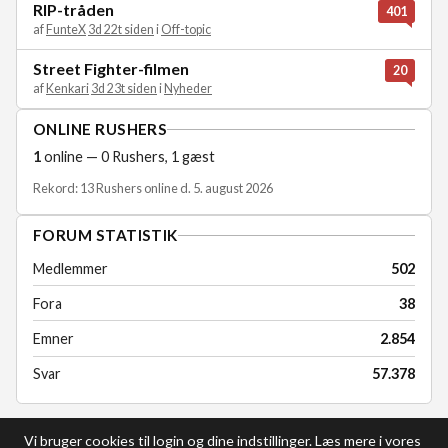
RIP-tråden
401
af
FunteX
3d 22t siden
i
Off-topic
Street Fighter-filmen
20
af
Kenkari
3d 23t siden
i
Nyheder
ONLINE RUSHERS
1
online — 0 Rushers, 1 gæst
Rekord: 13 Rushers online d. 5. august 2026
FORUM STATISTIK
Medlemmer
502
Fora
38
Emner
2.854
Svar
57.378
Vi bruger cookies til login og dine indstillinger. Læs mere i vores