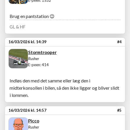
E-peen: 1532
Brug en pantstation
😉
GL & HF
16/03/2026 kl. 14:39
#4
Stormtrooper
Rusher
E-peen: 414
Indløs den med det samme eller læg den i
midterkonsollen i bilen, så den ikke ligger og bliver slidt
i lommen.
16/03/2026 kl. 14:57
#5
Picco
Rusher