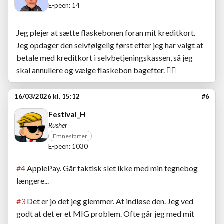
E-peen: 14
Jeg plejer at sætte flaskebonen foran mit kreditkort.
Jeg opdager den selvfølgelig først efter jeg har valgt at
betale med kreditkort i selvbetjeningskassen, så jeg
skal annullere og vælge flaskebon bagefter. 😵‍💫
16/03/2026 kl. 15:12
#6
Festival_H
Rusher
Emnestarter
E-peen: 1030
#4
ApplePay. Går faktisk slet ikke med min tegnebog
længere...
#3
Det er jo det jeg glemmer. At indløse den. Jeg ved
godt at det er et MIG problem. Ofte går jeg med mit