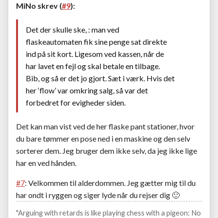
MiNo skrev (
#9
):
Det der skulle ske, : man ved
flaskeautomaten fik sine penge sat direkte
ind på sit kort. Ligesom ved kassen, når de
har lavet en fejl og skal betale en tilbage.
Bib, og så er det jo gjort. Sæt i værk. Hvis det
her ‘flow’ var omkring salg, så var det
forbedret for evigheder siden.
Det kan man vist ved de her flaske pant stationer, hvor
du bare tømmer en pose ned i en maskine og den selv
sorterer dem. Jeg bruger dem ikke selv, da jeg ikke lige
har en ved hånden.
#7
: Velkommen til alderdommen. Jeg gætter mig til du
har ondt i ryggen og siger lyde når du rejser dig
🙂
"Arguing with retards is like playing chess with a pigeon: No