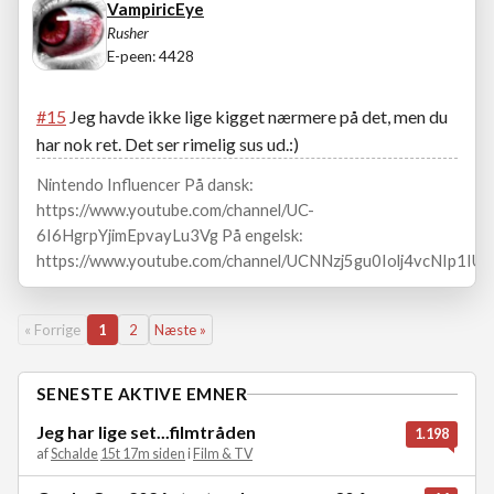
VampiricEye
Rusher
E-peen: 4428
#15
Jeg havde ikke lige kigget nærmere på det, men du
har nok ret. Det ser rimelig sus ud.:)
Nintendo Influencer På dansk:
https://www.youtube.com/channel/UC-
6I6HgrpYjimEpvayLu3Vg På engelsk:
https://www.youtube.com/channel/UCNNzj5gu0Iolj4vcNIp1IUA
« Forrige
1
2
Næste »
SENESTE AKTIVE EMNER
Jeg har lige set...filmtråden
1.198
af
Schalde
15t 17m siden
i
Film & TV