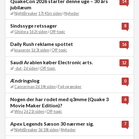
QuakeCon 2026 starter denne uge – 30 års
14
jubilæum
af
NightBreaker
17t 41m siden
i
Nyheder
Sindssyge retssager
8
af
Ghidora
1d 2t siden
i
Off-topic
Daily Rush reklame spottet
16
af
knaseren
1d 3t siden
i
Off-topic
Saudi Arabien køber Electronic arts.
12
af
-dut-
2d siden
i
Off-topic
Ændringslog
0
af
Cancerman
2d 14t siden
i
Fejl og ønsker
Nogen der har rodet med q3mme (Quake 3
6
Movie Maker Edition)?
af
Winz
2d 21t siden
i
Off-topic
Apex Legends Sæson 30 nærmer sig.
7
af
NightBreaker
3d 18t siden
i
Nyheder