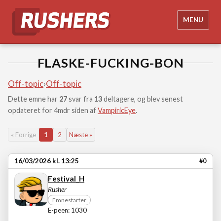
MENU
FLASKE-FUCKING-BON
Off-topic
›
Off-topic
Dette emne har
27
svar fra
13
deltagere, og blev senest
opdateret for 4mdr siden af
VampiricEye
.
« Forrige
1
2
Næste »
16/03/2026 kl. 13:25
#0
Festival_H
Rusher
Emnestarter
E-peen: 1030