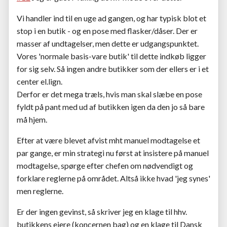
Vi handler ind til en uge ad gangen, og har typisk blot et
stop i en butik - og en pose med flasker/dåser. Der er
masser af undtagelser, men dette er udgangspunktet.
Vores 'normale basis-vare butik' til dette indkøb ligger
for sig selv. Så ingen andre butikker som der ellers er i et
center el.lign.
Derfor er det mega træls, hvis man skal slæbe en pose
fyldt på pant med ud af butikken igen da den jo så bare
må hjem.
Efter at være blevet afvist mht manuel modtagelse et
par gange, er min strategi nu først at insistere på manuel
modtagelse, spørge efter chefen om nødvendigt og
forklare reglerne på området. Altså ikke hvad 'jeg synes'
men reglerne.
Er der ingen gevinst, så skriver jeg en klage til hhv.
butikkens ejere (koncernen bag) og en klage til Dansk