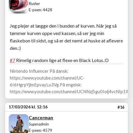
Rusher
E-peen: 4428
Jeg plejer at lægge den i bunden af kurven. Når jeg så
tømmer kurven oppe ved kassen, så ser jeg min
flaskebon til sidst, og så er det nemt at huske at aflevere
den.:)
#7
Rimelig random lige at flexe en Black Lotus.:D
Nintendo Influencer På dansk:
https://www.youtube.com/channel/UC-
6I6HgrpYjimEpvayLu3Vg På engelsk:
https://www.youtube.com/channel/UCNNzj5gu0Iolj4vcNIp1IUA
17/03/2026 kl. 12:16
#16
Cancerman
Superadmin
E-peen: 4579