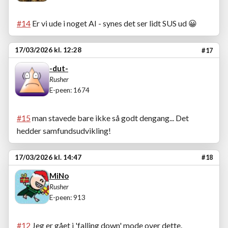
#14
Er vi ude i noget AI - synes det ser lidt SUS ud
😀
17/03/2026 kl. 12:28
#17
-dut-
Rusher
E-peen: 1674
#15
man stavede bare ikke så godt dengang... Det
hedder samfundsudvikling!
17/03/2026 kl. 14:47
#18
MiNo
Rusher
E-peen: 913
#12
Jeg er gået i 'falling down' mode over dette.