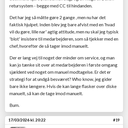
retursystem - begge med CC til hindanden.
Det har jeg så måtte gøre 2 gange , men nu har det
faktisk hjulpet. Inden blev jeg bare afvist med en 'hvad
vil du gøre, lille nar' agtig attitude, men nu skal jeg typisk
'blot' insistere til medarbejderen, som så tjekker med en
chef, hvorefter de så tager imod manuelt.
Der er lang vej til noget der minder om service, og man
kan jo tænke sit over at medarbejderen i første omgang
sjældent ved noget om manuel modtagelse. Er det er
strategi for at undgå besværet? Who know, jeg gider
bare ikke længere. Hvis de kan lange flasker over diske
manuelt, så kan de tage imod manuelt.
Bum.
17/03/2026 kl. 20:22
#19