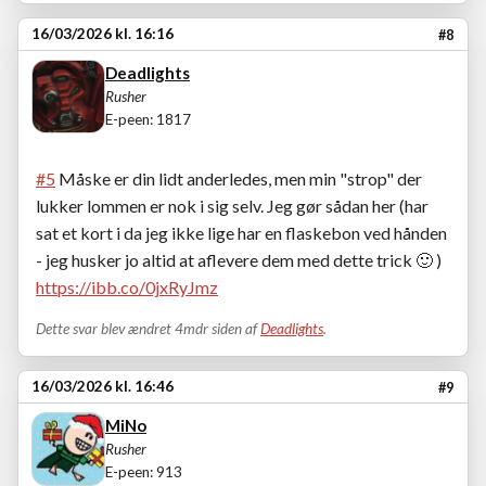
16/03/2026 kl. 16:16
#8
Deadlights
Rusher
E-peen: 1817
#5
Måske er din lidt anderledes, men min "strop" der
lukker lommen er nok i sig selv. Jeg gør sådan her (har
sat et kort i da jeg ikke lige har en flaskebon ved hånden
- jeg husker jo altid at aflevere dem med dette trick
🙂
)
https://ibb.co/0jxRyJmz
Dette svar blev ændret 4mdr siden af
Deadlights
.
16/03/2026 kl. 16:46
#9
MiNo
Rusher
E-peen: 913