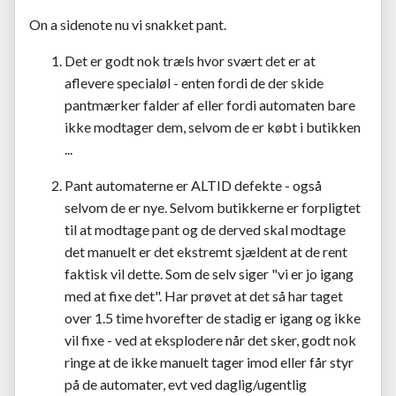
On a sidenote nu vi snakket pant.
Det er godt nok træls hvor svært det er at
aflevere specialøl - enten fordi de der skide
pantmærker falder af eller fordi automaten bare
ikke modtager dem, selvom de er købt i butikken
...
Pant automaterne er ALTID defekte - også
selvom de er nye. Selvom butikkerne er forpligtet
til at modtage pant og de derved skal modtage
det manuelt er det ekstremt sjældent at de rent
faktisk vil dette. Som de selv siger "vi er jo igang
med at fixe det". Har prøvet at det så har taget
over 1.5 time hvorefter de stadig er igang og ikke
vil fixe - ved at eksplodere når det sker, godt nok
ringe at de ikke manuelt tager imod eller får styr
på de automater, evt ved daglig/ugentlig