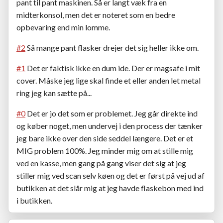
pant til pant maskinen. Så er langt væk fra en
midterkonsol, men det er noteret som en bedre
opbevaring end min lomme.
#2
Så mange pant flasker drejer det sig heller ikke om.
#1
Det er faktisk ikke en dum ide. Der er magsafe i mit
cover. Måske jeg lige skal finde et eller anden let metal
ring jeg kan sætte på...
#0
Det er jo det som er problemet. Jeg går direkte ind
og køber noget, men undervej i den process der tænker
jeg bare ikke over den side seddel længere. Det er et
MIG problem 100%. Jeg minder mig om at stille mig
ved en kasse, men gang på gang viser det sig at jeg
stiller mig ved scan selv køen og det er først på vej ud af
butikken at det slår mig at jeg havde flaskebon med ind
i butikken.