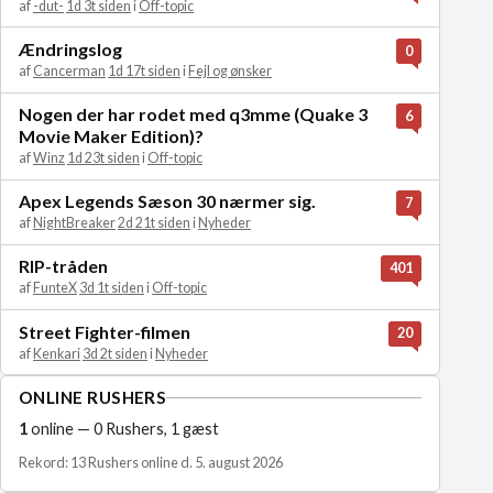
af
-dut-
1d 3t siden
i
Off-topic
Ændringslog
0
af
Cancerman
1d 17t siden
i
Fejl og ønsker
Nogen der har rodet med q3mme (Quake 3
6
Movie Maker Edition)?
af
Winz
1d 23t siden
i
Off-topic
Apex Legends Sæson 30 nærmer sig.
7
af
NightBreaker
2d 21t siden
i
Nyheder
RIP-tråden
401
af
FunteX
3d 1t siden
i
Off-topic
Street Fighter-filmen
20
af
Kenkari
3d 2t siden
i
Nyheder
ONLINE RUSHERS
1
online — 0 Rushers, 1 gæst
Rekord: 13 Rushers online d. 5. august 2026