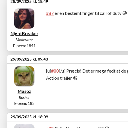
28/09/2025 kl. 18:49
#87
er en bestemt finger til call of duty
😛
NightBreaker
Moderator
E-peen: 1841
29/09/2025 kl. 09:43
[u]
#88
[/u] Præcis! Det er mega fedt at de g
Action trailer
😀
Masoz
Rusher
E-peen: 183
29/09/2025 kl. 18:09