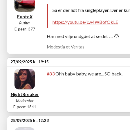
Så er der lidt fra singleplayer. Der er ku
FunteX
https://youtu.be/Lw4WBofOkLE
Rusher
E-peen: 377
Har med vilje undgået at se det . . .
🙂
Modestia et Veritas
27/09/2025 kl. 19:15
#83
Ohh baby baby, we are... SO back.
NightBreaker
Moderator
E-peen: 1841
28/09/2025 kl. 12:23