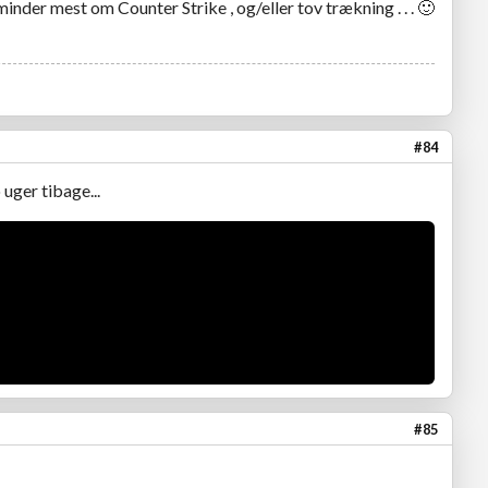
inder mest om Counter Strike , og/eller tov trækning . . .
🙂
#84
 uger tibage...
#85