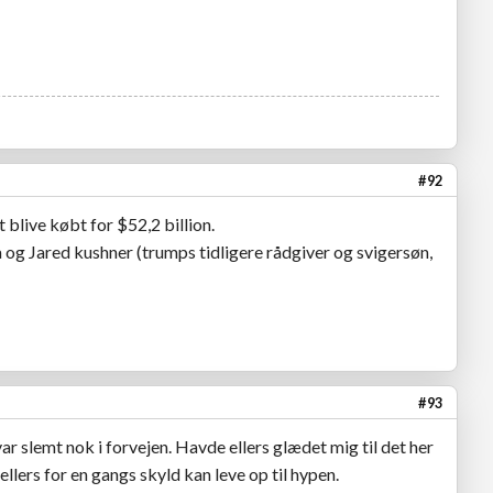
#92
blive købt for $52,2 billion.
a og Jared kushner (trumps tidligere rådgiver og svigersøn,
#93
r slemt nok i forvejen. Havde ellers glædet mig til det her
 ellers for en gangs skyld kan leve op til hypen.