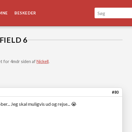
MNE
BESKEDER
FIELD 6
t for 4mdr siden af
Nickell
.
#80
er... Jeg skal muligvis ud og rejse... 😭