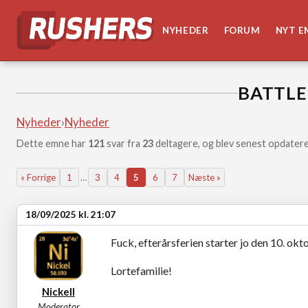
NYHEDER
FORUM
NYT E
BATTLE
Nyheder
›
Nyheder
Dette emne har
121
svar fra
23
deltagere, og blev senest opdatere
« Forrige
1
…
3
4
5
6
7
Næste »
18/09/2025 kl. 21:07
Fuck, efterårsferien starter jo den 10. oktob
Lortefamilie!
Nickell
Moderator