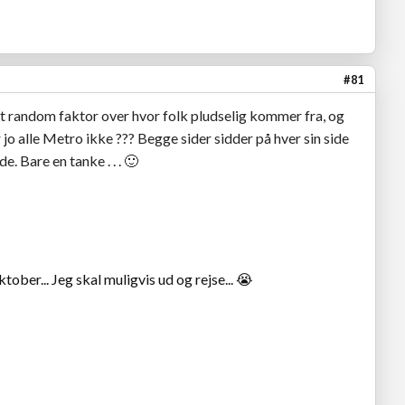
#81
idt random faktor over hvor folk pludselig kommer fra, og
r jo alle Metro ikke ??? Begge sider sidder på hver sin side
e. Bare en tanke . . .
🙂
ktober... Jeg skal muligvis ud og rejse... 😭