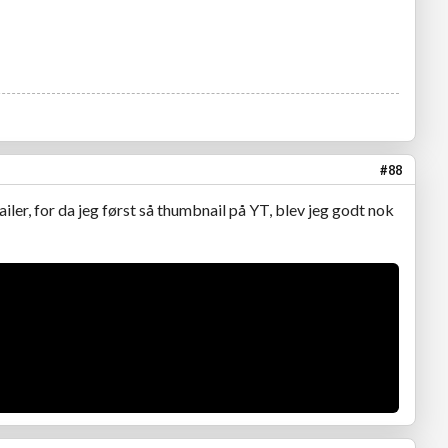
#88
ailer, for da jeg først så thumbnail på YT, blev jeg godt nok