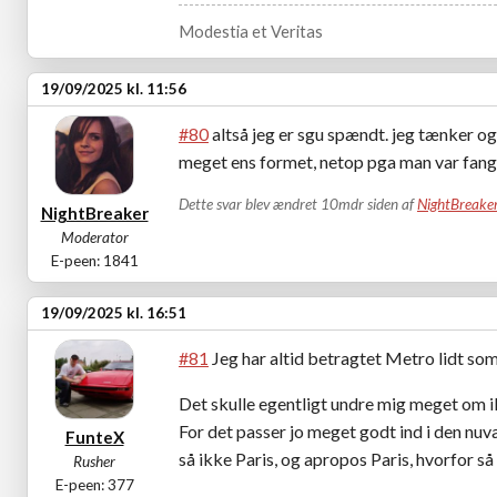
Modestia et Veritas
19/09/2025 kl. 11:56
#80
altså jeg er sgu spændt. jeg tænker ogs
meget ens formet, netop pga man var fange
Dette svar blev ændret 10mdr siden af
NightBreake
NightBreaker
Moderator
E-peen: 1841
19/09/2025 kl. 16:51
#81
Jeg har altid betragtet Metro lidt som 
Det skulle egentligt undre mig meget om i
For det passer jo meget godt ind i den nuv
FunteX
så ikke Paris, og apropos Paris, hvorfor så 
Rusher
E-peen: 377