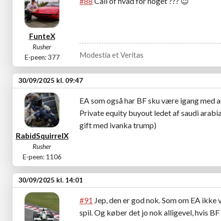
#88
Call of hvad for noget ???
😉
FunteX
Rusher
Modestia et Veritas
E-peen: 377
30/09/2025 kl. 09:47
EA som også har BF sku være igang med at 
Private equity buyout ledet af saudi arabi
gift med ivanka trump)
RabidSquirrelX
Rusher
E-peen: 1106
30/09/2025 kl. 14:01
#91
Jep, den er god nok. Som om EA ikke va
spil. Og køber det jo nok alligevel, hvis BF