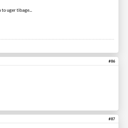
n to uger tibage...
#86
#87