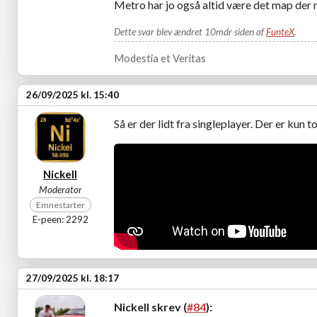
Metro har jo også altid være det map der m
Dette svar blev ændret 10mdr siden af
FunteX
.
Modestia et Veritas
26/09/2025 kl. 15:40
Så er der lidt fra singleplayer. Der er kun to
Nickell
Moderator
Emnestarter
E-peen: 2292
27/09/2025 kl. 18:17
Nickell skrev (
#84
):