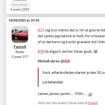
Emnestarter
E-peen: 2292
19/09/2025 kl. 07:41
#77
Jeg tror måske det er for at give en l
det syntes jeg faktisk er fedt. For vi huske
af en dørkarm og kaster granater ind i blind
FunteX
#78
Så afgjort, det her bliver godt..
😀
Rusher
E-peen: 377
Nickell skrev (
#80
):
Fuck, efterårsferien starter jo den 10. o
Lortefamilie!
Jamen, jamen, jamen . . . Piiiiv . . .
Dette svar blev ændret 10mdr siden af
FunteX
.