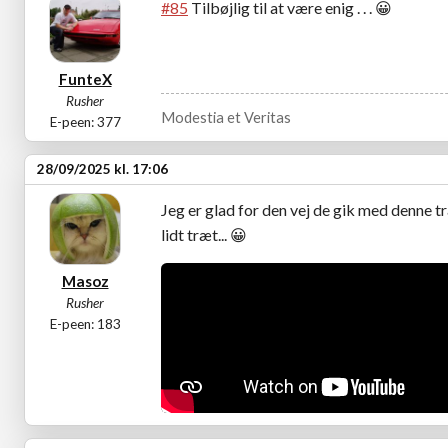
#85
Tilbøjlig til at være enig . . .
😀
FunteX
Rusher
Modestia et Veritas
E-peen: 377
28/09/2025 kl. 17:06
Jeg er glad for den vej de gik med denne tr
lidt træt...
😀
Masoz
Rusher
E-peen: 183