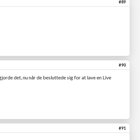
#89
#90
jorde det, nu når de besluttede sig for at lave en Live
#91