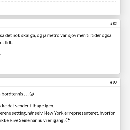
#82
å det nok skal gå, og ja metro var, sjov men til tider også
t lidt.
r
.
#83
bordtennis . . .
😛
kke det vender tilbage igen.
ærene setting, når selv New York er repræsenteret, hvorfor
ikke Rive Seine når nu vi er igang.
🙂