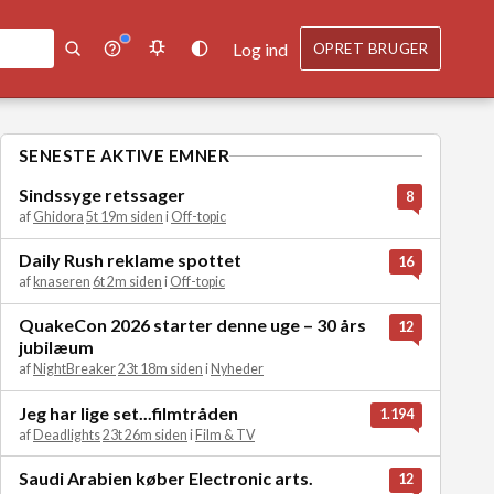
Log ind
OPRET BRUGER
SENESTE AKTIVE EMNER
Sindssyge retssager
8
af
Ghidora
5t 19m siden
i
Off-topic
Daily Rush reklame spottet
16
af
knaseren
6t 2m siden
i
Off-topic
QuakeCon 2026 starter denne uge – 30 års
12
jubilæum
af
NightBreaker
23t 18m siden
i
Nyheder
Jeg har lige set...filmtråden
1.194
af
Deadlights
23t 26m siden
i
Film & TV
Saudi Arabien køber Electronic arts.
12