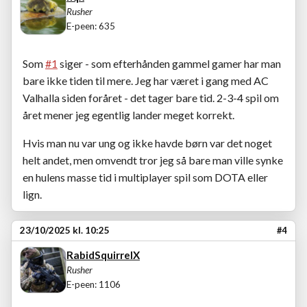
Rusher
E-peen: 635
Som
#1
siger - som efterhånden gammel gamer har man
bare ikke tiden til mere. Jeg har været i gang med AC
Valhalla siden foråret - det tager bare tid. 2-3-4 spil om
året mener jeg egentlig lander meget korrekt.
Hvis man nu var ung og ikke havde børn var det noget
helt andet, men omvendt tror jeg så bare man ville synke
en hulens masse tid i multiplayer spil som DOTA eller
lign.
23/10/2025 kl. 10:25
#4
RabidSquirrelX
Rusher
E-peen: 1106