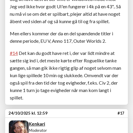
Jeg ved ikke hvor godt UI'en fungerer i 4k på en 43".. Så
nu må vi se om det er spilbart, plejer altid at have noget
åbent ved siden af og så kunne gå til og fra spillet.
Men ellers kommer der da en del spændende titler i
denne periode, EU V, Anno 117, Outer Worlds 2.
#14
Det kan du godt have ret i, der var lidt mindre at
sætte sig ind i, det meste kørte efter Roguelike tanke
gangen, så man gik ikke rigtig glip af noget selvom man
kun lige spillede 10 min og slukkede. Omvendt var der
også spil fra den tid der tog evigheder, f.eks. Civ 2, der
kunne 1 turn jo tage evigheder når man kom langt i
spillet.
24/10/2025 kl. 12:59
#17
Kenkari
Moderator