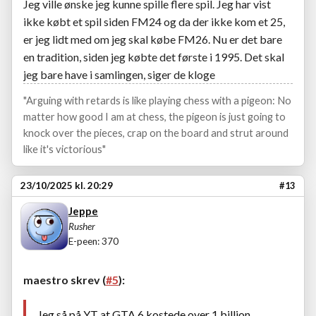
Jeg ville ønske jeg kunne spille flere spil. Jeg har vist
ikke købt et spil siden FM24 og da der ikke kom et 25,
er jeg lidt med om jeg skal købe FM26. Nu er det bare
en tradition, siden jeg købte det første i 1995. Det skal
jeg bare have i samlingen, siger de kloge
"Arguing with retards is like playing chess with a pigeon: No
matter how good I am at chess, the pigeon is just going to
knock over the pieces, crap on the board and strut around
like it's victorious"
23/10/2025 kl. 20:29
#13
Jeppe
Rusher
E-peen: 370
maestro skrev (
#5
):
Jeg så på YT at GTA 6 kostede over 1 billion