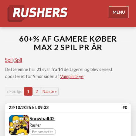
MENU
60+% AF GAMERE KØBER
MAX 2 SPIL PR ÅR
Spil
›
Spil
Dette emne har
21
svar fra
14
deltagere, og blev senest
opdateret for 9mdr siden af
VampiricEye
.
« Forrige
1
2
Næste »
23/10/2025 kl. 09:33
#0
Snowball42
Rusher
Emnestarter