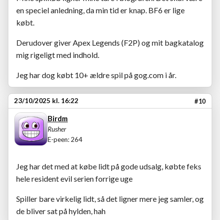
en speciel anledning, da min tid er knap. BF6 er lige
købt.
Derudover giver Apex Legends (F2P) og mit bagkatalog
mig rigeligt med indhold.
Jeg har dog købt 10+ ældre spil på gog.com i år.
23/10/2025 kl. 16:22
#10
Birdm
Rusher
E-peen: 264
Jeg har det med at købe lidt på gode udsalg, købte feks
hele resident evil serien forrige uge
Spiller bare virkelig lidt, så det ligner mere jeg samler, og
de bliver sat på hylden, hah