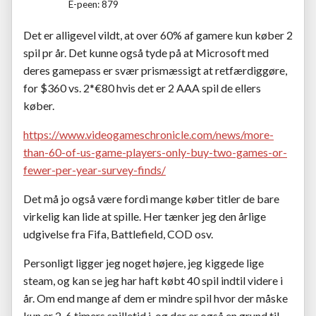
E-peen: 879
Det er alligevel vildt, at over 60% af gamere kun køber 2
spil pr år. Det kunne også tyde på at Microsoft med
deres gamepass er svær prismæssigt at retfærdiggøre,
for $360 vs. 2*€80 hvis det er 2 AAA spil de ellers
køber.
https://www.videogameschronicle.com/news/more-
than-60-of-us-game-players-only-buy-two-games-or-
fewer-per-year-survey-finds/
Det må jo også være fordi mange køber titler de bare
virkelig kan lide at spille. Her tænker jeg den årlige
udgivelse fra Fifa, Battlefield, COD osv.
Personligt ligger jeg noget højere, jeg kiggede lige
steam, og kan se jeg har haft købt 40 spil indtil videre i
år. Om end mange af dem er mindre spil hvor der måske
kun er 2-6 timers spilletid i, og der er også en grund til