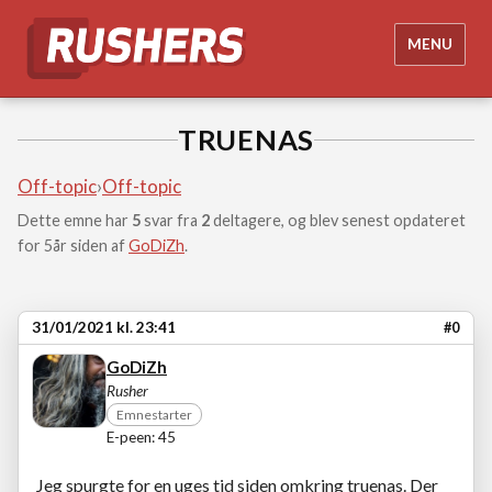
MENU
TRUENAS
Off-topic
›
Off-topic
Dette emne har
5
svar fra
2
deltagere, og blev senest opdateret
for 5år siden af
GoDiZh
.
31/01/2021 kl. 23:41
#0
GoDiZh
Rusher
Emnestarter
E-peen: 45
Jeg spurgte for en uges tid siden omkring truenas. Der