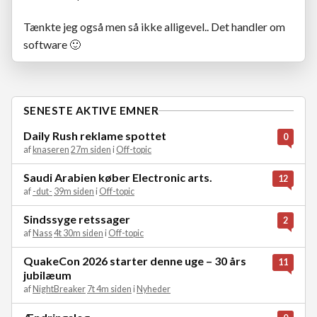
Tænkte jeg også men så ikke alligevel.. Det handler om
software
🙂
SENESTE AKTIVE EMNER
Daily Rush reklame spottet
0
af
knaseren
27m siden
i
Off-topic
Saudi Arabien køber Electronic arts.
12
af
-dut-
39m siden
i
Off-topic
Sindssyge retssager
2
af
Nass
4t 30m siden
i
Off-topic
QuakeCon 2026 starter denne uge – 30 års
11
jubilæum
af
NightBreaker
7t 4m siden
i
Nyheder