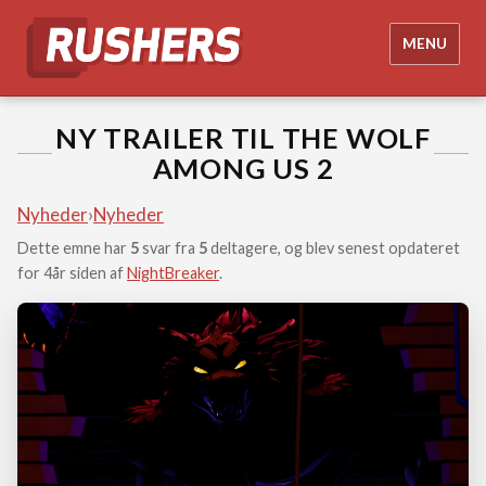
MENU
NY TRAILER TIL THE WOLF
AMONG US 2
Nyheder
›
Nyheder
Dette emne har
5
svar fra
5
deltagere, og blev senest opdateret
for 4år siden af
NightBreaker
.