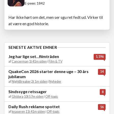
E-peen: 1842
Har ikke hørt om det, men ser sgu ret fedt ud. Virker til
at være en god historie.
SENESTE AKTIVE EMNER
Jeg har lige set...filmtråden
1.196
af
Cancerman
1t 41m siden
i
Film & TV
QuakeCon 2026 starter denne uge – 30 års
14
jubilæum
af
NightBreaker
2t 1m siden
i
Nyheder
Sindssyge retssager
8
af
Ghidora
10t 57m siden
i
Off-topic
Daily Rush reklame spottet
16
af
knaseren
11t 41m siden
i
Off-topic