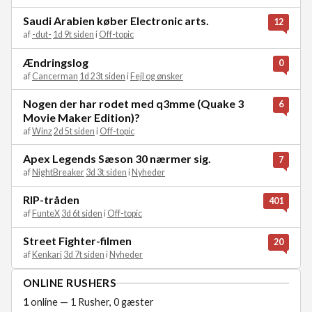
Saudi Arabien køber Electronic arts.
12
af
-dut-
1d 9t siden
i
Off-topic
Ændringslog
0
af
Cancerman
1d 23t siden
i
Fejl og ønsker
Nogen der har rodet med q3mme (Quake 3
6
Movie Maker Edition)?
af
Winz
2d 5t siden
i
Off-topic
Apex Legends Sæson 30 nærmer sig.
7
af
NightBreaker
3d 3t siden
i
Nyheder
RIP-tråden
401
af
FunteX
3d 6t siden
i
Off-topic
Street Fighter-filmen
20
af
Kenkari
3d 7t siden
i
Nyheder
ONLINE RUSHERS
1
online — 1 Rusher, 0 gæster