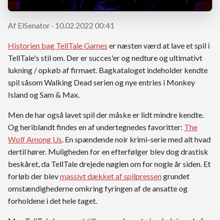
Af ElSenator · 10.02.2022 00:41
Historien bag TellTale Games
er næsten værd at lave et spil i
TellTale's stil om. Der er succes'er og nedture og ultimativt
lukning / opkøb af firmaet. Bagkataloget indeholder kendte
spil såsom Walking Dead serien og nye entries i Monkey
Island og Sam & Max.
Men de har også lavet spil der måske er lidt mindre kendte.
Og heriblandt findes en af undertegnedes favoritter:
The
Wolf Among Us
. En spændende noir krimi-serie med alt hvad
dertil hører. Muligheden for en efterfølger blev dog drastisk
beskåret, da TellTale drejede nøglen om for nogle år siden. Et
forløb der blev
massivt dækket af spilpressen
grundet
omstændighederne omkring fyringen af de ansatte og
forholdene i det hele taget.