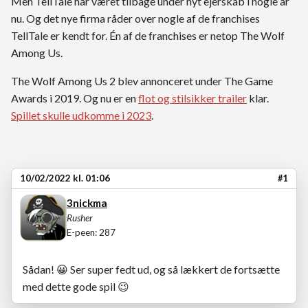
Men TellTale har været tilbage under nyt ejerskab i nogle år
nu. Og det nye firma råder over nogle af de franchises
TellTale er kendt for. Én af de franchises er netop The Wolf
Among Us.
The Wolf Among Us 2 blev annonceret under The Game
Awards i 2019. Og nu er en
flot og stilsikker trailer
klar.
Spillet skulle udkomme i 2023
.
10/02/2022 kl. 01:06
#1
3nickma
Rusher
E-peen: 287
Sådan!
😀
Ser super fedt ud, og så lækkert de fortsætte
med dette gode spil
😉