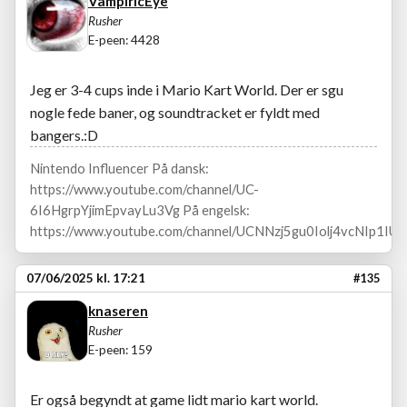
VampiricEye
Rusher
E-peen: 4428
Jeg er 3-4 cups inde i Mario Kart World. Der er sgu
nogle fede baner, og soundtracket er fyldt med
bangers.:D
Nintendo Influencer På dansk:
https://www.youtube.com/channel/UC-
6I6HgrpYjimEpvayLu3Vg På engelsk:
https://www.youtube.com/channel/UCNNzj5gu0Iolj4vcNIp1IUA
07/06/2025 kl. 17:21
#135
knaseren
Rusher
E-peen: 159
Er også begyndt at game lidt mario kart world.