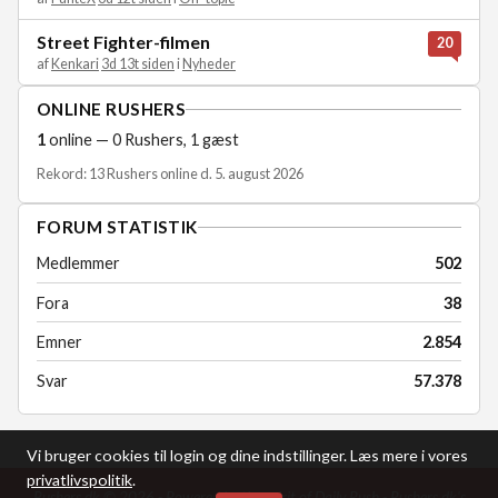
Street Fighter-filmen
20
af
Kenkari
3d 13t siden
i
Nyheder
ONLINE RUSHERS
1
online — 0 Rushers, 1 gæst
Rekord: 13 Rushers online d. 5. august 2026
FORUM STATISTIK
Medlemmer
502
Fora
38
Emner
2.854
Svar
57.378
Vi bruger cookies til login og dine indstillinger. Læs mere i vores
privatlivspolitik
.
Rushers.dk © 2026 - Powered by the spirit of Daily Rush -
Rushers.dk's