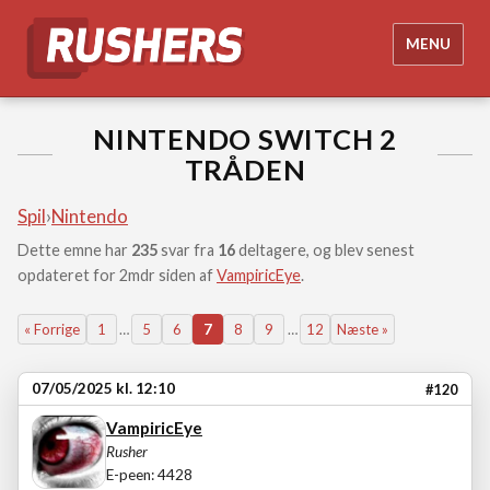
MENU
NINTENDO SWITCH 2
TRÅDEN
Spil
›
Nintendo
Dette emne har
235
svar fra
16
deltagere, og blev senest
opdateret for 2mdr siden af
VampiricEye
.
« Forrige
1
…
5
6
7
8
9
…
12
Næste »
07/05/2025 kl. 12:10
#120
VampiricEye
Rusher
E-peen: 4428