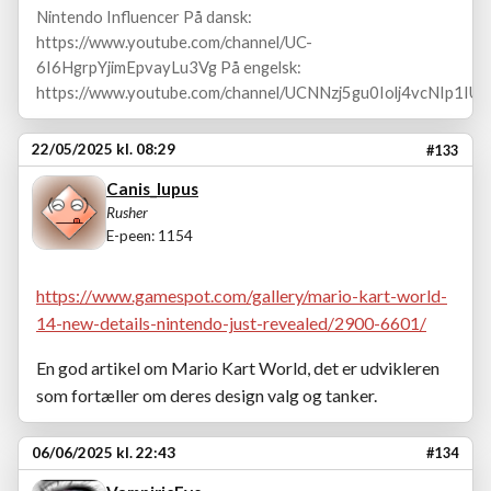
Nintendo Influencer På dansk:
https://www.youtube.com/channel/UC-
6I6HgrpYjimEpvayLu3Vg På engelsk:
https://www.youtube.com/channel/UCNNzj5gu0Iolj4vcNIp1IUA
22/05/2025 kl. 08:29
#133
Canis_lupus
Rusher
E-peen: 1154
https://www.gamespot.com/gallery/mario-kart-world-
14-new-details-nintendo-just-revealed/2900-6601/
En god artikel om Mario Kart World, det er udvikleren
som fortæller om deres design valg og tanker.
06/06/2025 kl. 22:43
#134