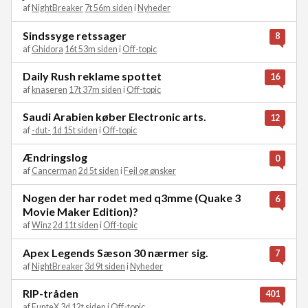
af
NightBreaker
7t 56m siden
i
Nyheder
Sindssyge retssager
8
af
Ghidora
16t 53m siden
i
Off-topic
Daily Rush reklame spottet
16
af
knaseren
17t 37m siden
i
Off-topic
Saudi Arabien køber Electronic arts.
12
af
-dut-
1d 15t siden
i
Off-topic
Ændringslog
0
af
Cancerman
2d 5t siden
i
Fejl og ønsker
Nogen der har rodet med q3mme (Quake 3
6
Movie Maker Edition)?
af
Winz
2d 11t siden
i
Off-topic
Apex Legends Sæson 30 nærmer sig.
7
af
NightBreaker
3d 9t siden
i
Nyheder
RIP-tråden
401
af
FunteX
3d 12t siden
i
Off-topic