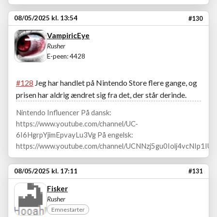
08/05/2025 kl. 13:54
#130
VampiricEye
Rusher
E-peen: 4428
#128
Jeg har handlet på Nintendo Store flere gange, og
prisen har aldrig ændret sig fra det, der står derinde.
Nintendo Influencer På dansk:
https://www.youtube.com/channel/UC-
6I6HgrpYjimEpvayLu3Vg På engelsk:
https://www.youtube.com/channel/UCNNzj5gu0Iolj4vcNIp1IUA
08/05/2025 kl. 17:11
#131
Fisker
Rusher
Emnestarter