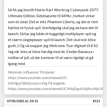
Så fik jeg bestilt Mario Kart World og Cyberpunk 2077:
Ultimate Edition. Sidstnævnte til 449kr., hvilket virker
som et steal. Det er inkl. Phantom Liberty, og det er rent
faktisk et fysisk spil. Selvfølgelig skal jeg da have det til
launch. Så har jeg både et hyggeligt multiplayer-spil og
et større singleplayer-spil til launch. Det skal nok blive
godt.:) Og så snupper jeg Welcome Tour digitalt til €10.
Jeg når ikke at blive færdig med de 3 inden Bananza i
midten af juli, så der kommer til at være rigeligt at gå
igang med.
Nintendo Influencer På dansk:
https://www.youtube.com/channel/UC-
6I6HgrpYjimEpvayLu3Vg På engelsk:
https://www.youtube.com/channel/UCNNzj5gu0Iolj4vcNIp1IUA
07/05/2025 kl. 20:15
#121