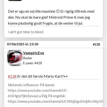
Det er sgu en sej lille maskine
🙂
Er rigtig tilfreds med
den. Nu skal de bare gief Metroid Prime 4, men jeg
kunne pludselig godt frygte, at de venter til jul.
I ain't got time to bleed
07/06/2025 kl. 23:30
#138
VampiricEye
Rusher
E-peen: 4428
#134
Er det dit første Mario Kart?👀
Nintendo Influencer På dansk:
https://www.youtube.com/channel/UC-
6I6HgrpYjimEpvayLu3Vg På engelsk:
https://www.youtube.com/channel/UCNNzj5gu0Iolj4vcNIp1IUA