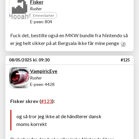
Fisker
Rusher
Emnestarter
E-peen: 804
Fuck det, bestilte også en MKW bundle fra Nintendo så
er jeg helt sikker på at Bergsala ikke får mine penge
08/05/2025 kl. 09:30
#125
VampiricEye
Rusher
E-peen: 4428
Fisker skrev (
#123
):
og så tror jeg ikke at de håndterer dansk
moms korrekt