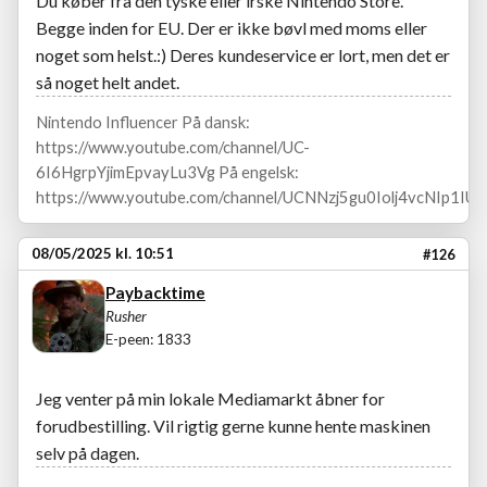
Du køber fra den tyske eller irske Nintendo Store.
Begge inden for EU. Der er ikke bøvl med moms eller
noget som helst.:) Deres kundeservice er lort, men det er
så noget helt andet.
Nintendo Influencer På dansk:
https://www.youtube.com/channel/UC-
6I6HgrpYjimEpvayLu3Vg På engelsk:
https://www.youtube.com/channel/UCNNzj5gu0Iolj4vcNIp1IUA
08/05/2025 kl. 10:51
#126
Paybacktime
Rusher
E-peen: 1833
Jeg venter på min lokale Mediamarkt åbner for
forudbestilling. Vil rigtig gerne kunne hente maskinen
selv på dagen.