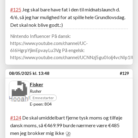
#125
Jeg skal bare have fat i den til midnatslaunch d.
4/6, så jeg har mulighed for at spille hele Grundlovsdag.
Det skal nok blive godt.:)
Nintendo Influencer På dansk:
https://www.youtube.com/channel/UC-
6I6HgrpYjimEpvayLu3Vg På engelsk:
https://www.youtube.com/channel/UCNNzj5gu0Iolj4vcNIp1IUA
08/05/2025 kl. 13:48
#129
Fisker
Rusher
Emnestarter
E-peen: 804
#124
De skal umiddelbart fjerne tysk moms og tilføje
dansk moms, så €469.99 burde nærmere være €485
men jeg brokker mig ikke