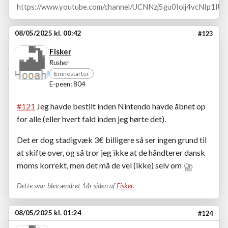
https://www.youtube.com/channel/UCNNzj5gu0Iolj4vcNIp1IUA
08/05/2025 kl. 00:42
#123
Fisker
Rusher
Emnestarter
E-peen: 804
#121
Jeg havde bestilt inden Nintendo havde åbnet op
for alle (eller hvert fald inden jeg hørte det).
Det er dog stadigvæk 3€ billigere så ser ingen grund til
at skifte over, og så tror jeg ikke at de håndterer dansk
moms korrekt, men det må de vel (ikke) selv om
Dette svar blev ændret 1år siden af
Fisker
.
08/05/2025 kl. 01:24
#124