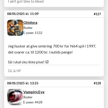
I ain't got time to bleed
08/05/2025 kl. 11:09
#127
Ghidora
Rusher
E-peen: 1532
Jeg husker at give omkring 700 kr for N64 spil i 1997,
det svarer ca. til 1200 kr. i nutids penge!
Så i skal sku ikke pive! 🤣
GL & HF
08/05/2025 kl. 13:25
#128
VampiricEye
Rusher
E-peen: 4428