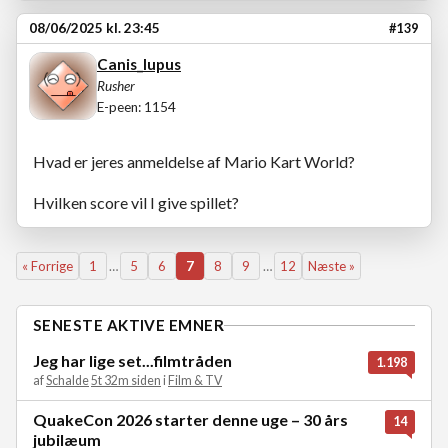
08/06/2025 kl. 23:45
#139
Canis_lupus
Rusher
E-peen: 1154
Hvad er jeres anmeldelse af Mario Kart World?
Hvilken score vil I give spillet?
« Forrige
1
…
5
6
7
8
9
…
12
Næste »
SENESTE AKTIVE EMNER
Jeg har lige set...filmtråden
1.198
af
Schalde
5t 32m siden
i
Film & TV
QuakeCon 2026 starter denne uge – 30 års
14
jubilæum