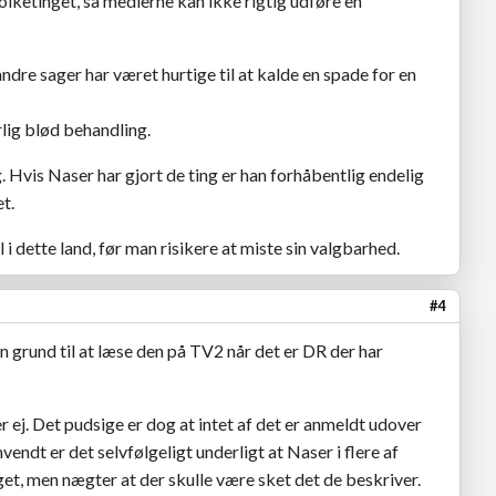
lketinget, så medierne kan ikke rigtig udføre en
dre sager har været hurtige til at kalde en spade for en
lig blød behandling.
. Hvis Naser har gjort de ting er han forhåbentlig endelig
t.
 i dette land, før man risikere at miste sin valgbarhed.
#4
n grund til at læse den på TV2 når det er DR der har
r ej. Det pudsige er dog at intet af det er anmeldt udover
mvendt er det selvfølgeligt underligt at Naser i flere af
et, men nægter at der skulle være sket det de beskriver.