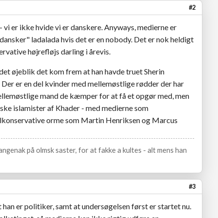
#2
i - vi er ikke hvide vi er danskere. Anyways, medierne er
 dansker" ladalada hvis det er en nobody. Det er nok heldigt
vative højrefløjs darling i årevis.
 det øjeblik det kom frem at han havde truet Sherin
er er en del kvinder med mellemøstlige rødder der har
ellemøstlige mand de kæmper for at få et opgør med, men
ske islamister af Khader - med medierne som
alkonservative orme som Martin Henriksen og Marcus
ngenak på olmsk saster, for at fakke a kultes - alt mens han
#3
han er politiker, samt at undersøgelsen først er startet nu.