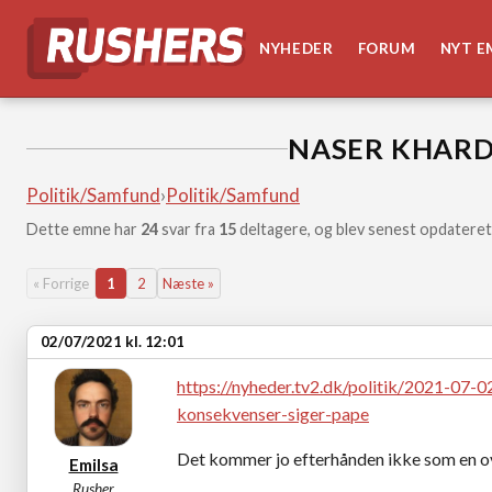
NYHEDER
FORUM
NYT E
NASER KHARD
Politik/Samfund
›
Politik/Samfund
Dette emne har
24
svar fra
15
deltagere, og blev senest opdateret
« Forrige
1
2
Næste »
02/07/2021 kl. 12:01
https://nyheder.tv2.dk/politik/2021-07-
konsekvenser-siger-pape
Det kommer jo efterhånden ikke som en ov
Emilsa
Rusher