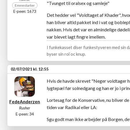
"Tvunget til oralsex og samleje"
Emnestarter
E-peen: 1673
Det hedder vel "Voldtaget af Khader", hv
han bliver altid pakket ind i vat og boblepl
nakken. Hvis det var en almindelige dødeli
var blevet lagt fingre imellem.
I funkekasset diser funkestyveren med sin da
byser sin roï oc knup.
02/07/2021 kl. 12:55
Hvis de havde skrevet "Neger voldtager hvi
lygtepæl før solnedgang og han er jo i prin
Lortesag for de Konservative, nu bliver d
FedeAnderzen
tiden var Radikal eller LA:
Rusher
E-peen: 34
Sgu godt man ikke arbejder på Borgen, det