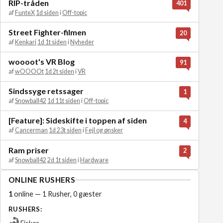
RIP-tråden
401
af
FunteX
1d siden
i
Off-topic
Street Fighter-filmen
20
af
Kenkari
1d 1t siden
i
Nyheder
woooot's VR Blog
91
af
wOOOOt
1d 2t siden
i
VR
Sindssyge retssager
1
af
Snowball42
1d 11t siden
i
Off-topic
[Feature]: Sideskifte i toppen af siden
4
af
Cancerman
1d 23t siden
i
Fejl og ønsker
Ram priser
2
af
Snowball42
2d 1t siden
i
Hardware
ONLINE RUSHERS
1
online — 1 Rusher, 0 gæster
RUSHERS:
Fisker