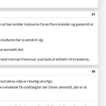
#7
at han smider bukserne foran flere kvinder og generelt er
 kulturen har jo ændret sig.
ve anmeldt det.
and må man fremover overlade al initiativ til kvinderne.
#8
d deres vilje er rimelig ulovligt..
 forsvindende få voldtægter der bliver anmeldt, det er et