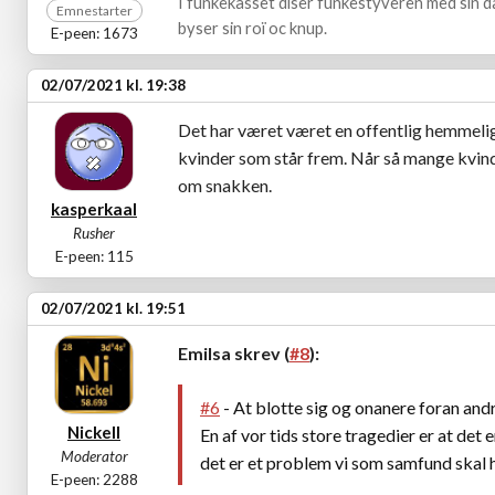
I funkekasset diser funkestyveren med sin da
Emnestarter
byser sin roï oc knup.
E-peen: 1673
02/07/2021 kl. 19:38
Det har været været en offentlig hemmeli
kvinder som står frem. Når så mange kvind
om snakken.
kasperkaal
Rusher
E-peen: 115
02/07/2021 kl. 19:51
Emilsa skrev (
#8
):
#6
- At blotte sig og onanere foran andre
Nickell
En af vor tids store tragedier er at det
Moderator
det er et problem vi som samfund skal h
E-peen: 2288