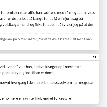
orfor omtaler man altid hans adfærd med så meget omsvøb,
ast - er de seriøst så bange for at få en injuriesag på
g voldtægtsmand, og ikke Khader - så tvivler jeg på at der
ngenak på olmsk saster, for at fakke a kultes - alt mens han
#1
d kvinde" ville han jo blive klynget op i nærmeste
cippet uskyldig indtil han er dømt.
e nævnt hvergang i denne forbindelse, selv om han meget af
 er jo mere en svingerklub end et folkestyre