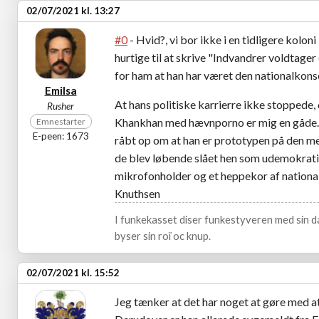
02/07/2021 kl. 13:27
#0
- Hvid?, vi bor ikke i en tidligere kolon
hurtige til at skrive "Indvandrer voldtager
for ham at han har været den nationalkonser
Emilsa
At hans politiske karrierre ikke stoppede,
Rusher
Khankhan med hævnporno er mig en gåde. D
Emnestarter
E-peen: 1673
råbt op om at han er prototypen på den m
de blev løbende slået hen som udemokrati
mikrofonholder og et heppekor af nation
Knuthsen
I funkekasset diser funkestyveren med sin da
byser sin roï oc knup.
02/07/2021 kl. 15:52
Jeg tænker at det har noget at gøre med at 