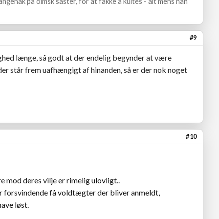
ngenak på olmsk saster, for at fakke a kultes - alt mens han
#9
ghed længe, så godt at der endelig begynder at være
er står frem uafhængigt af hinanden, så er der nok noget
#10
 mod deres vilje er rimelig ulovligt..
 er forsvindende få voldtægter der bliver anmeldt,
ave løst.