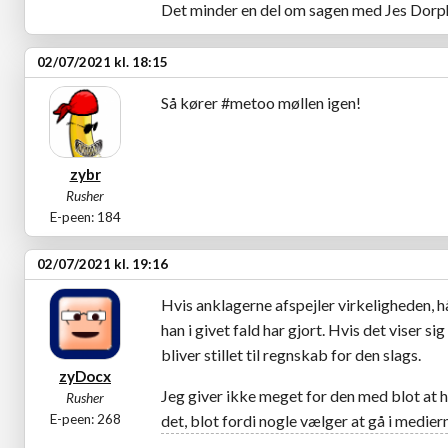
Det minder en del om sagen med Jes Dorp
02/07/2021 kl. 18:15
Så kører #metoo møllen igen!
zybr
Rusher
E-peen: 184
02/07/2021 kl. 19:16
Hvis anklagerne afspejler virkeligheden, hå
han i givet fald har gjort. Hvis det viser s
bliver stillet til regnskab for den slags.
zyDocx
Jeg giver ikke meget for den med blot at 
Rusher
E-peen: 268
det, blot fordi nogle vælger at gå i medier