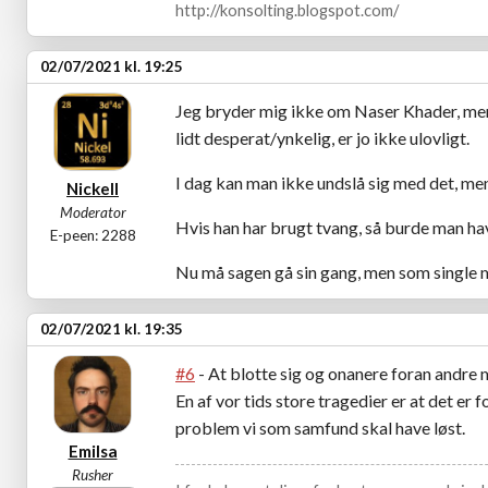
http://konsolting.blogspot.com/
02/07/2021 kl. 19:25
Jeg bryder mig ikke om Naser Khader, men 
lidt desperat/ynkelig, er jo ikke ulovligt.
I dag kan man ikke undslå sig med det, men
Nickell
Moderator
Hvis han har brugt tvang, så burde man ha
E-peen: 2288
Nu må sagen gå sin gang, men som single m
02/07/2021 kl. 19:35
#6
- At blotte sig og onanere foran andre mo
En af vor tids store tragedier er at det er
problem vi som samfund skal have løst.
Emilsa
Rusher