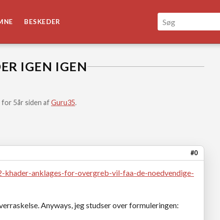
MNE
BESKEDER
ER IGEN IGEN
 for 5år siden af
Guru35
.
#0
02-khader-anklages-for-overgreb-vil-faa-de-noedvendige-
erraskelse. Anyways, jeg studser over formuleringen: