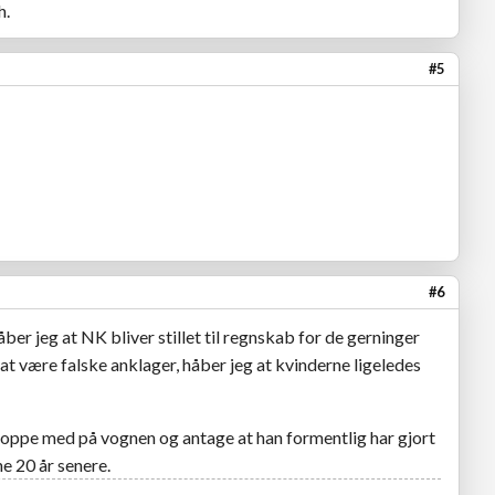
h.
#5
#6
ber jeg at NK bliver stillet til regnskab for de gerninger
ig at være falske anklager, håber jeg at kvinderne ligeledes
hoppe med på vognen og antage at han formentlig har gjort
ne 20 år senere.