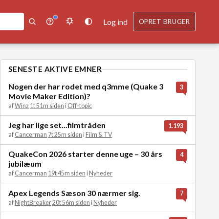
Log ind
OPRET BRUGER
SENESTE AKTIVE EMNER
Nogen der har rodet med q3mme (Quake 3
3
Movie Maker Edition)?
af
Winz
1t 51m siden
i
Off-topic
Jeg har lige set...filmtråden
1.193
af
Cancerman
7t 25m siden
i
Film & TV
QuakeCon 2026 starter denne uge – 30 års
4
jubilæum
af
Cancerman
19t 45m siden
i
Nyheder
Apex Legends Sæson 30 nærmer sig.
7
af
NightBreaker
20t 56m siden
i
Nyheder