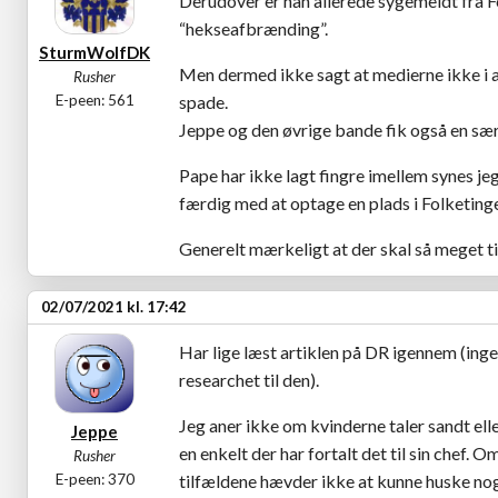
Derudover er han allerede sygemeldt fra Fo
“hekseafbrænding”.
SturmWolfDK
Men dermed ikke sagt at medierne ikke i an
Rusher
E-peen: 561
spade.
Jeppe og den øvrige bande fik også en sær
Pape har ikke lagt fingre imellem synes jeg
færdig med at optage en plads i Folketinge
Generelt mærkeligt at der skal så meget til
02/07/2021 kl. 17:42
Har lige læst artiklen på DR igennem (inge
researchet til den).
Jeg aner ikke om kvinderne taler sandt elle
Jeppe
en enkelt der har fortalt det til sin chef. O
Rusher
E-peen: 370
tilfældene hævder ikke at kunne huske nog