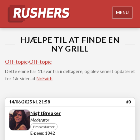
MENU
HJÆLPE TIL AT FINDE EN
NY GRILL
Off-topic
›
Off-topic
Dette emne har
11
svar fra
6
deltagere, og blev senest opdateret
for 1år siden af
NoFaith
.
14/06/2025 kl. 21:58
#0
NightBreaker
Moderator
Emnestarter
E-peen: 1842