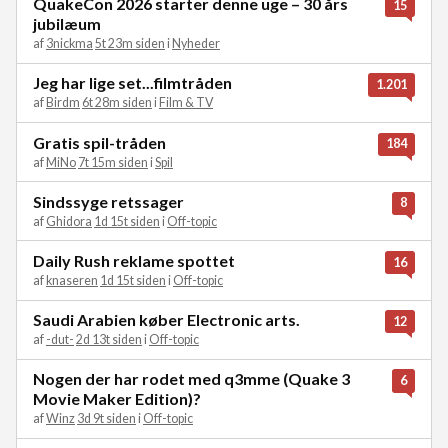
QuakeCon 2026 starter denne uge – 30 års
15
jubilæum
af
3nickma
5t 23m siden
i
Nyheder
Jeg har lige set...filmtråden
1.201
af
Birdm
6t 28m siden
i
Film & TV
Gratis spil-tråden
184
af
MiNo
7t 15m siden
i
Spil
Sindssyge retssager
8
af
Ghidora
1d 15t siden
i
Off-topic
Daily Rush reklame spottet
16
af
knaseren
1d 15t siden
i
Off-topic
Saudi Arabien køber Electronic arts.
12
af
-dut-
2d 13t siden
i
Off-topic
Nogen der har rodet med q3mme (Quake 3
6
Movie Maker Edition)?
af
Winz
3d 9t siden
i
Off-topic