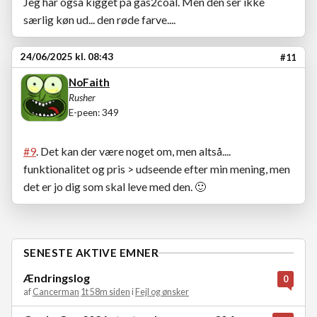
Jeg har også kigget på gas2coal. Men den ser ikke
særlig køn ud... den røde farve....
24/06/2025 kl. 08:43
#11
NoFaith
Rusher
E-peen: 349
#9
. Det kan der være noget om, men altså....
funktionalitet og pris > udseende efter min mening, men
det er jo dig som skal leve med den.
🙂
SENESTE AKTIVE EMNER
Ændringslog
0
af
Cancerman
1t 58m siden
i
Fejl og ønsker