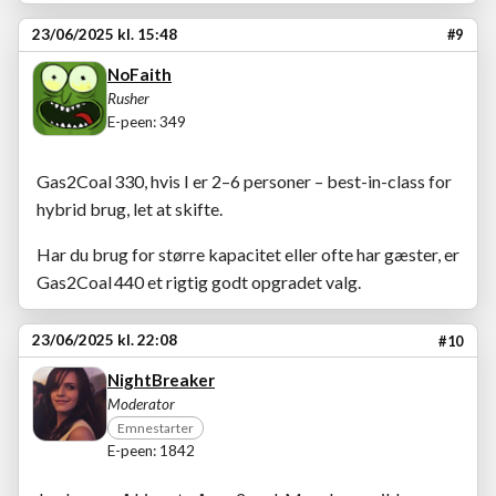
23/06/2025 kl. 15:48
#9
NoFaith
Rusher
E-peen: 349
Gas2Coal 330, hvis I er 2–6 personer – best-in-class for
hybrid brug, let at skifte.
Har du brug for større kapacitet eller ofte har gæster, er
Gas2Coal 440 et rigtig godt opgradet valg.
23/06/2025 kl. 22:08
#10
NightBreaker
Moderator
Emnestarter
E-peen: 1842