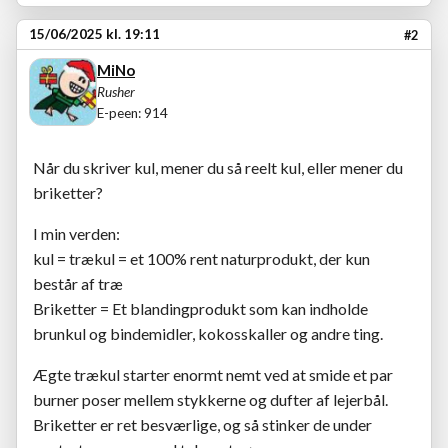
15/06/2025 kl. 19:11
#2
MiNo
Rusher
E-peen: 914
Når du skriver kul, mener du så reelt kul, eller mener du
briketter?
I min verden:
kul = trækul = et 100% rent naturprodukt, der kun
består af træ
Briketter = Et blandingprodukt som kan indholde
brunkul og bindemidler, kokosskaller og andre ting.
Ægte trækul starter enormt nemt ved at smide et par
burner poser mellem stykkerne og dufter af lejerbål.
Briketter er ret besværlige, og så stinker de under