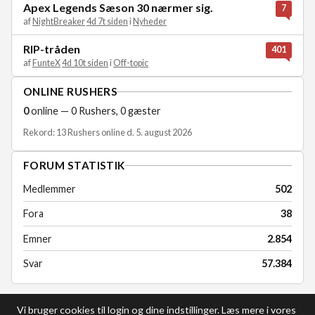
Apex Legends Sæson 30 nærmer sig.
7
af
NightBreaker
4d 7t siden
i
Nyheder
RIP-tråden
401
af
FunteX
4d 10t siden
i
Off-topic
ONLINE RUSHERS
0
online — 0 Rushers, 0 gæster
Rekord: 13 Rushers online d. 5. august 2026
FORUM STATISTIK
Medlemmer
502
Fora
38
Emner
2.854
Svar
57.384
Vi bruger cookies til login og dine indstillinger. Læs mere i vores