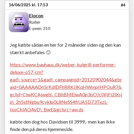
16/06/2025 kl. 17:53
#4
Elocon
Rusher
E-peen: 310
Jeg købte sådan en her for 2 måneder siden og den kan
stærkt anbefales
🙂
https://www.bauhaus.dk/weber-kulgrill-performer-
deluxe-o57-cm?
gad\_source=1&gad\_campaignid=20120902044&gbr
aid=0AAAAADn5rKdlDFhRRKJlKqHWmpIHPOuR7&
gclid=CjwKCAjwgb\_CBhBMEiwA0p3oOJc0jIjFi2lXsj
p\_2h5stNgbu9cyklp0L8NeSS4fiUA5D73TxzL-
IxoCkIAQAvD\_BwE&gclsrc=aw.ds
købte den dog hos Davidsen til 3999,- men kan ikke
finde den på deres hjemmeside.