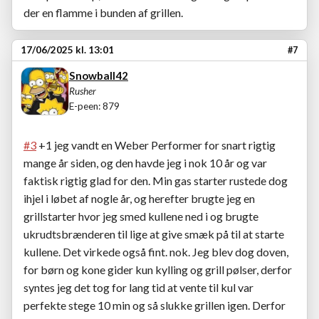
der en flamme i bunden af grillen.
17/06/2025 kl. 13:01
#7
Snowball42
Rusher
E-peen: 879
#3
+1 jeg vandt en Weber Performer for snart rigtig
mange år siden, og den havde jeg i nok 10 år og var
faktisk rigtig glad for den. Min gas starter rustede dog
ihjel i løbet af nogle år, og herefter brugte jeg en
grillstarter hvor jeg smed kullene ned i og brugte
ukrudtsbrænderen til lige at give smæk på til at starte
kullene. Det virkede også fint. nok. Jeg blev dog doven,
for børn og kone gider kun kylling og grill pølser, derfor
syntes jeg det tog for lang tid at vente til kul var
perfekte stege 10 min og så slukke grillen igen. Derfor