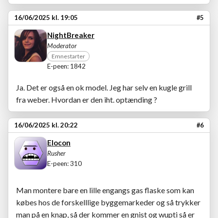
16/06/2025 kl. 19:05
#5
NightBreaker
Moderator
Emnestarter
E-peen: 1842
Ja. Det er også en ok model. Jeg har selv en kugle grill
fra weber. Hvordan er den iht. optænding ?
16/06/2025 kl. 20:22
#6
Elocon
Rusher
E-peen: 310
Man montere bare en lille engangs gas flaske som kan
købes hos de forskelllige byggemarkeder og så trykker
man på en knap, så der kommer en gnist og wupti så er