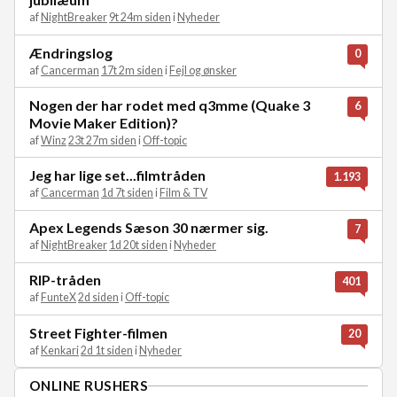
af
NightBreaker
9t 24m siden
i
Nyheder
Ændringslog
0
af
Cancerman
17t 2m siden
i
Fejl og ønsker
Nogen der har rodet med q3mme (Quake 3
6
Movie Maker Edition)?
af
Winz
23t 27m siden
i
Off-topic
Jeg har lige set...filmtråden
1.193
af
Cancerman
1d 7t siden
i
Film & TV
Apex Legends Sæson 30 nærmer sig.
7
af
NightBreaker
1d 20t siden
i
Nyheder
RIP-tråden
401
af
FunteX
2d siden
i
Off-topic
Street Fighter-filmen
20
af
Kenkari
2d 1t siden
i
Nyheder
ONLINE RUSHERS