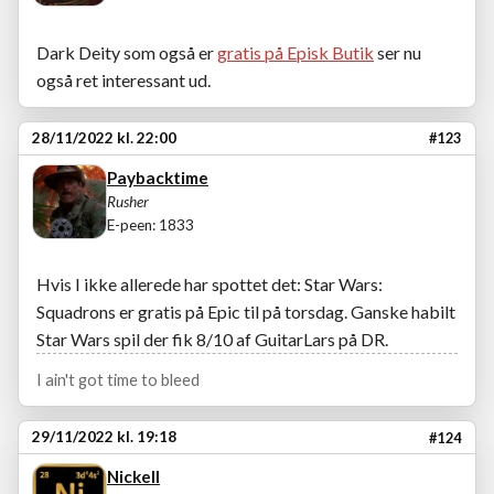
Dark Deity som også er
gratis på Episk Butik
ser nu
også ret interessant ud.
28/11/2022 kl. 22:00
#123
Paybacktime
Rusher
E-peen: 1833
Hvis I ikke allerede har spottet det: Star Wars:
Squadrons er gratis på Epic til på torsdag. Ganske habilt
Star Wars spil der fik 8/10 af GuitarLars på DR.
I ain't got time to bleed
29/11/2022 kl. 19:18
#124
Nickell