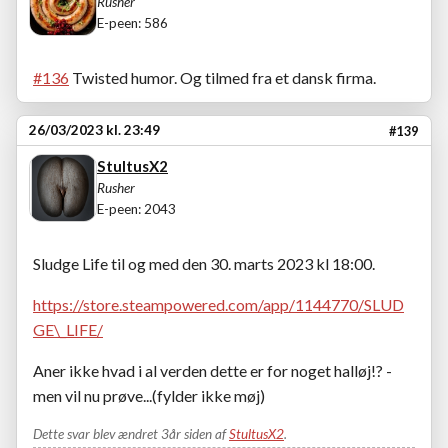
Rusher
E-peen: 586
#136
Twisted humor. Og tilmed fra et dansk firma.
26/03/2023 kl. 23:49
#139
StultusX2
Rusher
E-peen: 2043
Sludge Life til og med den 30. marts 2023 kl 18:00.
https://store.steampowered.com/app/1144770/SLUD
GE\_LIFE/
Aner ikke hvad i al verden dette er for noget halløj!? -
men vil nu prøve...(fylder ikke møj)
Dette svar blev ændret 3år siden af
StultusX2
.