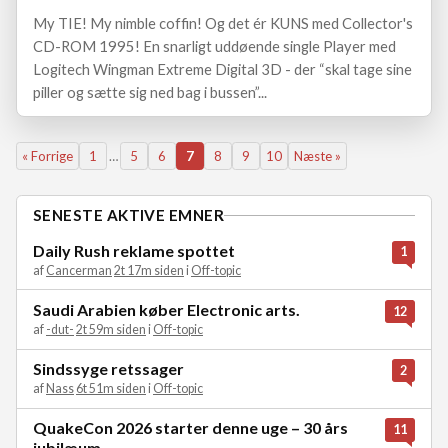
My TIE! My nimble coffin! Og det ér KUNS med Collector's
CD-ROM 1995! En snarligt uddøende single Player med
Logitech Wingman Extreme Digital 3D - der “skal tage sine
piller og sætte sig ned bag i bussen”...
« Forrige
1
…
5
6
7
8
9
10
Næste »
SENESTE AKTIVE EMNER
Daily Rush reklame spottet
1
af
Cancerman
2t 17m siden
i
Off-topic
Saudi Arabien køber Electronic arts.
12
af
-dut-
2t 59m siden
i
Off-topic
Sindssyge retssager
2
af
Nass
6t 51m siden
i
Off-topic
QuakeCon 2026 starter denne uge – 30 års
11
jubilæum