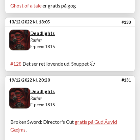
Ghost of a tale
er gratis på gog
13/12/2022 kl. 13:05
#130
Deadlights
Rusher
E-peen: 1815
#128
Det ser ret lovende ud. Snuppet
🙂
19/12/2022 kl. 20:20
#131
Deadlights
Rusher
E-peen: 1815
Broken Sword: Director's Cut
gratis på Gud Åuvld
Gæjms
.