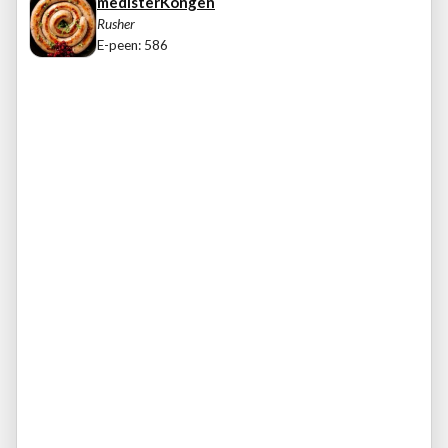
medisterKongen
Rusher
E-peen: 586