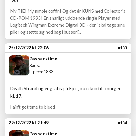
My TIE! My nimble coffin! Og det ér KUNS med Collector's
CD-ROM 1995! En snarligt uddøende single Player med
Logitech Wingman Extreme Digital 3D - der “skal tage sine
piller og sætte sig ned bag i bussen”...
25/12/2022 kl. 22:06
#133
Paybacktime
Rusher
E-peen: 1833
Death Stranding er gratis på Epic, men kun til i morgen
kl. 17.
I ain't got time to bleed
29/12/2022 kl. 21:49
#134
Paybacktime