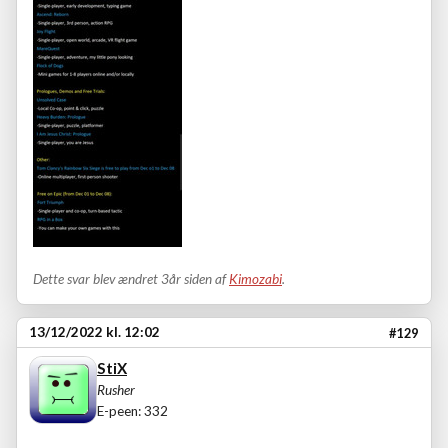
Dette svar blev ændret 3år siden af
Kimozabi
.
13/12/2022 kl. 12:02
#129
StiX
Rusher
E-peen: 332