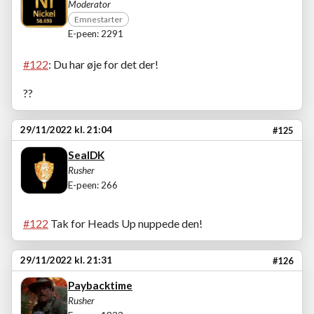
Moderator
Emnestarter
E-peen: 2291
#122
: Du har øje for det der!
??
29/11/2022 kl. 21:04
#125
SealDK
Rusher
E-peen: 266
#122
Tak for Heads Up nuppede den!
29/11/2022 kl. 21:31
#126
Paybacktime
Rusher