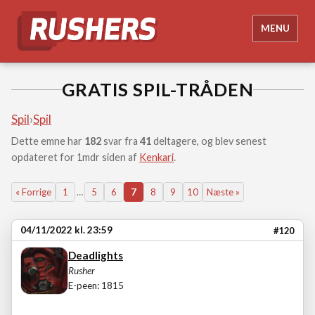
MENU
GRATIS SPIL-TRÅDEN
Spil
›
Spil
Dette emne har
182
svar fra
41
deltagere, og blev senest
opdateret for 1mdr siden af
Kenkari
.
« Forrige
1
…
5
6
7
8
9
10
Næste »
04/11/2022 kl. 23:59
#120
Deadlights
Rusher
E-peen: 1815