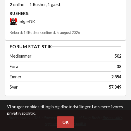
2
online — 1 Rusher, 1 gæst
RUSHERS:
HolgerDK
Rekord: 13 Rushers online d. 5. august 2026
FORUM STATISTIK
Medlemmer
502
Fora
38
Emner
2.854
Svar
57.349
Vi bruger cookies til login og dine indstillinger. Læs mere i vores
privatlivspolitik
.
Rushers.dk © 2026 - Powered by the spirit of Daily Rush -
Rushers.dk's
OK
regelsæt
-
Privatlivspolitik