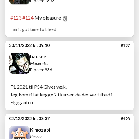
E-peen: 1833
#123
#124
My pleasure
I ain't got time to bleed
30/11/2022 kl. 09:10
#127
hausner
Moderator
E-peen: 936
F1 2021 til PS4 Gives væk.
Jeg kom til at lægge 2 i kurven da der var tilbud i
Elgiganten
02/12/2022 kl. 08:37
#128
Kimozabi
Rusher