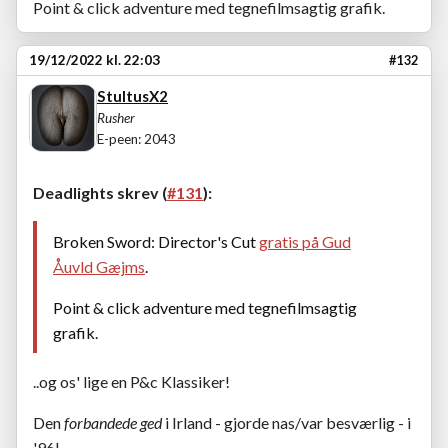
Point & click adventure med tegnefilmsagtig grafik.
19/12/2022 kl. 22:03
#132
StultusX2
Rusher
E-peen: 2043
Deadlights skrev (
#131
):
Broken Sword: Director's Cut
gratis på Gud
Åuvld Gæjms
.
Point & click adventure med tegnefilmsagtig
grafik.
..og os' lige en P&c Klassiker!
Den
forbandede ged
i Irland - gjorde nas/var besværlig - i
'96!