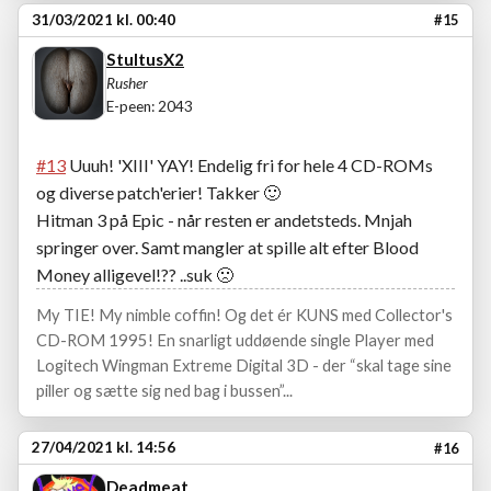
31/03/2021 kl. 00:40
#15
StultusX2
Rusher
E-peen: 2043
#13
Uuuh! 'XIII' YAY! Endelig fri for hele 4 CD-ROMs
og diverse patch'erier! Takker
🙂
Hitman 3 på Epic - når resten er andetsteds. Mnjah
springer over. Samt mangler at spille alt efter Blood
Money alligevel!?? ..suk
🙁
My TIE! My nimble coffin! Og det ér KUNS med Collector's
CD-ROM 1995! En snarligt uddøende single Player med
Logitech Wingman Extreme Digital 3D - der “skal tage sine
piller og sætte sig ned bag i bussen”...
27/04/2021 kl. 14:56
#16
Deadmeat