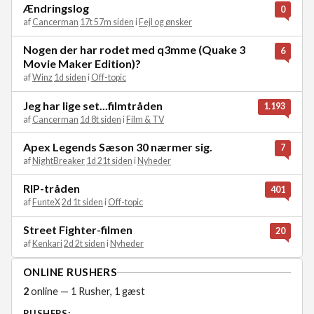
Ændringslog
0
af
Cancerman
17t 57m siden
i
Fejl og ønsker
Nogen der har rodet med q3mme (Quake 3
6
Movie Maker Edition)?
af
Winz
1d siden
i
Off-topic
Jeg har lige set...filmtråden
1.193
af
Cancerman
1d 8t siden
i
Film & TV
Apex Legends Sæson 30 nærmer sig.
7
af
NightBreaker
1d 21t siden
i
Nyheder
RIP-tråden
401
af
FunteX
2d 1t siden
i
Off-topic
Street Fighter-filmen
20
af
Kenkari
2d 2t siden
i
Nyheder
ONLINE RUSHERS
2
online — 1 Rusher, 1 gæst
RUSHERS: