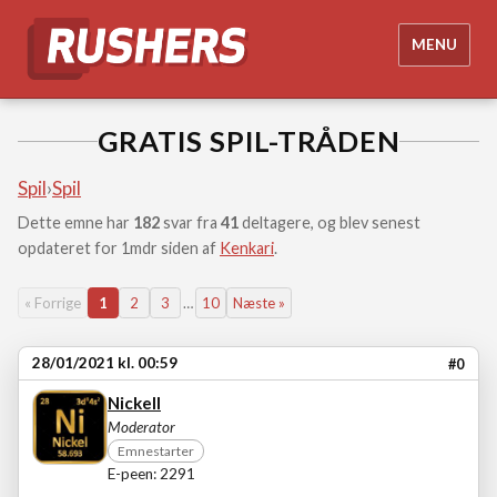
MENU
GRATIS SPIL-TRÅDEN
Spil
›
Spil
Dette emne har
182
svar fra
41
deltagere, og blev senest
opdateret for 1mdr siden af
Kenkari
.
« Forrige
1
2
3
…
10
Næste »
28/01/2021 kl. 00:59
#0
Nickell
Moderator
Emnestarter
E-peen: 2291