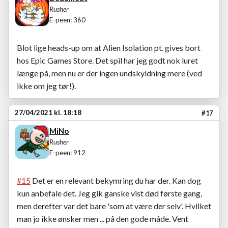
Rusher
E-peen: 360
Blot lige heads-up om at Alien Isolation pt. gives bort
hos Epic Games Store. Det spil har jeg godt nok luret
længe på, men nu er der ingen undskyldning mere (ved
ikke om jeg tør!).
27/04/2021 kl. 18:18
#17
MiNo
Rusher
E-peen: 912
#15
Det er en relevant bekymring du har der. Kan dog
kun anbefale det. Jeg gik ganske vist død første gang,
men derefter var det bare 'som at være der selv'. Hvilket
man jo ikke ønsker men ... på den gode måde. Vent