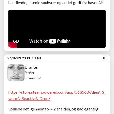
handlende, skumle søuhyrer og andet godt fra havet
😉
26/02/2021 kl. 18:40
#8
Uranos
Rusher
E-peen: 52
https://store.steampowered.com/app/563560/Alien\_S
warm\_Reactive\_Drop/
Spillede det igennem for ~2 år siden, og gad egentlig