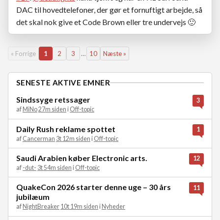
DAC til hovedtelefoner, der gør et fornuftigt arbejde, så
det skal nok give et Code Brown eller tre undervejs
🙂
« Forrige
1
2
3
…
10
Næste »
SENESTE AKTIVE EMNER
Sindssyge retssager
3
af
MiNo
27m siden
i
Off-topic
Daily Rush reklame spottet
1
af
Cancerman
3t 12m siden
i
Off-topic
Saudi Arabien køber Electronic arts.
12
af
-dut-
3t 54m siden
i
Off-topic
QuakeCon 2026 starter denne uge – 30 års
11
jubilæum
af
NightBreaker
10t 19m siden
i
Nyheder