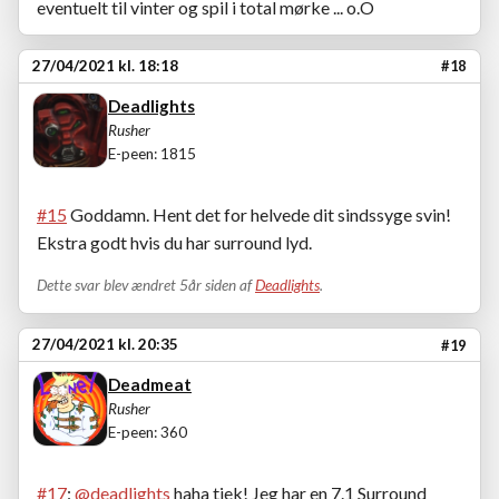
eventuelt til vinter og spil i total mørke ... o.O
27/04/2021 kl. 18:18
#18
Deadlights
Rusher
E-peen: 1815
#15
Goddamn. Hent det for helvede dit sindssyge svin!
Ekstra godt hvis du har surround lyd.
Dette svar blev ændret 5år siden af
Deadlights
.
27/04/2021 kl. 20:35
#19
Deadmeat
Rusher
E-peen: 360
#17
:
@deadlights
haha tjek! Jeg har en 7.1 Surround