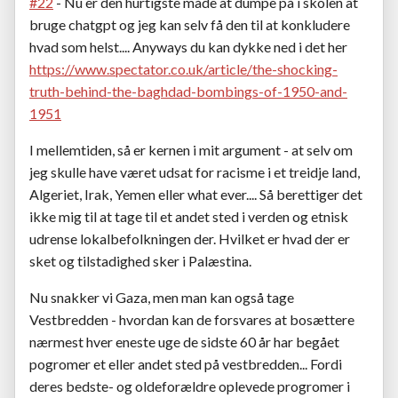
#22
- Nu er den hurtigste måde at dumpe på i skolen at
bruge chatgpt og jeg kan selv få den til at konkludere
hvad som helst.... Anyways du kan dykke ned i det her
https://www.spectator.co.uk/article/the-shocking-
truth-behind-the-baghdad-bombings-of-1950-and-
1951
I mellemtiden, så er kernen i mit argument - at selv om
jeg skulle have været udsat for racisme i et treidje land,
Algeriet, Irak, Yemen eller what ever.... Så berettiger det
ikke mig til at tage til et andet sted i verden og etnisk
udrense lokalbefolkningen der. Hvilket er hvad der er
sket og tilstadighed sker i Palæstina.
Nu snakker vi Gaza, men man kan også tage
Vestbredden - hvordan kan de forsvares at bosættere
nærmest hver eneste uge de sidste 60 år har begået
pogromer et eller andet sted på vestbredden... Fordi
deres bedste- og oldeforældre oplevede progromer i