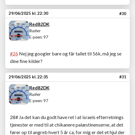
29/06/2025 kl. 22:30
#30
Red82DK
Rusher
E-peen: 97
#26
Nej jeg googler bare og får tallet til 56k, må jeg se
dine fine kilder?
29/06/2025 kl. 22:35
#31
Red82DK
Rusher
E-peen: 97
28# Ja det kan du godt have ret i at israels efterretnings
tjenester er med til at chikanere palæstinenserne, at det
fører op til angreb hvert 5 år ca, for mig er det et hjul der