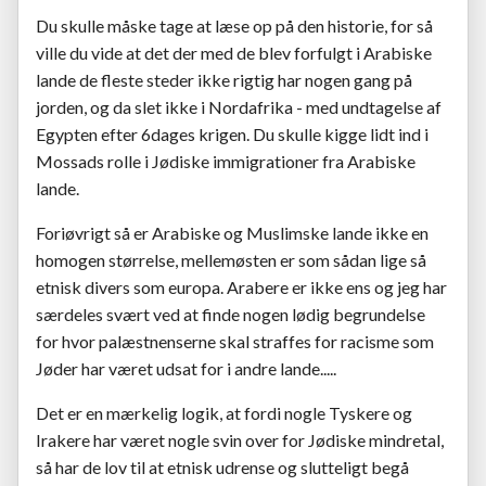
Du skulle måske tage at læse op på den historie, for så
ville du vide at det der med de blev forfulgt i Arabiske
lande de fleste steder ikke rigtig har nogen gang på
jorden, og da slet ikke i Nordafrika - med undtagelse af
Egypten efter 6dages krigen. Du skulle kigge lidt ind i
Mossads rolle i Jødiske immigrationer fra Arabiske
lande.
Foriøvrigt så er Arabiske og Muslimske lande ikke en
homogen størrelse, mellemøsten er som sådan lige så
etnisk divers som europa. Arabere er ikke ens og jeg har
særdeles svært ved at finde nogen lødig begrundelse
for hvor palæstnenserne skal straffes for racisme som
Jøder har været udsat for i andre lande.....
Det er en mærkelig logik, at fordi nogle Tyskere og
Irakere har været nogle svin over for Jødiske mindretal,
så har de lov til at etnisk udrense og slutteligt begå