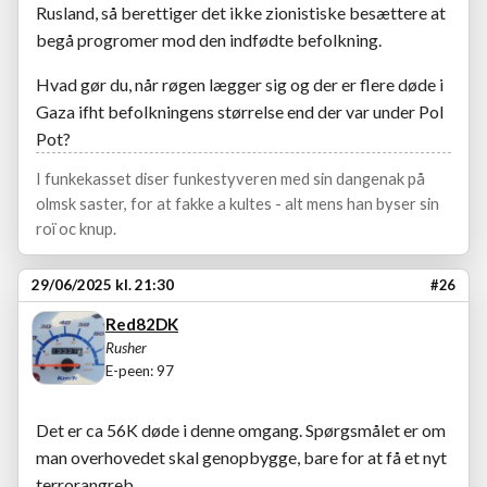
Rusland, så berettiger det ikke zionistiske besættere at
begå progromer mod den indfødte befolkning.
Hvad gør du, når røgen lægger sig og der er flere døde i
Gaza ifht befolkningens størrelse end der var under Pol
Pot?
I funkekasset diser funkestyveren med sin dangenak på
olmsk saster, for at fakke a kultes - alt mens han byser sin
roï oc knup.
29/06/2025 kl. 21:30
#26
Red82DK
Rusher
E-peen: 97
Det er ca 56K døde i denne omgang. Spørgsmålet er om
man overhovedet skal genopbygge, bare for at få et nyt
terrorangreb