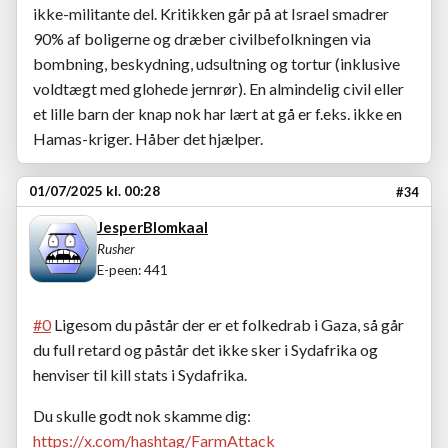
ikke-militante del. Kritikken går på at Israel smadrer
90% af boligerne og dræber civilbefolkningen via
bombning, beskydning, udsultning og tortur (inklusive
voldtægt med glohede jernrør). En almindelig civil eller
et lille barn der knap nok har lært at gå er f.eks. ikke en
Hamas-kriger. Håber det hjælper.
01/07/2025 kl. 00:28
#34
JesperBlomkaal
Rusher
E-peen: 441
#0
Ligesom du påstår der er et folkedrab i Gaza, så går
du full retard og påstår det ikke sker i Sydafrika og
henviser til kill stats i Sydafrika.
Du skulle godt nok skamme dig:
https://x.com/hashtag/FarmAttack