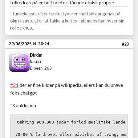
folkedrab på en helt udeforstående etnisk gruppe
I funkekasset diser funkestyveren med sin dangenak på
olmsk saster, for at fakke a kultes - alt mens han byser sin
roï oc knup.
29/06/2025 kl. 20:24
#23
Birdm
Rusher
E-peen: 263
#21
der er fine kilder på wikipedia, ellers kan du prøve
feks chatgpt
"Konklusion
Omkring 900.000 jøder forlod muslimske lande mell
70–80 % fordrevet eller påvirket af tvang, mens 20