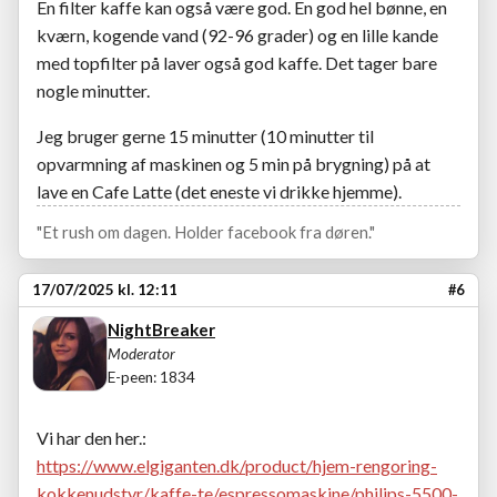
En filter kaffe kan også være god. En god hel bønne, en
kværn, kogende vand (92-96 grader) og en lille kande
med topfilter på laver også god kaffe. Det tager bare
nogle minutter.
Jeg bruger gerne 15 minutter (10 minutter til
opvarmning af maskinen og 5 min på brygning) på at
lave en Cafe Latte (det eneste vi drikke hjemme).
"Et rush om dagen. Holder facebook fra døren."
17/07/2025 kl. 12:11
#6
NightBreaker
Moderator
E-peen: 1834
Vi har den her.:
https://www.elgiganten.dk/product/hjem-rengoring-
kokkenudstyr/kaffe-te/espressomaskine/philips-5500-