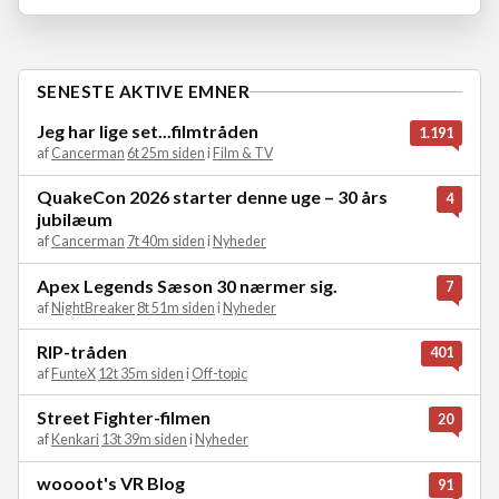
SENESTE AKTIVE EMNER
Jeg har lige set...filmtråden
1.191
af
Cancerman
6t 25m siden
i
Film & TV
QuakeCon 2026 starter denne uge – 30 års
4
jubilæum
af
Cancerman
7t 40m siden
i
Nyheder
Apex Legends Sæson 30 nærmer sig.
7
af
NightBreaker
8t 51m siden
i
Nyheder
RIP-tråden
401
af
FunteX
12t 35m siden
i
Off-topic
Street Fighter-filmen
20
af
Kenkari
13t 39m siden
i
Nyheder
woooot's VR Blog
91