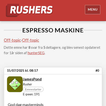
MENU
ESPRESSO MASKINE
Off-topic
›
Off-topic
Dette emne har
8
svar fra
5
deltagere, og blev senest opdateret
for 1år siden af
hunterSEG
.
15/07/2025 kl. 08:17
#0
JamesPond
Rusher
Emnestarter
E-peen: 191
God dag masterminds