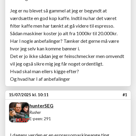
Jeg er nu blevet så gammel at jeg er begyndt at
værdsætte en god kop kaffe. Indtil nu har det været
filter kaffe men har tænkt at gå videre til espresso.
Sådan maskiner koster jo alt fra 1000kr til 20.000kr.
Har I nogle anbefalinger? Tænker det gerne må være
hvor jeg selv kan komme bønner i.
Det er jo ikke sådan jeg er feinschmecker men omvendt
vil jeg også sikre mig jeg får noget ordentligt.
Hvad skal man ellers kigge efter?
Og hvad har I af anbefalinger
15/07/2025 kl. 10:11
#1
hunterSEG
Rusher
E-peen: 291
I dagens verden er en espressomaskineange ting.