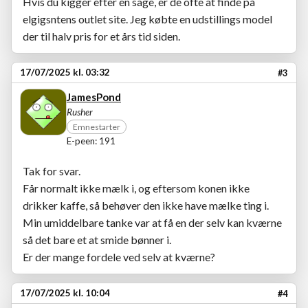
Hvis du kigger efter en sage, er de ofte at finde på
elgigsntens outlet site. Jeg købte en udstillings model
der til halv pris for et års tid siden.
17/07/2025 kl. 03:32
#3
JamesPond
Rusher
Emnestarter
E-peen: 191
Tak for svar.
Får normalt ikke mælk i, og eftersom konen ikke
drikker kaffe, så behøver den ikke have mælke ting i.
Min umiddelbare tanke var at få en der selv kan kværne
så det bare et at smide bønner i.
Er der mange fordele ved selv at kværne?
17/07/2025 kl. 10:04
#4