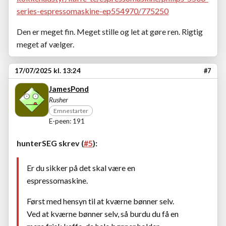
series-espressomaskine-ep554970/775250
Den er meget fin. Meget stille og let at gøre ren. Rigtig
meget af vælger.
17/07/2025 kl. 13:24
#7
JamesPond
Rusher
Emnestarter
E-peen: 191
hunterSEG skrev (
#5
):
Er du sikker på det skal være en
espressomaskine.
Først med hensyn til at kværne bønner selv.
Ved at kværne bønner selv, så burdu du få en