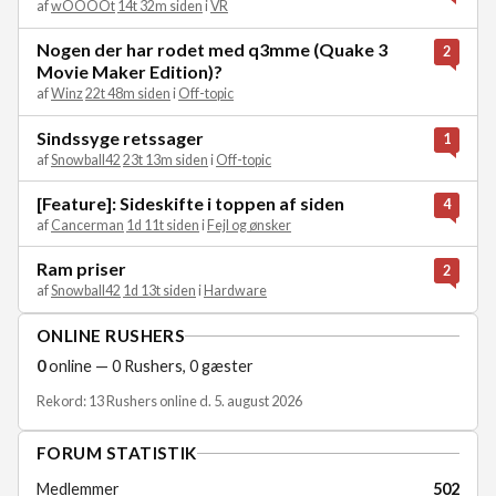
af
wOOOOt
14t 32m siden
i
VR
Nogen der har rodet med q3mme (Quake 3
2
Movie Maker Edition)?
af
Winz
22t 48m siden
i
Off-topic
Sindssyge retssager
1
af
Snowball42
23t 13m siden
i
Off-topic
[Feature]: Sideskifte i toppen af siden
4
af
Cancerman
1d 11t siden
i
Fejl og ønsker
Ram priser
2
af
Snowball42
1d 13t siden
i
Hardware
ONLINE RUSHERS
0
online — 0 Rushers, 0 gæster
Rekord: 13 Rushers online d. 5. august 2026
FORUM STATISTIK
Medlemmer
502