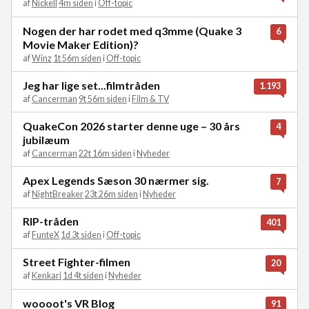
af
Nickell
4m siden
i
Off-topic
Nogen der har rodet med q3mme (Quake 3
6
Movie Maker Edition)?
af
Winz
1t 56m siden
i
Off-topic
Jeg har lige set...filmtråden
1.193
af
Cancerman
9t 56m siden
i
Film & TV
QuakeCon 2026 starter denne uge – 30 års
4
jubilæum
af
Cancerman
22t 16m siden
i
Nyheder
Apex Legends Sæson 30 nærmer sig.
7
af
NightBreaker
23t 26m siden
i
Nyheder
RIP-tråden
401
af
FunteX
1d 3t siden
i
Off-topic
Street Fighter-filmen
20
af
Kenkari
1d 4t siden
i
Nyheder
woooot's VR Blog
91