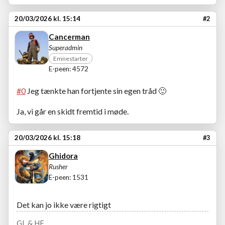
20/03/2026 kl. 15:14
#2
Cancerman
Superadmin
Emnestarter
E-peen: 4572
#0
Jeg tænkte han fortjente sin egen tråd 🙂
Ja, vi går en skidt fremtid i møde.
20/03/2026 kl. 15:18
#3
Ghidora
Rusher
E-peen: 1531
Det kan jo ikke være rigtigt
GL & HF