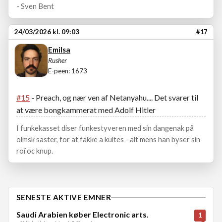
- Sven Bent
24/03/2026 kl. 09:03
#17
Emilsa
Rusher
E-peen: 1673
#15
- Preach, og nær ven af Netanyahu.... Det svarer til
at være bongkammerat med Adolf Hitler
I funkekasset diser funkestyveren med sin dangenak på
olmsk saster, for at fakke a kultes - alt mens han byser sin
roï oc knup.
SENESTE AKTIVE EMNER
Saudi Arabien køber Electronic arts.
1