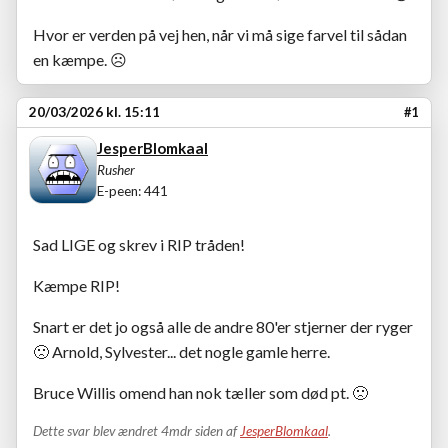
Hvor er verden på vej hen, når vi må sige farvel til sådan
en kæmpe. ☹️
20/03/2026 kl. 15:11
#1
JesperBlomkaal
Rusher
E-peen: 441
Sad LIGE og skrev i RIP tråden!
Kæmpe RIP!
Snart er det jo også alle de andre 80'er stjerner der ryger
🙁
Arnold, Sylvester... det nogle gamle herre.
Bruce Willis omend han nok tæller som død pt.
🙁
Dette svar blev ændret 4mdr siden af
JesperBlomkaal
.