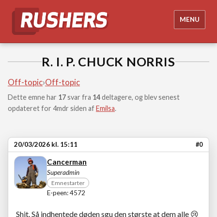
MENU
R. I. P. CHUCK NORRIS
Off-topic
›
Off-topic
Dette emne har
17
svar fra
14
deltagere, og blev senest
opdateret for 4mdr siden af
Emilsa
.
20/03/2026 kl. 15:11
#0
Cancerman
Superadmin
Emnestarter
E-peen: 4572
Shit. Så indhentede døden sgu den største at dem alle 😢