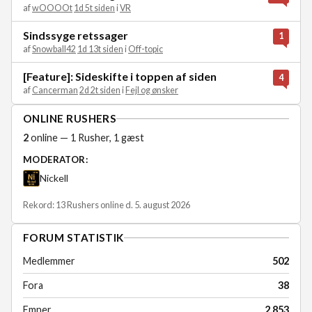
af
wOOOOt
1d 5t siden
i
VR
Sindssyge retssager
1
af
Snowball42
1d 13t siden
i
Off-topic
[Feature]: Sideskifte i toppen af siden
4
af
Cancerman
2d 2t siden
i
Fejl og ønsker
ONLINE RUSHERS
2
online — 1 Rusher, 1 gæst
MODERATOR:
Nickell
Rekord: 13 Rushers online d. 5. august 2026
FORUM STATISTIK
Medlemmer
502
Fora
38
Emner
2.853