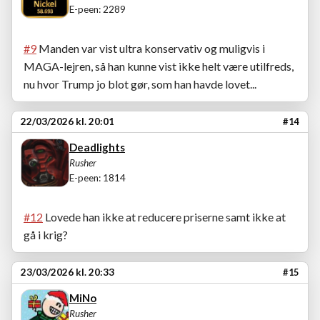
E-peen: 2289
#9
Manden var vist ultra konservativ og muligvis i
MAGA-lejren, så han kunne vist ikke helt være utilfreds,
nu hvor Trump jo blot gør, som han havde lovet...
22/03/2026 kl. 20:01
#14
Deadlights
Rusher
E-peen: 1814
#12
Lovede han ikke at reducere priserne samt ikke at
gå i krig?
23/03/2026 kl. 20:33
#15
MiNo
Rusher