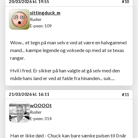
20/03/2026 kl. 19:55
#10
sittingduck_m
Rusher
E-peen: 109
Wow... et tegn på man selv e ved at være en halvgammel
mand... kæmpe legende og voksede op med at se texas
ranger.
Hvil i fred. Er sikker på han valgte at gå selv med den
måde hans land er ved at falde fra hinanden... suk....
21/03/2026 kl. 16:11
#11
wOOOOt
Rusher
E-peen: 314
Han er ikke død - Chuck kan bare sænke pulsen til 0 når