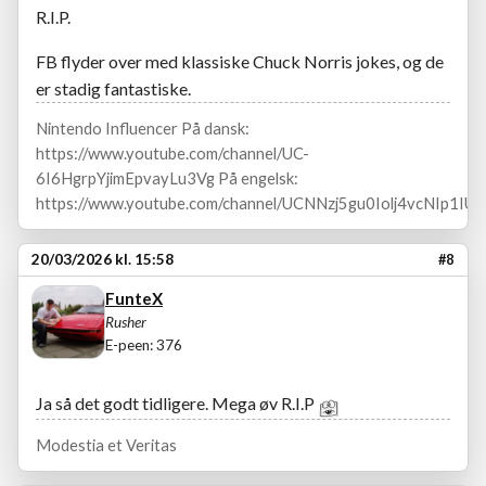
R.I.P.
FB flyder over med klassiske Chuck Norris jokes, og de
er stadig fantastiske.
Nintendo Influencer På dansk:
https://www.youtube.com/channel/UC-
6I6HgrpYjimEpvayLu3Vg På engelsk:
https://www.youtube.com/channel/UCNNzj5gu0Iolj4vcNIp1IUA
20/03/2026 kl. 15:58
#8
FunteX
Rusher
E-peen: 376
Ja så det godt tidligere. Mega øv R.I.P
Modestia et Veritas