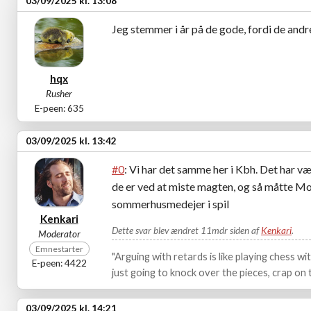
03/09/2025 kl. 13:08
Jeg stemmer i år på de gode, fordi de andr
hqx
Rusher
E-peen: 635
03/09/2025 kl. 13:42
#0
: Vi har det samme her i Kbh. Det har 
de er ved at miste magten, og så måtte Mo
sommerhusmedejer i spil
Kenkari
Dette svar blev ændret 11mdr siden af
Kenkari
.
Moderator
Emnestarter
"Arguing with retards is like playing chess w
E-peen: 4422
just going to knock over the pieces, crap on t
03/09/2025 kl. 14:21