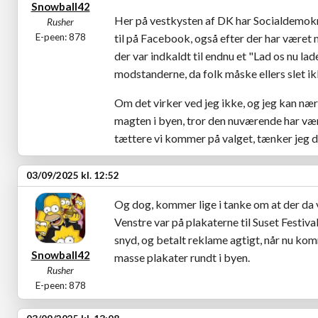
Snowball42
Her på vestkysten af DK har Socialdemokra
Rusher
E-peen: 878
til på Facebook, også efter der har været 
der var indkaldt til endnu et "Lad os nu la
modstanderne, da folk måske ellers slet i
Om det virker ved jeg ikke, og jeg kan næ
magten i byen, tror den nuværende har vær
tættere vi kommer på valget, tænker jeg d
03/09/2025 kl. 12:52
Og dog, kommer lige i tanke om at der da 
Venstre var på plakaterne til Suset Festival
snyd, og betalt reklame agtigt, når nu ko
Snowball42
masse plakater rundt i byen.
Rusher
E-peen: 878