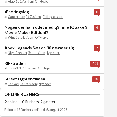
af
-dut-
1d 17t siden
i
Off-topic
Ændringslog
0
af
Cancerman
2d 7t siden
i
Fejl og ønsker
Nogen der har rodet med q3mme (Quake 3
6
Movie Maker Edition)?
af
Winz
2d 14t siden
i
Off-topic
Apex Legends Sæson 30 nærmer sig.
7
af
NightBreaker
3d 11t siden
i
Nyheder
RIP-tråden
401
af
FunteX
3d 15t siden
i
Off-topic
Street Fighter-filmen
20
af
Kenkari
3d 16t siden
i
Nyheder
ONLINE RUSHERS
2
online — 0 Rushers, 2 gæster
Rekord: 13 Rushers online d. 5. august 2026