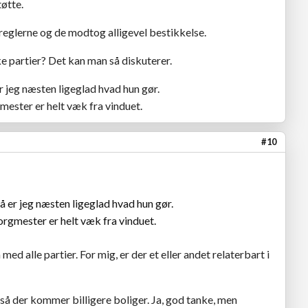
tøtte.
r reglerne og de modtog alligevel bestikkelse.
ke partier? Det kan man så diskuterer.
r jeg næsten ligeglad hvad hun gør.
ester er helt væk fra vinduet.
#10
å er jeg næsten ligeglad hvad hun gør.
rgmester er helt væk fra vinduet.
d alle partier. For mig, er der et eller andet relaterbart i
 så der kommer billigere boliger. Ja, god tanke, men