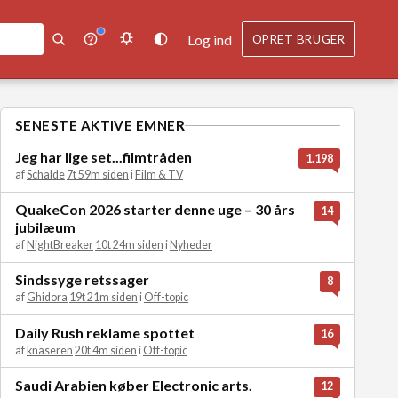
Log ind
OPRET BRUGER
SENESTE AKTIVE EMNER
Jeg har lige set...filmtråden
1.198
af
Schalde
7t 59m siden
i
Film & TV
QuakeCon 2026 starter denne uge – 30 års
14
jubilæum
af
NightBreaker
10t 24m siden
i
Nyheder
Sindssyge retssager
8
af
Ghidora
19t 21m siden
i
Off-topic
Daily Rush reklame spottet
16
af
knaseren
20t 4m siden
i
Off-topic
Saudi Arabien køber Electronic arts.
12