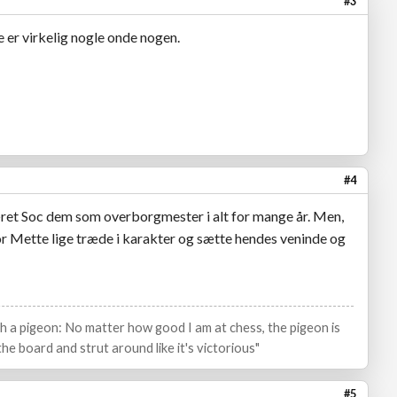
#3
e er virkelig nogle onde nogen.
#4
været Soc dem som overborgmester i alt for mange år. Men,
r Mette lige træde i karakter og sætte hendes veninde og
ith a pigeon: No matter how good I am at chess, the pigeon is
he board and strut around like it's victorious"
#5