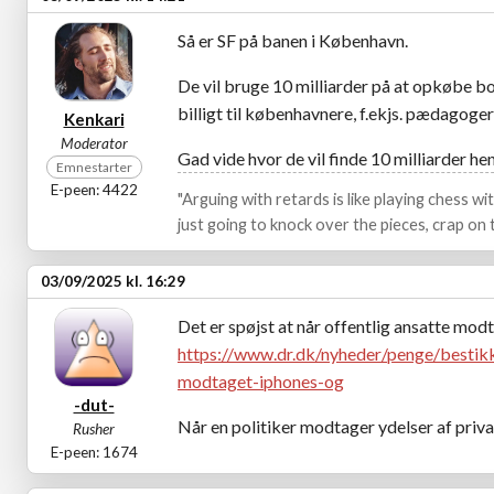
Så er SF på banen i København.
De vil bruge 10 milliarder på at opkøbe bo
billigt til københavnere, f.ekjs. pædagoger
Kenkari
Moderator
Gad vide hvor de vil finde 10 milliarder he
Emnestarter
E-peen: 4422
"Arguing with retards is like playing chess w
just going to knock over the pieces, crap on t
03/09/2025 kl. 16:29
Det er spøjst at når offentlig ansatte modt
https://www.dr.dk/nyheder/penge/bestikke
modtaget-iphones-og
-dut-
Når en politiker modtager ydelser af priva
Rusher
E-peen: 1674