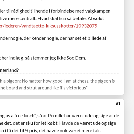
ler til rådighed til hende i forbindelse med valgkampen,
ive mere centralt. Hvad skal hun så betale: Absolut
der/lederen/vandtaette-luksusskotter/10932075
nder nogle, der kender nogle, der har set et billede af
t her indlæg, så stemmer jeg ikke Soc Dem.
s nærland?
ith a pigeon: No matter how good I am at chess, the pigeon is
he board and strut around like it's victorious"
#1
g as a free lunch", så at Pernille har været ude og sige at de
åne det, det er sku for let købt. Havde de været ude og sige
an i få det til ½ pris, det havde nok været mere fair.