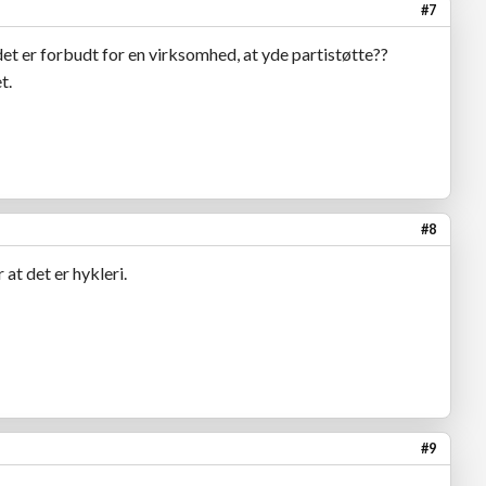
#7
det er forbudt for en virksomhed, at yde partistøtte??
t.
#8
r at det er hykleri.
#9