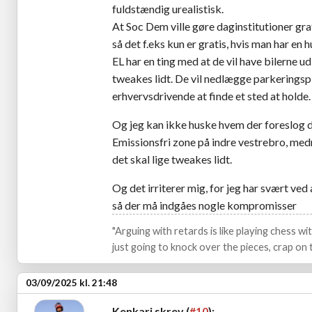
fuldstændig urealistisk.
At Soc Dem ville gøre daginstitutioner grat
så det f.eks kun er gratis, hvis man har en
EL har en ting med at de vil have bilerne ud
tweakes lidt. De vil nedlægge parkeringsp
erhvervsdrivende at finde et sted at holde
Og jeg kan ikke huske hvem der foreslog de
Emissionsfri zone på indre vestrebro, medm
det skal lige tweakes lidt.
Og det irriterer mig, for jeg har svært ved 
så der må indgåes nogle kompromisser
"Arguing with retards is like playing chess w
just going to knock over the pieces, crap on t
03/09/2025 kl. 21:48
Kenkari skrev (
#10
):