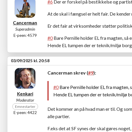
#6
Der er forskel på bestikkelse og partis
At de skal i fængsel er helt fair. De kende
Cancerman
Er det fair at virksomheder støtter politis
Superadmin
E-peen: 4579
#0
Bare Pernille holder EL fra magten, så e
Hende EL tumpen der er teknik/miljø borgm
03/09/2025 kl. 20:58
Cancerman skrev (
#9
):
#0
Bare Pernille holder EL fra magten, s
Kenkari
Hende EL tumpen der er teknik/miljø bo
Moderator
Emnestarter
Det kommer an på hvad man er til. Og som me
E-peen: 4422
alle partier.
F.eks det at SF synes der skal gøres noget,