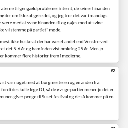
terne til gengæld problemer internt, de sviner hinanden
møder om ikke at gøre det, og jeg tror det var i mandags
de være med at svine hinanden til og nøjes med at svine
kke vil stemme på partiet" møde.
rmest ikke huske at der har været andet end Venstre ved
et det 5-6 år og ham inden vist omkring 25 år. Men jo
er kommer flere historier frem i medierne.
#2
vist var noget med at borgmesteren og en anden fra
 fordi de skulle lege DJ, så de øvrige partier mener jo det er
mmunen giver penge til Suset festival og de så kommer på en