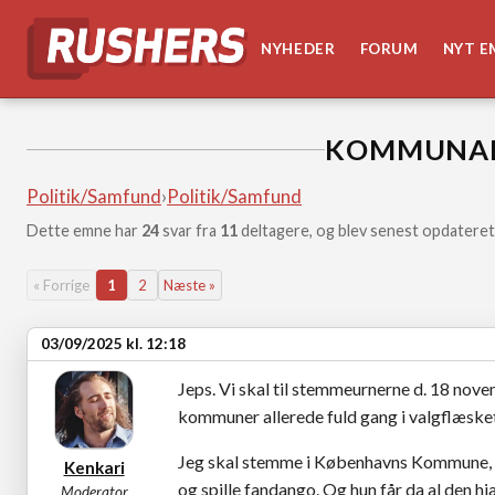
NYHEDER
FORUM
NYT E
KOMMUNAL
Politik/Samfund
›
Politik/Samfund
Dette emne har
24
svar fra
11
deltagere, og blev senest opdateret
« Forrige
1
2
Næste »
03/09/2025 kl. 12:18
Jeps. Vi skal til stemmeurnerne d. 18 nove
kommuner allerede fuld gang i valgflæsket
Jeg skal stemme i Københavns Kommune, og
Kenkari
og spille fandango. Og hun får da al den h
Moderator