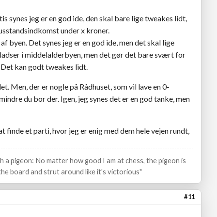
is synes jeg er en god ide, den skal bare lige tweakes lidt,
 husstandsindkomst under x kroner.
 af byen. Det synes jeg er en god ide, men det skal lige
ladser i middelalderbyen, men det gør det bare svært for
. Det kan godt tweakes lidt.
t. Men, der er nogle på Rådhuset, som vil lave en 0-
indre du bor der. Igen, jeg synes det er en god tanke, men
at finde et parti, hvor jeg er enig med dem hele vejen rundt,
ith a pigeon: No matter how good I am at chess, the pigeon is
he board and strut around like it's victorious"
#11