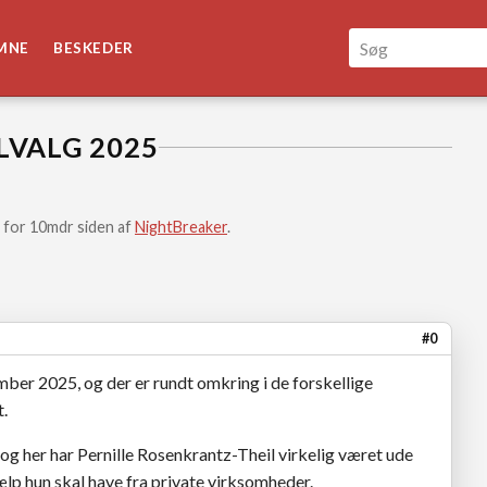
MNE
BESKEDER
VALG 2025
 for 10mdr siden af
NightBreaker
.
#0
mber 2025, og der er rundt omkring i de forskellige
.
 her har Pernille Rosenkrantz-Theil virkelig været ude
jælp hun skal have fra private virksomheder.