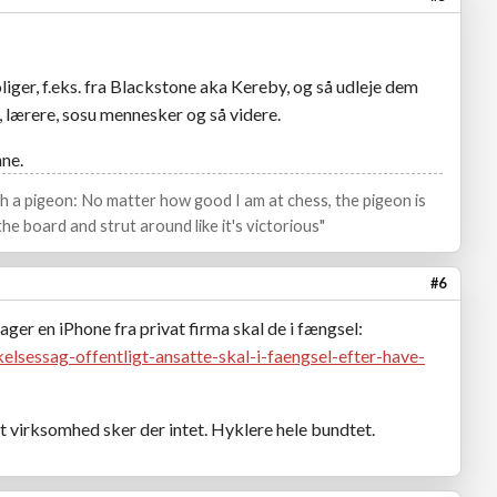
liger, f.eks. fra Blackstone aka Kereby, og så udleje dem
, lærere, sosu mennesker og så videre.
nne.
ith a pigeon: No matter how good I am at chess, the pigeon is
he board and strut around like it's victorious"
#6
ager en iPhone fra privat firma skal de i fængsel:
lsessag-offentligt-ansatte-skal-i-faengsel-efter-have-
t virksomhed sker der intet. Hyklere hele bundtet.