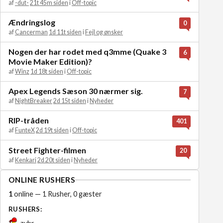
af
-dut-
21t 45m siden
i
Off-topic
Ændringslog
0
af
Cancerman
1d 11t siden
i
Fejl og ønsker
Nogen der har rodet med q3mme (Quake 3
6
Movie Maker Edition)?
af
Winz
1d 18t siden
i
Off-topic
Apex Legends Sæson 30 nærmer sig.
7
af
NightBreaker
2d 15t siden
i
Nyheder
RIP-tråden
401
af
FunteX
2d 19t siden
i
Off-topic
Street Fighter-filmen
20
af
Kenkari
2d 20t siden
i
Nyheder
ONLINE RUSHERS
1
online — 1 Rusher, 0 gæster
RUSHERS:
zybr