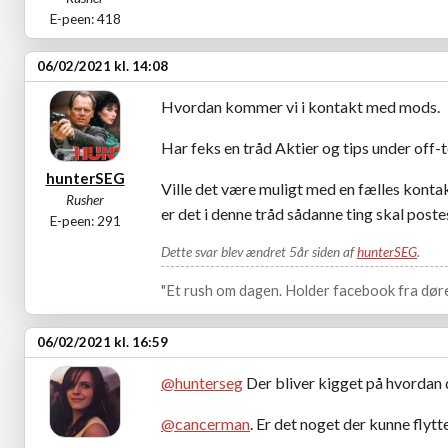
E-peen: 418
06/02/2021 kl. 14:08
Hvordan kommer vi i kontakt med mods.
Har feks en tråd Aktier og tips under off-t
hunterSEG
Ville det være muligt med en fælles kontakt
Rusher
er det i denne tråd sådanne ting skal poste
E-peen: 291
Dette svar blev ændret 5år siden af
hunterSEG
.
"Et rush om dagen. Holder facebook fra døre
06/02/2021 kl. 16:59
@hunterseg
Der bliver kigget på hvordan d
@cancerman
. Er det noget der kunne flytt