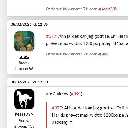
Dette svar blev ændret 5år siden af
Mart33N
.
08/02/2021 kl. 12:35
#377
: Ahh ja, det kan jeg godt se. En lill
prøvet max-width: 1200px på .hgrid? Så b
Dette svar blev ændret 5år siden af
aloC
.
aloC
Rusher
E-peen: 56
08/02/2021 kl. 12:53
aloC skrev (
#391
):
#377
: Ahh ja, det kan jeg godt se. En l
Mart33N
Har du prøvet max-width: 1200px på .hg
Rusher
padding
🙂
E-peen: 418