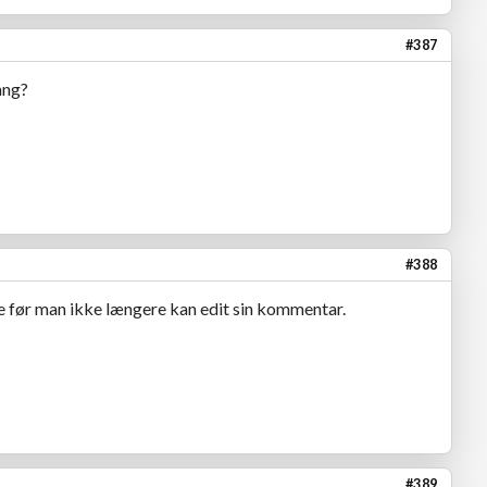
#387
ang?
#388
ge før man ikke længere kan edit sin kommentar.
#389