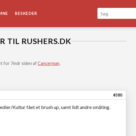
MNE
BESKEDER
ER TIL RUSHERS.DK
t for 7mdr siden af
Cancerman
.
#380
dier/Kultur fået et brush up, samt lidt andre småting.