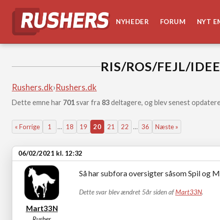
NYHEDER
FORUM
NYT E
RIS/ROS/FEJL/IDE
Rushers.dk
›
Rushers.dk
Dette emne har
701
svar fra
83
deltagere, og blev senest opdatere
« Forrige
1
…
18
19
20
21
22
…
36
Næste »
06/02/2021 kl. 12:32
Så har subfora oversigter såsom Spil og Me
Dette svar blev ændret 5år siden af
Mart33N
.
Mart33N
Rusher