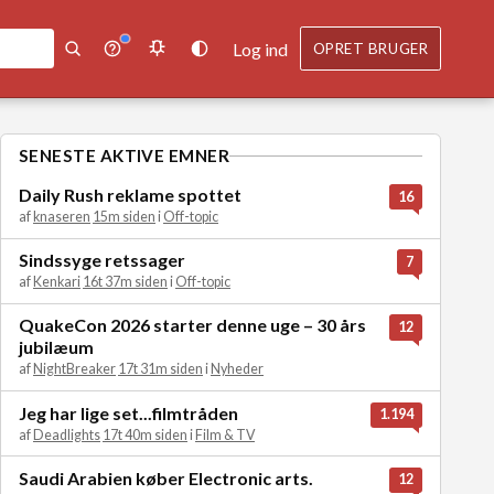
Log ind
OPRET BRUGER
SENESTE AKTIVE EMNER
Daily Rush reklame spottet
16
af
knaseren
15m siden
i
Off-topic
Sindssyge retssager
7
af
Kenkari
16t 37m siden
i
Off-topic
QuakeCon 2026 starter denne uge – 30 års
12
jubilæum
af
NightBreaker
17t 31m siden
i
Nyheder
Jeg har lige set...filmtråden
1.194
af
Deadlights
17t 40m siden
i
Film & TV
Saudi Arabien køber Electronic arts.
12