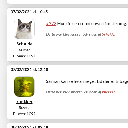
07/02/2021 kl. 10:45
#373
Hvorfor en countdown i første omg
Dette svar blev ændret 5år siden af
Schalde
.
Schalde
Rusher
E-peen: 1091
07/02/2021 kl. 12:10
Så man kan se hvor meget tid der er tilba
Dette svar blev ændret 5år siden af
knekker
.
knekker
Rusher
E-peen: 1099
08/02/2021 kl. 09:18