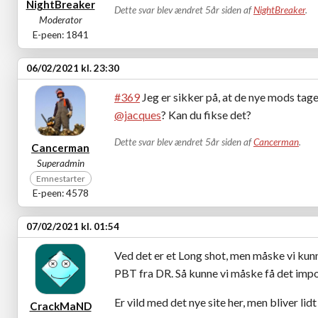
NightBreaker
Dette svar blev ændret 5år siden af
NightBreaker
.
Moderator
E-peen: 1841
06/02/2021 kl. 23:30
#369
Jeg er sikker på, at de nye mods tage
@jacques
? Kan du fikse det?
Dette svar blev ændret 5år siden af
Cancerman
.
Cancerman
Superadmin
Emnestarter
E-peen: 4578
07/02/2021 kl. 01:54
Ved det er et Long shot, men måske vi kun
PBT fra DR. Så kunne vi måske få det imp
Er vild med det nye site her, men bliver lidt
CrackMaND