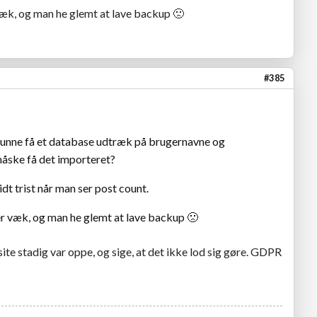
væk, og man he glemt at lave backup
🙁
#385
 kunne få et database udtræk på brugernavne og
måske få det importeret?
lidt trist når man ser post count.
er væk, og man he glemt at lave backup
🙁
ite stadig var oppe, og sige, at det ikke lod sig gøre. GDPR