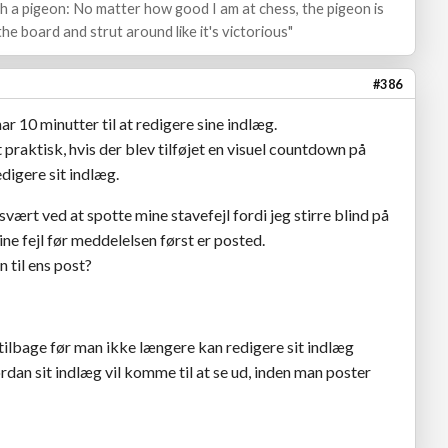
ith a pigeon: No matter how good I am at chess, the pigeon is
he board and strut around like it's victorious"
#386
r 10 minutter til at redigere sine indlæg.
t praktisk, hvis der blev tilføjet en visuel countdown på
edigere sit indlæg.
svært ved at spotte mine stavefejl fordi jeg stirre blind på
ine fejl før meddelelsen først er posted.
n til ens post?
tilbage før man ikke længere kan redigere sit indlæg
rdan sit indlæg vil komme til at se ud, inden man poster