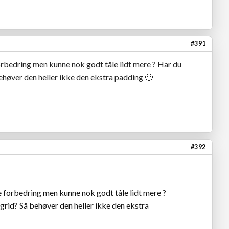
#391
e forbedring men kunne nok godt tåle lidt mere ? Har du
ehøver den heller ikke den ekstra padding
🙂
#392
ille forbedring men kunne nok godt tåle lidt mere ?
rid? Så behøver den heller ikke den ekstra