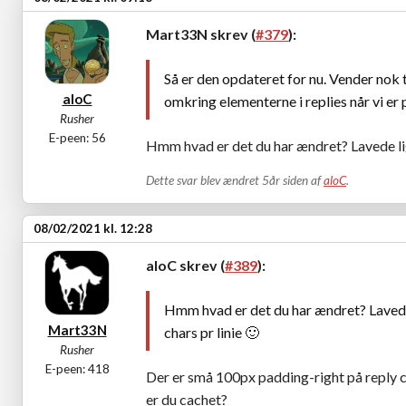
Mart33N skrev (
#379
):
Så er den opdateret for nu. Vender nok ti
aloC
omkring elementerne i replies når vi e
Rusher
E-peen: 56
Hmm hvad er det du har ændret? Lavede lig
Dette svar blev ændret 5år siden af
aloC
.
08/02/2021 kl. 12:28
aloC skrev (
#389
):
Hmm hvad er det du har ændret? Lavede
Mart33N
chars pr linie
🙂
Rusher
E-peen: 418
Der er små 100px padding-right på reply c
er du cachet?