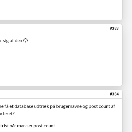
#383
r sig af den
🙂
#384
ne få et database udtræk på brugernavne og post count af
orteret?
 trist når man ser post count.