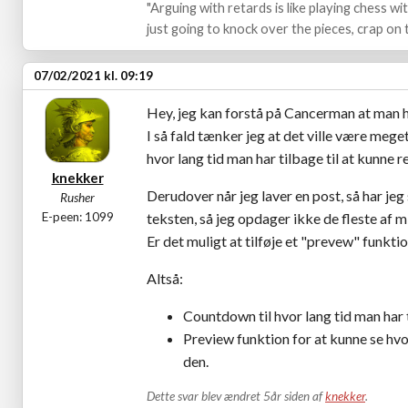
"Arguing with retards is like playing chess w
just going to knock over the pieces, crap on t
07/02/2021 kl. 09:19
Hey, jeg kan forstå på Cancerman at man ha
I så fald tænker jeg at det ville være mege
hvor lang tid man har tilbage til at kunne r
knekker
Derudover når jeg laver en post, så har jeg 
Rusher
E-peen: 1099
teksten, så jeg opdager ikke de fleste af m
Er det muligt at tilføje et "prevew" funktio
Altså:
Countdown til hvor lang tid man har 
Preview funktion for at kunne se hvo
den.
Dette svar blev ændret 5år siden af
knekker
.