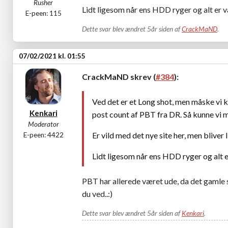
Rusher
Lidt ligesom når ens HDD ryger og alt er 
E-peen: 115
Dette svar blev ændret 5år siden af
CrackMaND
.
07/02/2021 kl. 01:55
CrackMaND skrev (
#384
):
Ved det er et Long shot, men måske vi
Kenkari
post count af PBT fra DR. Så kunne vi 
Moderator
Er vild med det nye site her, men bliver 
E-peen: 4422
Lidt ligesom når ens HDD ryger og alt 
PBT har allerede været ude, da det gamle s
du ved..:)
Dette svar blev ændret 5år siden af
Kenkari
.