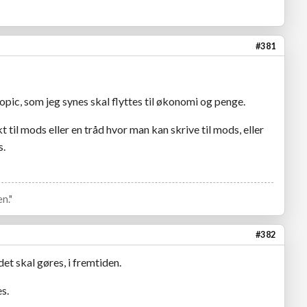
#381
opic, som jeg synes skal flyttes til økonomi og penge.
 til mods eller en tråd hvor man kan skrive til mods, eller
s.
n."
#382
et skal gøres, i fremtiden.
es.