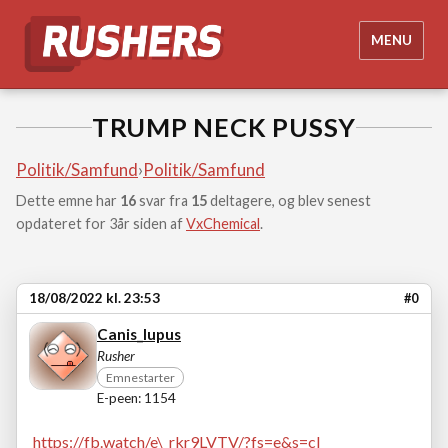
MENU
TRUMP NECK PUSSY
Politik/Samfund
›
Politik/Samfund
Dette emne har
16
svar fra
15
deltagere, og blev senest
opdateret for 3år siden af
VxChemical
.
18/08/2022 kl. 23:53
#0
Canis_lupus
Rusher
Emnestarter
E-peen: 1154
https://fb.watch/e\_rkr9LVTV/?fs=e&s=cl