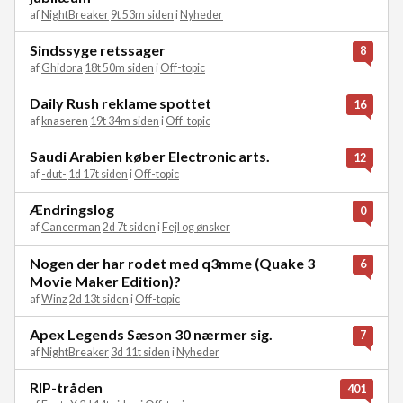
af
NightBreaker
9t 53m siden
i
Nyheder
Sindssyge retssager
8
af
Ghidora
18t 50m siden
i
Off-topic
Daily Rush reklame spottet
16
af
knaseren
19t 34m siden
i
Off-topic
Saudi Arabien køber Electronic arts.
12
af
-dut-
1d 17t siden
i
Off-topic
Ændringslog
0
af
Cancerman
2d 7t siden
i
Fejl og ønsker
Nogen der har rodet med q3mme (Quake 3
6
Movie Maker Edition)?
af
Winz
2d 13t siden
i
Off-topic
Apex Legends Sæson 30 nærmer sig.
7
af
NightBreaker
3d 11t siden
i
Nyheder
RIP-tråden
401