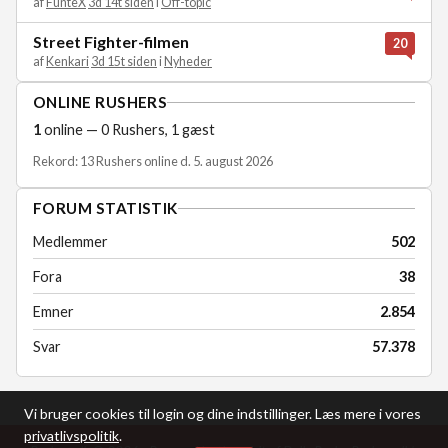
af
FunteX
3d 14t siden
i
Off-topic
Street Fighter-filmen
20
af
Kenkari
3d 15t siden
i
Nyheder
ONLINE RUSHERS
1
online — 0 Rushers, 1 gæst
Rekord: 13 Rushers online d. 5. august 2026
FORUM STATISTIK
Medlemmer
502
Fora
38
Emner
2.854
Svar
57.378
Vi bruger cookies til login og dine indstillinger. Læs mere i vores
privatlivspolitik
.