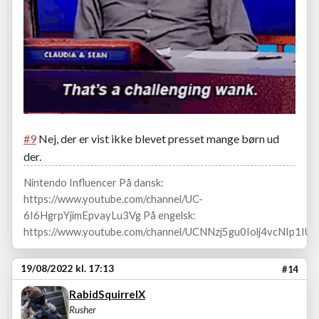
#9
Nej, der er vist ikke blevet presset mange børn ud
der.
Nintendo Influencer På dansk:
https://www.youtube.com/channel/UC-
6I6HgrpYjimEpvayLu3Vg På engelsk:
https://www.youtube.com/channel/UCNNzj5gu0Iolj4vcNIp1IUA
19/08/2022 kl. 17:13
#14
RabidSquirrelX
Rusher