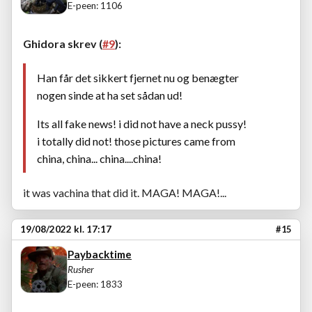
E-peen: 1106
Ghidora skrev (
#9
):
Han får det sikkert fjernet nu og benægter
nogen sinde at ha set sådan ud!
Its all fake news! i did not have a neck pussy!
i totally did not! those pictures came from
china, china... china....china!
it was vachina that did it. MAGA! MAGA!...
19/08/2022 kl. 17:17
#15
Paybacktime
Rusher
E-peen: 1833