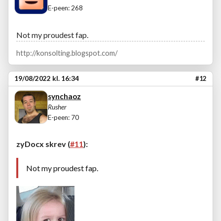
E-peen: 268
Not my proudest fap.
http://konsolting.blogspot.com/
19/08/2022 kl. 16:34
#12
synchaoz
Rusher
E-peen: 70
zyDocx skrev (
#11
):
Not my proudest fap.