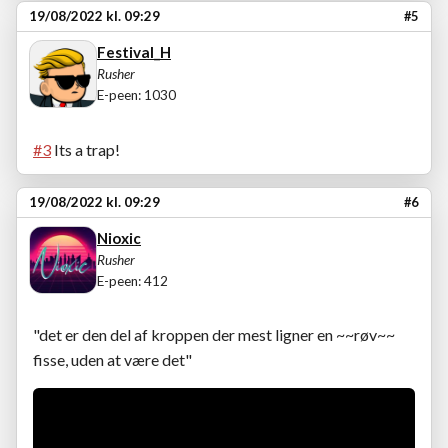
19/08/2022 kl. 09:29
#5
Festival_H
Rusher
E-peen: 1030
#3
Its a trap!
19/08/2022 kl. 09:29
#6
Nioxic
Rusher
E-peen: 412
"det er den del af kroppen der mest ligner en ~~røv~~
fisse, uden at være det"