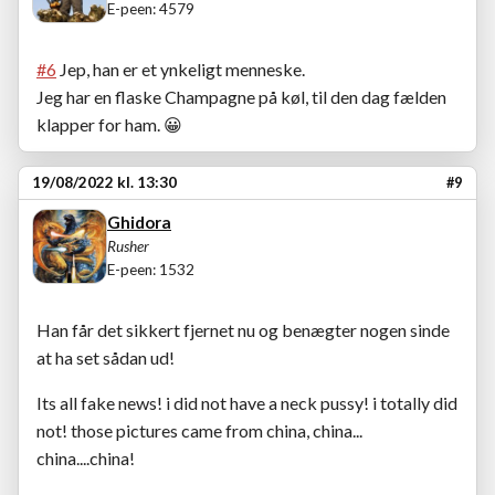
E-peen: 4579
#6
Jep, han er et ynkeligt menneske.
Jeg har en flaske Champagne på køl, til den dag fælden
klapper for ham.
😀
19/08/2022 kl. 13:30
#9
Ghidora
Rusher
E-peen: 1532
Han får det sikkert fjernet nu og benægter nogen sinde
at ha set sådan ud!
Its all fake news! i did not have a neck pussy! i totally did
not! those pictures came from china, china...
china....china!