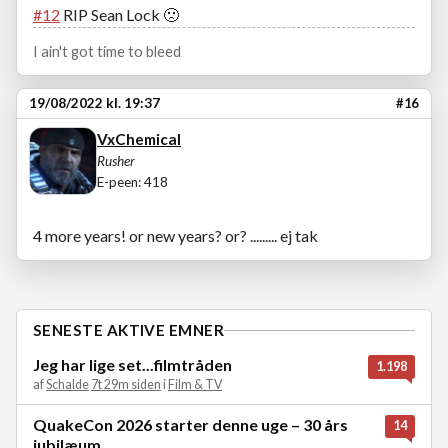
#12
RIP Sean Lock
🙁
I ain't got time to bleed
19/08/2022 kl. 19:37
#16
VxChemical
Rusher
E-peen: 418
4 more years! or new years? or? ......... ej tak
SENESTE AKTIVE EMNER
Jeg har lige set...filmtråden
1.198
af
Schalde
7t 29m siden
i
Film & TV
QuakeCon 2026 starter denne uge – 30 års
14
jubilæum