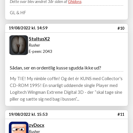
Dette svar blev ændret 3år siden af
Ghidora
.
GL & HF
19/08/2022 kl. 14:59
#10
StultusX2
Rusher
E-peen: 2043
Sådan, ser en ordentlig kusse sgudda ikke ud?
My TIE! My nimble coffin! Og det ér KUNS med Collector's
CD-ROM 1995! En snarligt uddøende single Player med
Logitech Wingman Extreme Digital 3D - der “skal tage sine
piller og sætte sig ned bag i bussen”...
19/08/2022 kl. 15:53
#11
zyDocx
Rusher