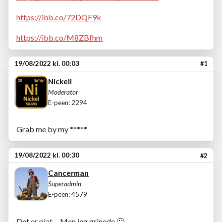
https://ibb.co/72DQF9k
https://ibb.co/M8ZBfhm
19/08/2022 kl. 00:03
#1
Nickell
Moderator
E-peen: 2294
Grab me by my *****
19/08/2022 kl. 00:30
#2
Cancerman
Superadmin
E-peen: 4579
Det er plat.... Men jeg grinede
🙂